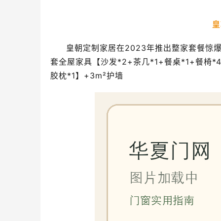
皇
皇朝定制家居在2023年推出整家套餐惊爆价
套全屋家具【沙发*2+茶几*1+餐桌*1+餐椅*4+1
胶枕*1】+3m²护墙