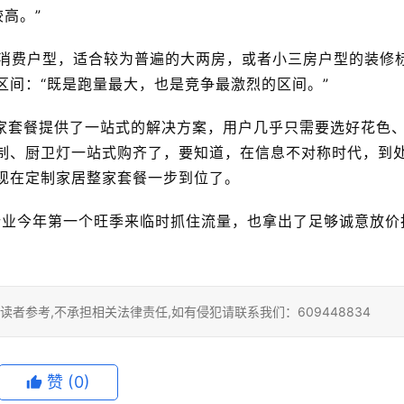
高。”
流消费户型，适合较为普遍的大两房，或者小三房户型的装修
区间：“既是跑量最大，也是竞争最激烈的区间。”
家套餐提供了一站式的解决方案，用户几乎只需要选好花色
制、厨卫灯一站式购齐了，要知道，在信息不对称时代，到
现在定制家居整家套餐一步到位了。
行业今年第一个旺季来临时抓住流量，也拿出了足够诚意放价
者参考,不承担相关法律责任,如有侵犯请联系我们：609448834
赞
(0)