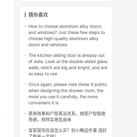
猜你喜欢
How to choose aluminum alloy doors
and windows? Just these few steps to
choose high-quality aluminum alloy
doors and windows
The kitchen sliding door is already out
of date. Look at the double-sided glass
walls, which are big and bright, and are
so easy to use
Once again, please note these 4 points
when designing the shower room, the
more you use it carefully, the more
convenient it is.
几
原来效果和户型真没关系，她家户型极度
奇葩，照样实用显品味
宜家窗帘应该怎么买？别小瞧这件事 选好
了能省一半钱！