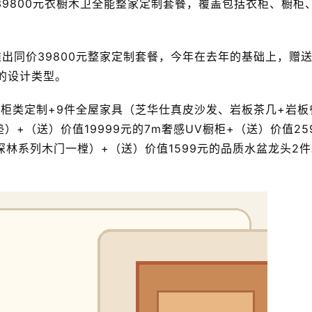
9800元衣橱木卫全能整家定制套餐，覆盖包括衣柜、橱柜
出同价39800元整家定制套餐，今年在去年的基础上，赠
的设计类型。
0㎡柜类定制+9件全屋家具（芝华仕真皮沙发、岩板茶几+岩板
+（送）价值19999元的7m奢感UV橱柜+（送）价值25
深林系列木门一樘）+（送）价值1599元的品质水盆龙头2