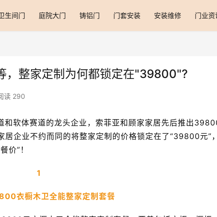
卫生间门
庭院大门
铸铝门
门套安装
安装维修
门业资
整家定制为何都锁定在"39800"?
阅读 290
制赛道和软体赛道的龙头企业，索菲亚和顾家家居先后推出3980
居企业不约而同的将整家定制的价格锁定在了“39800元”
餐价”！
1
9800衣橱木卫全能整家定制套餐