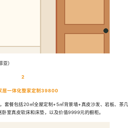
菲亚）
2
家居一体化整家定制39800
套餐，套餐包括20㎡全屋定制+5㎡背景墙+真皮沙发、岩板、茶
送卧室真皮软床和床垫，以及价值9999元的橱柜。