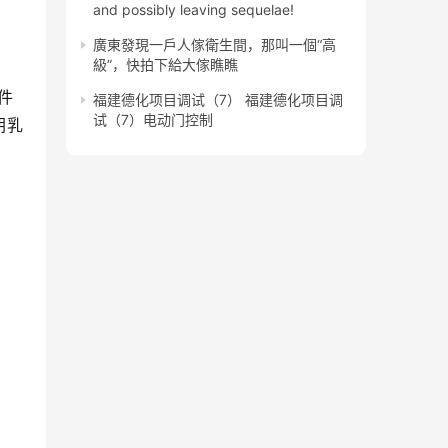
and possibly leaving sequelae!
廣東發現一戶人傢衛生間，那叫一個“高
級”，快拍下給大傢瞧瞧
件
福建德化项目调试（7） 福建德化项目调
试（7）电动门控制
朝乳