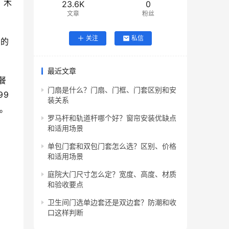
、木
23.6K
0
文章
粉丝
关注
私信
送的
最近文章
餐
门扇是什么？门扇、门框、门套区别和安
99
装关系
件。
罗马杆和轨道杆哪个好？窗帘安装优缺点
和适用场景
单包门套和双包门套怎么选？区别、价格
和适用场景
庭院大门尺寸怎么定？宽度、高度、材质
和验收要点
卫生间门选单边套还是双边套？防潮和收
口这样判断