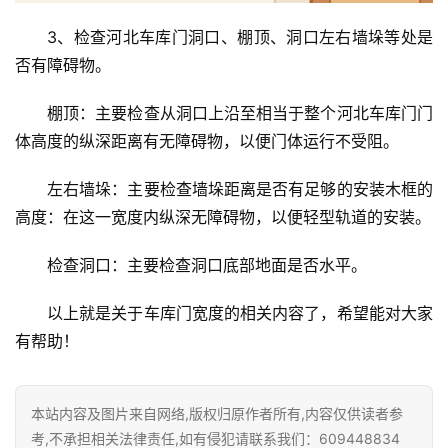
修
3、检查河北车库门洞口、棚顶、洞口左右墙垛等处是
否有障碍物。
门
业
棚顶：主要检查从洞口上沿至相当于整个河北车库门门
资
体高度的纵深距离有无障碍物，以便门体运行不受阻。
讯
左右墙垛：主要检查墙垛距离是否有足够的安装木框的
联
高度：在这一宽度内纵深无障碍物，以便轻型轨道的安装。
系
我
检查洞口：主要检查洞口底部地面是否水平。
们
以上就是关于车库门宽度的相关内容了，希望能对大家
有帮助！
本站内容及图片来自网络,版权归原作者所有,内容仅供读者参
考,不承担相关法律责任,如有侵犯请联系我们：609448834