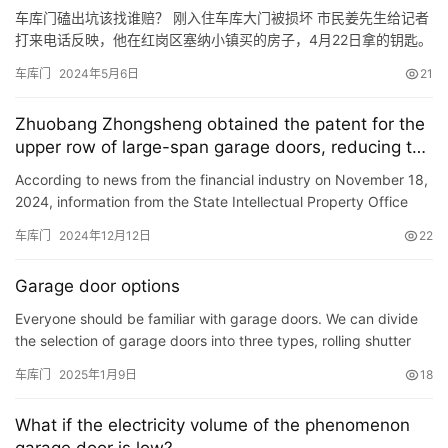
车库门磕出坑该找谁赔？ 刚入住车库大门被损坏 市民姜先生给记者
打来电话反映，他在红岗区塞纳小镇买的房子，4月22日拿的钥匙。
前两天，姜先生无意中发现，自家车库大门被砸了一个坑。 “找物
车库门
2024年5月6日
21
业，物业说只能提供10天以内的监控，还说验收的时候，单子上没
有写有坑，就不管，查监控也没查出来，我想问问，车库门上出现
Zhuobang Zhongsheng obtained the patent for the
这个坑，我该找谁负责？” 针对姜先生反映的情况，记者采访…
upper row of large-span garage doors, reducing the
space occupied by the top of the garage door.
According to news from the financial industry on November 18,
2024, information from the State Intellectual Property Office
shows that Zhuobang Zhongsheng (Shanghai) Construction T…
车库门
2024年12月12日
22
Garage door options
Everyone should be familiar with garage doors. We can divide
the selection of garage doors into three types, rolling shutter
doors, flip garage doors, and the other is solid wood d…
车库门
2025年1月9日
18
What if the electricity volume of the phenomenon
garage door is low?