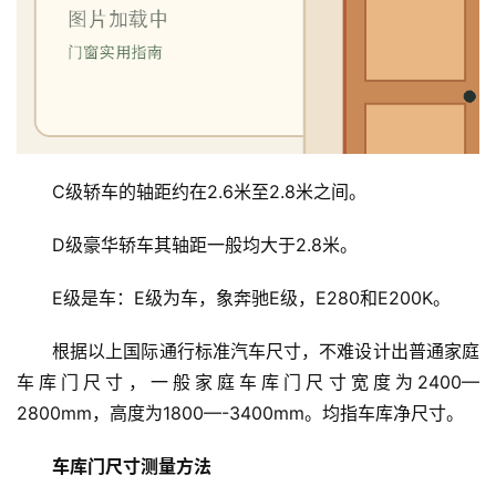
首
页
入
C级轿车的轴距约在2.6米至2.8米之间。
户
门
D级豪华轿车其轴距一般均大于2.8米。
卧
E级是车：E级为车，象奔驰E级，E280和E200K。
室
门
根据以上国际通行标准汽车尺寸，不难设计出普通家庭
车库门尺寸，一般家庭车库门尺寸宽度为2400—
卫
2800mm，高度为1800—-3400mm。均指车库净尺寸。
生
间
车库门尺寸测量方法
门