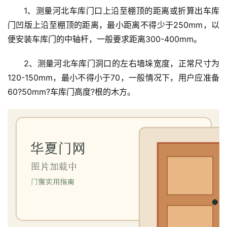
1、测量河北车库门口上沿至棚顶的距离或折算出车库
庭
门凹版上沿至棚顶的距离，最小距离不得少于250mm，以
院
便安装车库门的中轴杆，一般要求距离300-400mm。
大
门
2、测量河北车库门洞口的左右墙垛宽度，正常尺寸为
120-150mm，最小不得小于70，一般情况下，用户应准备
铸
60?50mm?车库门高度?根的木方。
铝
登录
注册
门
门
套
安
装
安
装
维