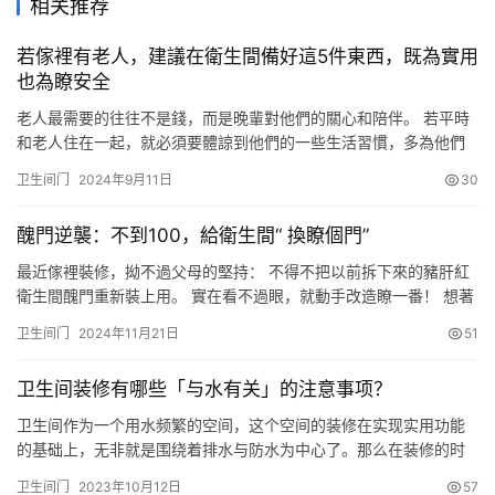
相关推荐
若傢裡有老人，建議在衛生間備好這5件東西，既為實用
也為瞭安全
老人最需要的往往不是錢，而是晚輩對他們的關心和陪伴。 若平時
和老人住在一起，就必須要體諒到他們的一些生活習慣，多為他們
添置些實用的物件，讓老人宅傢也能舒坦。 今天就從衛生間開始說
卫生间门
2024年9月11日
30
起，如果和老人一起住，建議在衛生間內備好5件東西，不光為好
用，更為瞭安全！ ①折疊扶手 安裝在馬桶旁側的扶手，主要是便
醜門逆襲：不到100，給衛生間“ 換瞭個門”
於老人起坐，避免傷到腰和腿。裝在墻面可折疊使用，所以並不會
太占空…
最近傢裡裝修，拗不過父母的堅持： 不得不把以前拆下來的豬肝紅
衛生間醜門重新裝上用。 實在看不過眼，就動手改造瞭一番！ 想著
大傢的傢裡也跟我一樣，可能被老一輩選的醜門困擾，所以，這期
卫生间门
2024年11月21日
51
咱就出一期，衛生間醜門逆襲改造的攻略。 花費很低，100塊都用
不瞭，效果卻很好，像是換瞭個簡約高級的新門一樣，參考性極
卫生间装修有哪些「与水有关」的注意事项？
強。 整個改造過程，總共分四步，改色、貼玻璃貼、貼裝飾、改造
把…
卫生间作为一个用水频繁的空间，这个空间的装修在实现实用功能
的基础上，无非就是围绕着排水与防水为中心了。那么在装修的时
候，卫生间都有哪些要注意的「与水有关」的事项呢？ 1、防水 刷
卫生间门
2023年10月12日
57