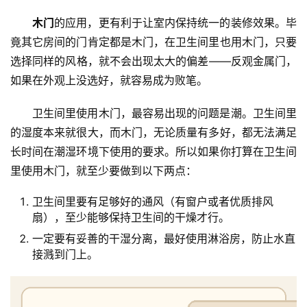
登录
注册
门
木门
的应用，更有利于让室内保持统一的装修效果。毕
竟其它房间的门肯定都是木门，在卫生间里也用木门，只要
门
选择同样的风格，就不会出现太大的偏差——反观金属门，
套
如果在外观上没选好，就容易成为败笔。
安
装
卫生间里使用木门，最容易出现的问题是潮。卫生间里
的湿度本来就很大，而木门，无论质量有多好，都无法满足
安
长时间在潮湿环境下使用的要求。所以如果你打算在卫生间
装
里使用木门，就至少要做到以下两点：
维
修
卫生间里要有足够好的通风（有窗户或者优质排风
扇），至少能够保持卫生间的干燥才行。
门
一定要有妥善的干湿分离，最好使用淋浴房，防止水直
业
接溅到门上。
资
讯