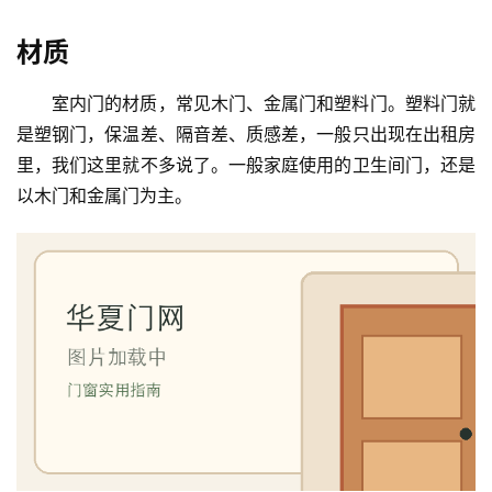
门
材质
卧
室
室内门的材质，常见木门、金属门和塑料门。塑料门就
门
是塑钢门，保温差、隔音差、质感差，一般只出现在出租房
里，我们这里就不多说了。一般家庭使用的卫生间门，还是
卫
以木门和金属门为主。
生
间
门
庭
院
大
门
铸
铝