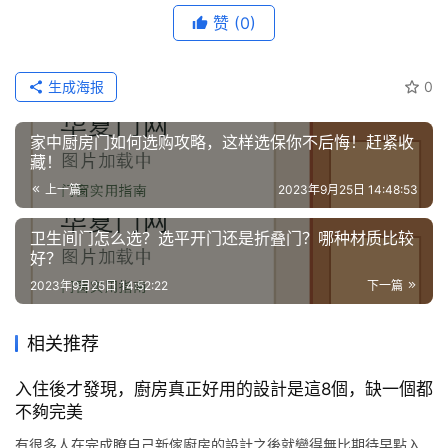
们
赞
(0)
生成海报
0
家中厨房门如何选购攻略，这样选保你不后悔！赶紧收
藏！
上一篇
2023年9月25日 14:48:53
卫生间门怎么选？选平开门还是折叠门？哪种材质比较
好？
2023年9月25日 14:52:22
下一篇
相关推荐
入住後才發現，廚房真正好用的設計是這8個，缺一個都
不夠完美
有很多人在完成瞭自己新傢廚房的設計之後就變得無比期待早點入