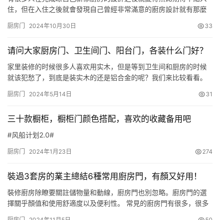
住，但在入住之後就會發現自己曾經非常滿意的廚房設計就有那麼
一點不如意，這就是所有年輕人都在使用的新設計:NO. 那麼這個新
厨房门
2024年10月30日
33
設計到底是什麼呢? 因為新設計往往會取代老設計，所以我們就來看
看這個新廚房設計到底有什麼過人之處。 大磚通鋪。老設計是將廚
请问大家厨房门、卫生间门、阳台门，各装什么门好？
房地面鋪上小號的墻磚，但這個設計卻會發現其存在一定問題，那…
家里装修的时候很多人喜欢用实木，但是等到卫生间和厨房的时候
就该犯愁了，到底是装实木的还是铝合金的呢？我们来比较看看。
1、外观上 从外观上来看的话，肯定实木门更上档次，实木门就是你
厨房门
2024年5月14日
31
一眼看过去，它天然的木纹纹理和色泽就让你觉得很有温度，这个
家的感觉也就出来了。 铝合金一般都是银白色的，它的表面没有什
三十款橱柜，橱柜门颜色搭配，喜欢的收藏备用吧
么纹理，但是能做出一些花纹和造型。适合冷硬的现代风格。 从这
一…
#风船计划2.0#
厨房门
2024年1月23日
274
裝過3套房的業主總結6種常用廚房門，有顏又好用！
裝修廚房除瞭要關註儲物量和動線，廚房門也別忽略。廚房門的選
擇關乎顏值和使用舒適度以及便利性。 常見的廚房門有很多，很多
業主裝修過不止一套房子，可能每次選擇的廚房門都不同，到底選
厨房门
2024年11月5日
50