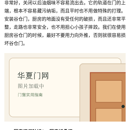
非常好，关闭以后油烟味不容易流出去。它的轨道在门的上
室
门
端，根本不容易藏污纳垢，而且平时也不用做特殊的打理。
安装谷仓门，厨房的地面没有受任何的破损，而且还非常平
卫
整，走路也非常安全，也不用担心小孩子摔跤。我们在使用
生
厨房谷仓门的时候，最好不要用力向外推，否则就很容易损
间
坏谷仓门。
门
庭
院
大
门
铸
铝
登录
注册
门