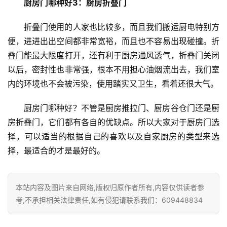
门
厨房门哪种好3：厨房折叠门
套
安
折叠门使用的人家也比较多，而且我们搬运厨电特别方
装
便，进进出出空间都非常宽裕，而且也不容易出现碰撞。折
叠门能最大限度打开，还有利于厨房通风透气，折叠门关闭
安
以后，密封性也非常强，根本不用担心油烟流出去，我们室
装
内的环境也不会被污染，使用踏实又卫生，看着还很大气。
维
修
厨房门哪种好？不管是厨房推拉门、厨房谷仓门还是厨
房折叠门，它们都有各自的优缺点。所以大家对于厨房门选
门
择，可以适当的根据自己的喜欢以及自家厨房的类型来选
业
择，最适合的才是最好的。
资
讯
本站内容及图片来自网络,版权归原作者所有,内容仅供读者参
联
考,不承担相关法律责任,如有侵犯请联系我们：609448834
系
我