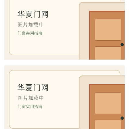
门
套
安
装
安
装
维
修
门
业
资
讯
联
系