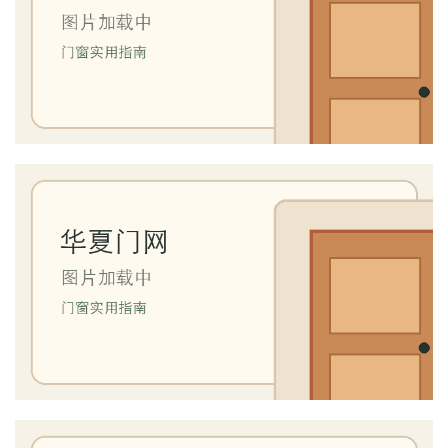
卧
室
门
卫
生
间
门
庭
院
大
门
铸
铝
登录
注册
门