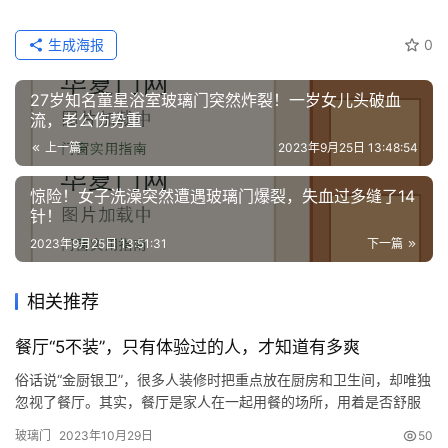
生成海报
0
27岁知名童星浴室玻璃门突然炸裂！一岁女儿头破血
流，老公伤势重
上一篇
2023年9月25日 13:48:54
惊险！女子洗澡突然遭遇玻璃门爆裂，失血过多缝了14
针！
2023年9月25日 13:51:31
下一篇
相关推荐
餐厅“5不装”，只有体验过的人，才知道有多爽
俗话说“金厨银卫”，很多人装修时把重点放在厨房和卫生间，却唯独
忽视了餐厅。其实，餐厅是家人在一起用餐的场所，用着是否舒服
顺手，同样很重要。 若正在装修：建议大家坚持“5不装”，不是瞎
玻璃门
2023年10月29日
50
说，是过来人的经验，等入住后就能体会到实用了！ 不装吊顶 餐厅