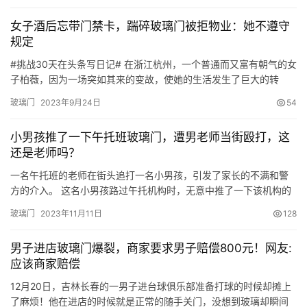
装一圈回型吊顶太压层高，而且四周增设的灯光，平时基本用不
女子酒后忘带门禁卡，踹碎玻璃门被拒物业：她不遵守
上，装了也是摆设。 如果没有隐藏中央空调的需求，不建议装吊
规定
顶…
#挑战30天在头条写日记#​ 在浙江杭州，一个普通而又富有朝气的女
子柏薇，因为一场突如其来的变故，使她的生活发生了巨大的转
变。那个晚上，柏薇和几个闺蜜相聚欢庆，纵情畅饮。然而，在深
玻璃门
2023年9月24日
54
夜回家的路上，她发现自己忘记带门禁卡。尽管她尽力寻找，但始
终无法找到。 此时，柏薇感到非常无助，她希望能够得到保安的帮
小男孩推了一下午托班玻璃门，遭男老师当街殴打，这
助，但保安却告诉她，小区规定凡是出入小区的居民，都必须携带
还是老师吗？
门禁…
一名午托班的老师在街头追打一名小男孩，引发了家长的不满和警
方的介入。 这名小男孩路过午托机构时，无意中推了一下该机构的
玻璃门，结果遭到了一名男老师的暴力追赶和殴打。 事后，家长果
玻璃门
2023年11月11日
128
断选择了报警处理，警方介入调查后，经过调解，家属同意赔偿
2000元处理此事。 然而，网友们对此并不理解，他们坚持认为这种
男子进店玻璃门爆裂，商家要求男子赔偿800元！网友:
暴力行为应该受到治安处罚，而不是简单的赔偿。 在这个事件中，
应该商家赔偿
午…
12月20日，吉林长春的一男子进台球俱乐部准备打球的时候却摊上
了麻烦！他在进店的时候就是正常的随手关门，没想到玻璃却瞬间