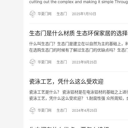
cutting out the complex and making it simple Throu
华夏门网
生态门
2025年1月10日
生态门是什么材质 生态环保家居的选择
什么叫生态门？生态门是建立在以自然为主的基础上，
在选购生态门的时候有了解过生态门的优缺点吗？生态门
立在以自然为主的基础上，利用自然条件和人工手段来创
出…
华夏门网
生态门
2023年9月25日
瓷泳工艺，凭什么这么受欢迎
瓷泳工艺是什么？ 瓷泳铝材是在电泳铝材的基础之上进
瓷泳工艺，凭什么这么受欢迎？ 1.耐腐性强 众所周
有些地区下雨偏酸，海边空气偏碱性，就极容易导致金
键因…
华夏门网
生态门
2024年4月25日