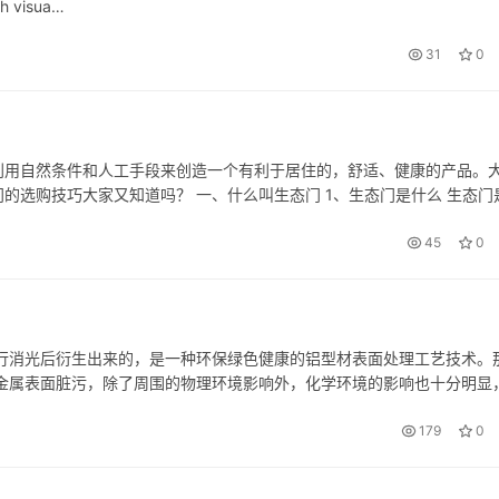
gh visua…
31
0
利用自然条件和人工手段来创造一个有利于居住的，舒适、健康的产品。
的选购技巧大家又知道吗？ 一、什么叫生态门 1、生态门是什么 生态门
造一个有利于居住的，舒适、健康的产品。“生态门”是从“生态家居”中衍
45
0
行消光后衍生出来的，是一种环保绿色健康的铝型材表面处理工艺技术。
知，金属表面脏污，除了周围的物理环境影响外，化学环境的影响也十分明显
属表面腐蚀，造成脏污的假象。因此，耐腐性是保证型材颜值和使用寿命
179
0