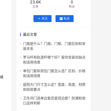
23.6K
0
文章
粉丝
关注
私信
最近文章
门扇是什么？门扇、门框、门套区别和安
装关系
罗马杆和轨道杆哪个好？窗帘安装优缺点
和适用场景
单包门套和双包门套怎么选？区别、价格
和适用场景
减
庭院大门尺寸怎么定？宽度、高度、材质
和验收要点
卫生间门选单边套还是双边套？防潮和收
口这样判断