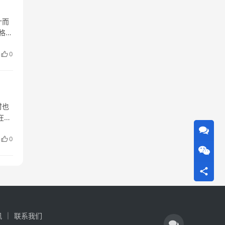
计而
格多
0
时也
在人
害人
0
讯
联系我们