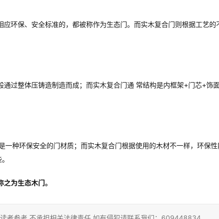
相应环保、安全标准的，都被称作为生态门。而实木复合门则根据工艺的
通过整体压铸造制造而成；而实木复合门通 常结构是内框架+门芯+饰
，是一种环保安全的门材质；而实木复合门根据使用的木材不一样，环保性
些。
称之为生态木门。
者参考,不承担相关法律责任,如有侵犯请联系我们：609448834