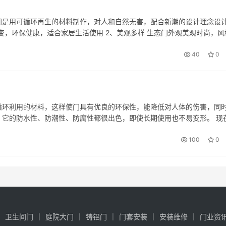
门是用可循环再生的材料制作，对人和自然无害，配合新潮的设计理念设
霉变，环保健康，适合家居生活使用 2、美观多样 生态门外观美观时尚，风
生，使用年限会更久 二、生态门如何选择 1、看搭配 生态门可供选择…
40
0
循环利用的材料，这样使门具有优良的环保性，能降低对人体的伤害，同
它的防水性、防潮性、防腐性都很出色，即使长期使用也不易变形。 现
选择环保材料，这样新房居住起来会更安全健康，也更加的舒适，不会危
100
0
卫生间门
庭院大门
铸铝门
门套安装
安装维修
门业资