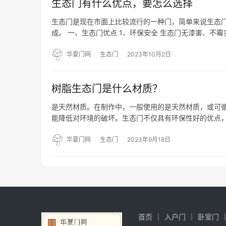
生态门有什么优点，要怎么选择
生态门是现在市面上比较流行的一种门，简单来说生态
成。 一、生态门优点 1、环保安全 生态门无漆害、不
样，选择面很广 3、材质高端 制作材料高端，材料可再
华夏门网
生态门
2023年10月2日
树脂生态门是什么材质？
是天然材质。在制作中，一般使用的是天然材质，或可
能降低对环境的破坏。生态门不仅具有环保性好的优点，
们的环保观念不断加强，许多家庭在装修时，都会优先
体健康。在…
华夏门网
生态门
2023年9月18日
首页
入户门
卧室门