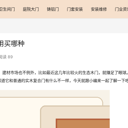
卫生间门
庭院大门
铸铝门
门套安装
安装维修
门业资
用买哪种
阅读 89
，建材市场也不例外，比如最近这几年比较火的生态木门，就赚足了眼球
知道它和普通的实木复合门有什么不一样，今天就跟小编来一起了解一下