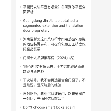
平開門安裝平臺有哪些？魯班到傢平臺全
面解析
Guangdong Jin Jiahao obtained a
segmented extension and translation
door proprietary
河南溢豐萬達門業取得木門用熱塑包覆機
的限位裝置專利，可提高包覆加工精度保
障產品質量
门窗十大品牌推荐榜（2024排名）
“随心所欲”有备无患，王力智能锁刷新高
端锁具新体验
下次装修，我不会再选铝合金门窗了，不
是瞎说，是踩坑后的经验
再封阳台，我也试试玻璃门，跟普通窗户
一对比，光通风这块就赢了
Don\’t choose smart locks again!