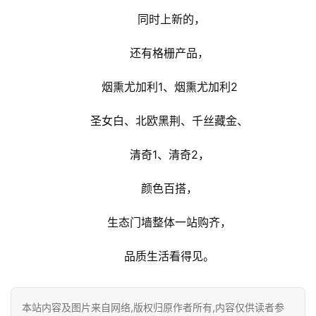
系
我
 同时上新的，
们
还有格栅产品，
烟熏尤加利1、烟熏尤加利2
圣女白、北欧黑荆、千丝藏金、
清奇1、清奇2，
颜色百搭，
生态门墙整体一站购齐，
品质生活看得见。
本站内容及图片来自网络,版权归原作者所有,内容仅供读者参