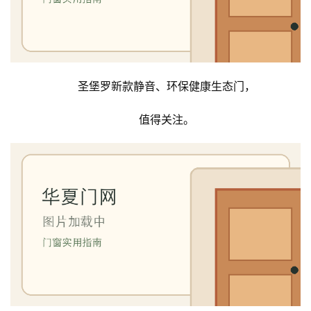
门
套
安
装
圣堡罗新款静音、环保健康生态门，
安
值得关注。
装
维
修
门
业
资
讯
联