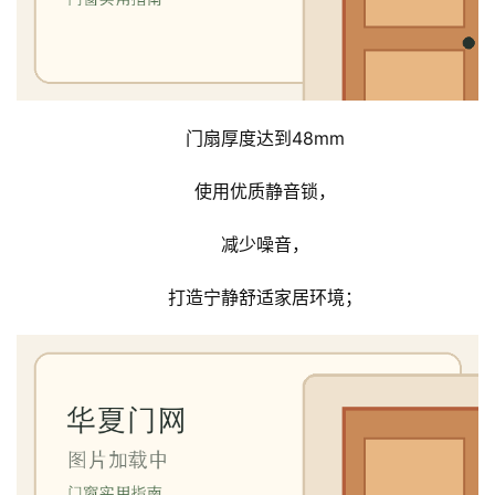
卧
室
门
门扇厚度达到48mm
卫
生
使用优质静音锁，
间
门
减少噪音，
庭
打造宁静舒适家居环境；
院
大
门
铸
铝
登录
注册
门