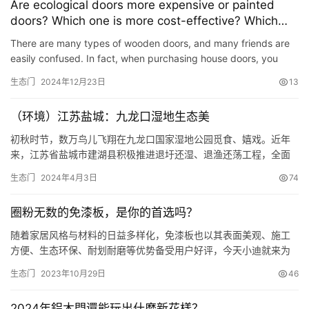
Are ecological doors more expensive or painted
doors? Which one is more cost-effective? Which
one should you choose when purchasing?
There are many types of wooden doors, and many friends are
easily confused. In fact, when purchasing house doors, you
should choose doors according to the functions of each area.
生态门
2024年12月23日
13
B…
（环境）江苏盐城：九龙口湿地生态美
初秋时节，数万鸟儿飞翔在九龙口国家湿地公园觅食、嬉戏。近年
来，江苏省盐城市建湖县积极推进退圩还湿、退渔还荡工程，全面
整治湿地水环境，提高湿地生态系统质量，为鸟类营造良好栖息环
生态门
2024年4月3日
74
境。 9月6日无人机拍摄的江苏省盐城市建湖县九龙口国家湿地公园
（无人机照片）。 新华社记者 李博 摄 须浮鸥幼鸟在江苏省盐城市
圈粉无数的免漆板，是你的首选吗？
建湖县九龙口国家湿地公园内嬉戏（9月7日摄）。 新华社记者 …
随着家居风格与材料的日益多样化，免漆板也以其表面美观、施工
方便、生态环保、耐划耐磨等优势备受用户好评，今天小迪就来为
大家科普一下免漆板的概念及优点！ 什么是免漆板？ 免漆板，是将
生态门
2023年10月29日
46
带有不同颜色或纹理的纸放入三聚氰胺树脂胶粘剂中浸泡，然后干
燥到一定固化程度，将其铺装在刨花板、防潮板、中密度纤维板、
2024年鋁木門還能玩出什麼新花樣？