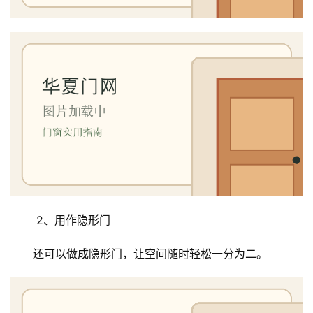
大
门
铸
铝
登录
注册
门
门
套
安
装
 2、用作隐形门
安
装
还可以做成隐形门，让空间随时轻松一分为二。
维
修
门