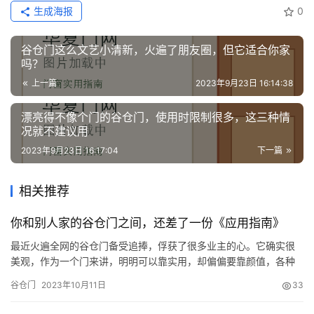
生成海报
0
谷仓门这么文艺小清新，火遍了朋友圈，但它适合你家
吗？
上一篇
2023年9月23日 16:14:38
漂亮得不像个门的谷仓门，使用时限制很多，这三种情
况就不建议用
2023年9月23日 16:17:04
下一篇
相关推荐
你和别人家的谷仓门之间，还差了一份《应用指南》
最近火遍全网的谷仓门备受追捧，俘获了很多业主的心。它确实很
美观，作为一个门来讲，明明可以靠实用，却偏偏要靠颜值，各种
场景它都能驾驭。它的优点很多，比如省空间啦、安装方便啦、颜
谷仓门
2023年10月11日
33
值高啦、适用于各种门洞等等。 下面我们就来看看在各种场景下，
它是如何展现自己的身影的。 一、谷仓门在家中的应用 1、卧室 卧