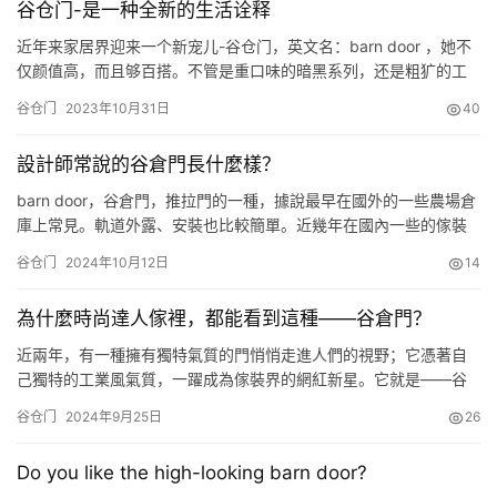
谷仓门-是一种全新的生活诠释
室搭配木质的谷仓门，清新又有格调。可以做单扇，也可以做双扇
对开…
近年来家居界迎来一个新宠儿-谷仓门，英文名：barn door ，她不
仅颜值高，而且够百搭。不管是重口味的暗黑系列，还是粗犷的工
业风，不管是清新自然的北欧风，还是明丽动人的乡村美式，都能
谷仓门
2023年10月31日
40
来一扇谷仓门。 这种简单明亮的家里，配一扇谷仓门，似乎给你一
种欣喜，令你爱不释手。 她还会变换着样子来讨人喜欢，你甚至可
設計師常說的谷倉門長什麼樣？
以大胆的发挥你的想象力，诠释你想要的任何一种表达。 如…
barn door，谷倉門，推拉門的一種，據說最早在國外的一些農場倉
庫上常見。軌道外露、安裝也比較簡單。近幾年在國內一些的傢裝
裡常見，下面給大傢分享一些谷倉門的案例。 註意：像臥室、衛生
谷仓门
2024年10月12日
14
間這種，需要安靜、隔音、隔氣味的地方最好還是安裝平開門。 1 2
3 4 5 6 7 8 9 10 11 12 13 14 15 16 17 18 19 20 21 22 2…
為什麼時尚達人傢裡，都能看到這種——谷倉門？
近兩年，有一種擁有獨特氣質的門悄悄走進人們的視野；它憑著自
己獨特的工業風氣質，一躍成為傢裝界的網紅新星。它就是——谷
倉門！ 這種美觀又有個性的門,讓不少傢裝業主一見傾心！ 在高顏值
谷仓门
2024年9月25日
26
的背後，你對這種門瞭解多少呢？ 今天，芝妹就為大傢詳細盤點谷
倉門的優缺點！ 1.什麼是谷倉門？谷倉門原名是〝Barn door〞最初
Do you like the high-looking barn door?
是國外農場的倉庫門，屬於推拉門的一種，它滑軌外露…