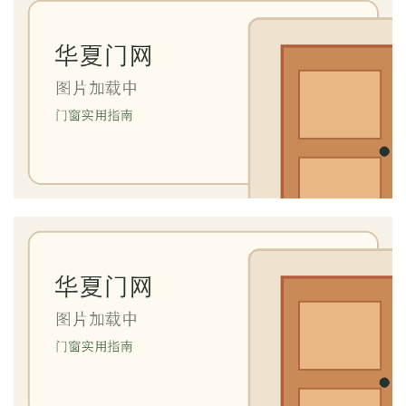
页
入
户
门
卧
室
门
卫
生
间
门
庭
院