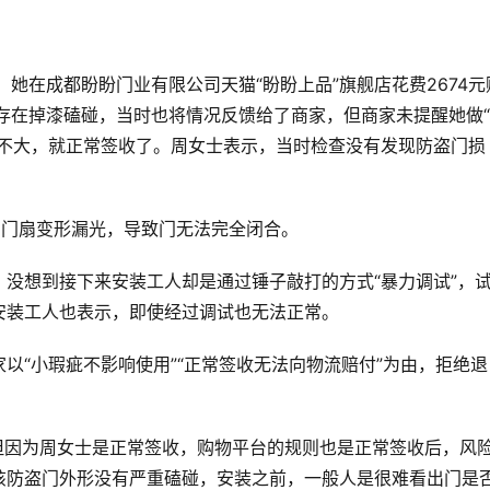
她在成都盼盼门业有限公司天猫“盼盼上品”旗舰店花费2674元
存在掉漆磕碰，当时也将情况反馈给了商家，但商家未提醒她做
题不大，就正常签收了。周女士表示，当时检查没有发现防盗门损
，门扇变形漏光，导致门无法完全闭合。
没想到接下来安装工人却是通过锤子敲打的方式“暴力调试”，
安装工人也表示，即使经过调试也无法正常。
以“小瑕疵不影响使用”“正常签收无法向物流赔付”为由，拒绝退
但因为周女士是正常签收，购物平台的规则也是正常签收后，风
该防盗门外形没有严重磕碰，安装之前，一般人是很难看出门是