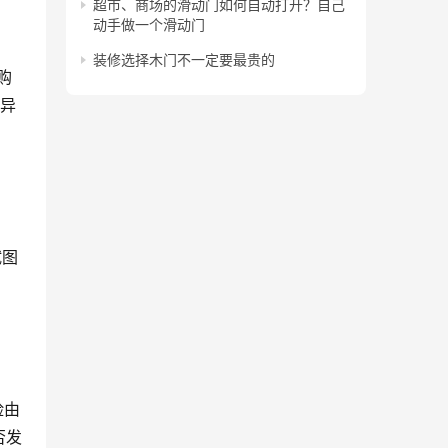
超市、商场的滑动门如何自动打开？自己
动手做一个滑动门
装修选择木门不一定要最贵的
购
“异
试图
险由
否发