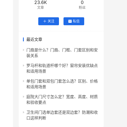
23.6K
0
文章
粉丝
关注
私信
最近文章
门扇是什么？门扇、门框、门套区别和安
装关系
罗马杆和轨道杆哪个好？窗帘安装优缺点
和适用场景
单包门套和双包门套怎么选？区别、价格
和适用场景
庭院大门尺寸怎么定？宽度、高度、材质
和验收要点
卫生间门选单边套还是双边套？防潮和收
口这样判断