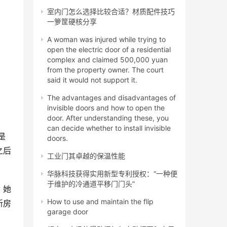
室内门怎么选择比较合适？材质配件技巧
一箩筐硬核分享
A woman was injured while trying to
open the electric door of a residential
complex and claimed 500,000 yuan
from the property owner. The court
said it would not support it.
The advantages and disadvantages of
invisible doors and how to open the
door. After understanding these, you
can decide whether to install invisible
是
doors.
之后
工业门其卓越的保温性能
华脉科技获得实用新型专利授权：“一种便
于维护的冷通道平移门门头”
。她
How to use and maintain the flip
新房
garage door