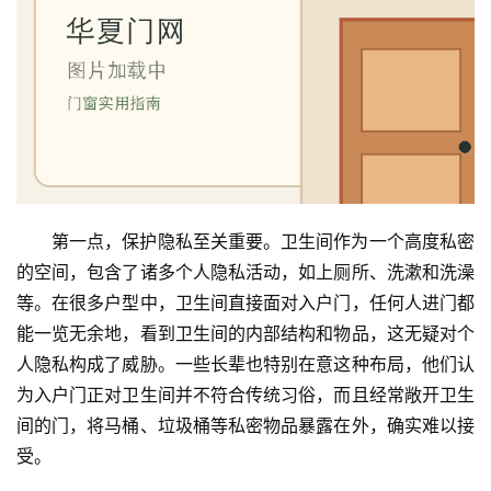
首
页
入
户
第一点，保护隐私至关重要。卫生间作为一个高度私密
门
的空间，包含了诸多个人隐私活动，如上厕所、洗漱和洗澡
等。在很多户型中，卫生间直接面对入户门，任何人进门都
卧
能一览无余地，看到卫生间的内部结构和物品，这无疑对个
室
人隐私构成了威胁。一些长辈也特别在意这种布局，他们认
门
为入户门正对卫生间并不符合传统习俗，而且经常敞开卫生
卫
间的门，将马桶、垃圾桶等私密物品暴露在外，确实难以接
生
受。
间