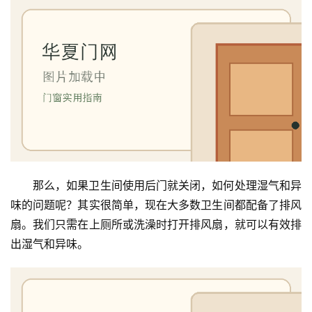
维
修
门
业
资
讯
联
系
那么，如果卫生间使用后门就关闭，如何处理湿气和异
我
味的问题呢？其实很简单，现在大多数卫生间都配备了排风
们
扇。我们只需在上厕所或洗澡时打开排风扇，就可以有效排
出湿气和异味。