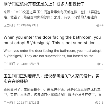
厕所门应该常开着还是关上？很多人都做错了
来源：FM93交通之声 卫生间这些事你每天都在做，也往往容易忽
略，做错了可能会影响你的健康！尤其，有以下习惯的人要注意
了！ 卫生间垃圾桶不带盖 垃圾桶因为要收纳各种废弃物，特别容易
卫生间门
2023年9月23日
49
藏污纳垢，每天都被细菌、病毒、霉菌包围着，从而污染室内环
境。特别是卫生间里的垃圾桶，由于卫生间比较潮湿，含有大量肠
When you enter the door facing the bathroom, you
道杆菌等有害细菌，且细菌繁殖速度相对较快，所以卫生间尽量放
must adopt 5 \”designs\”. This is not superstition,
带盖的垃…
but the experience of people who have been there.
When you enter the door facing the bathroom, you must adopt
5 \”designs\”. They are not superstitions, but based on the
experience of experienced people Editor: Beautif…
卫生间门
2024年12月26日
17
卫生间门正对着床头，建议参考这3户人家的设计，实
实在在的经验
新家交房了，主卧面积不小，采光也不错，就是这直直朝向床的主
卫，实在让人头疼，这该如何化解尴尬呢？ 解决办法放在这了，直
接定制一组L型衣柜当隔断，收纳、美观性都兼顾到了！这3户真实
卫生间门
2023年12月25日
216
案例，都是实实在在的经验↓ ①绿城招商诚园 主卧面积16㎡，靠