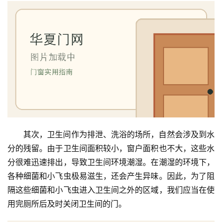
门
庭
院
大
门
铸
铝
登录
注册
门
其次，卫生间作为排泄、洗浴的场所，自然会涉及到水
门
分的残留。由于卫生间面积较小，窗户面积也不大，这些水
套
分很难迅速排出，导致卫生间环境潮湿。在潮湿的环境下，
安
各种细菌和小飞虫极易滋生，还会产生异味。因此，为了阻
装
隔这些细菌和小飞虫进入卫生间之外的区域，我们应当在使
用完厕所后及时关闭卫生间的门。
安
装