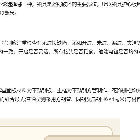
不论选择哪一种，锁具是盗窃破坏的主要部位，所以锁具护心板
00毫米。
。特别应注重检查有无焊接缺陷，诸如开焊、未焊、漏焊、夹渣
均匀一致，开启是否灵活，所有接头是否觅食，油漆电镀是否均匀
华型面板材料为不锈钢板，主框为不锈钢方管制作，花饰栅栏均
的组合形式;普通型则采用方钢管、圆钢及扁钢(16×4毫米)等材