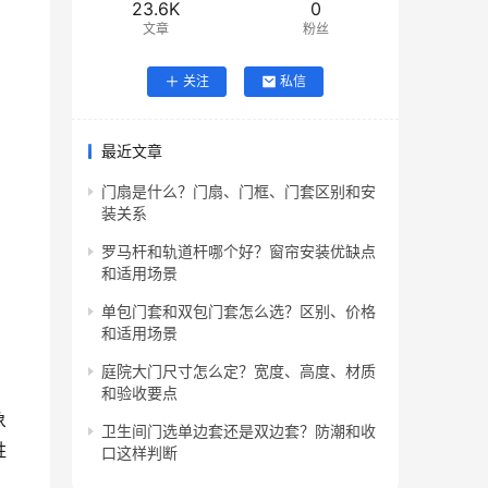
23.6K
0
文章
粉丝
关注
私信
最近文章
门扇是什么？门扇、门框、门套区别和安
装关系
罗马杆和轨道杆哪个好？窗帘安装优缺点
和适用场景
单包门套和双包门套怎么选？区别、价格
和适用场景
庭院大门尺寸怎么定？宽度、高度、材质
和验收要点
象
卫生间门选单边套还是双边套？防潮和收
姓
口这样判断