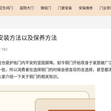
卫生间门
庭院大门
铸铝门
门套安装
安装维修
门业资
安装方法以及保养方法
 182
征也是护佑门内平安的坚固屏障。如今铜门开始现身于家居被广
一些，所以消费者在选择铜门的时候会很盲目的去选择，甚至都
大家介绍一下关于铜门的相关知识。