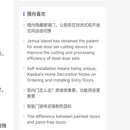
猜你喜欢
墙内隐藏玻璃门，让厨房在封闭式和开放
式间自由切换
Jinhua Island has obtained the patent
for steel door set cutting device to
improve the cutting and processing
新，
efficiency of steel door sets
Self-installation means being unique,
Xiaobai’s Home Decoration Notes on
Ordering and Installing Entry Doors
安，
室内门怎么选？颜值很重要，功能用途更
重要
智能门锁将迎强制性国标
The difference between painted doors
and paint-free doors
将随