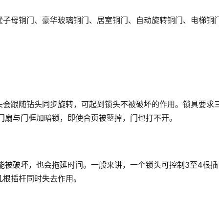
墅子母铜门、豪华玻璃铜门、居室铜门、自动旋转铜门、电梯铜
头会跟随钻头同步旋转，可起到锁头不被破坏的作用。锁具要求
，门扇与门框加暗锁，即使合页被錾掉，门也打不开。
能被破坏，也会拖延时间。一般来讲，一个锁头可控制3至4根插
几根插杆同时失去作用。