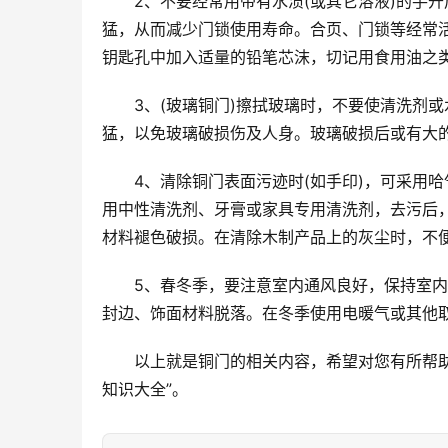
2、不要经常用带有水渍(或其它溶液)的手
猛，从而减少门锁使用寿命。合页、门锁等经常
钥匙孔中加入适量的铅笔芯沫，切记用食用油之
3、(玻璃铜门)擦拭玻璃时，不要使清洗剂
猛，以免玻璃破损伤及人身。玻璃破损后或有大
4、清除铜门表面污迹时(如手印)，可采用
用中性清洗剂、牙膏或家具专用清洗剂，去污后
材料褪色破损。在清除木制产品上的灰尘时，不
5、春冬季，要注意室内通风良好，保持室
封边、饰面材料脱落。在冬季使用电暖气或其他
以上就是铜门的相关内容，希望对您有所帮
知识大全”。