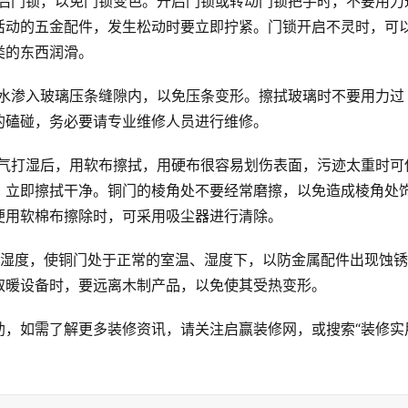
开启门锁，以免门锁变色。开启门锁或转动门锁把手时，不要用力
活动的五金配件，发生松动时要立即拧紧。门锁开启不灵时，可
类的东西润滑。
或水渗入玻璃压条缝隙内，以免压条变形。擦拭玻璃时不要用力过
的磕碰，务必要请专业维修人员进行维修。
哈气打湿后，用软布擦拭，用硬布很容易划伤表面，污迹太重时可
，立即擦拭干净。铜门的棱角处不要经常磨擦，以免造成棱角处
便用软棉布擦除时，可采用吸尘器进行清除。
内湿度，使铜门处于正常的室温、湿度下，以防金属配件出现蚀
取暖设备时，要远离木制产品，以免使其受热变形。
助，如需了解更多装修资讯，请关注启赢装修网，或搜索“装修实