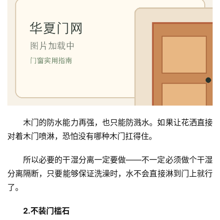
铸
铝
登录
注册
门
门
套
安
装
木门的防水能力再强，也只能防溅水。如果让花洒直接
安
对着木门喷淋，恐怕没有哪种木门扛得住。
装
维
所以必要的干湿分离一定要做——不一定必须做个干湿
修
分离隔断，只要能够保证洗澡时，水不会直接淋到门上就行
了。
门
业
2.不装门槛石
资