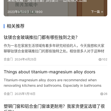
果断收藏！这些合金门的设计一出街就火出圈
2023年9月20日 14:39:00
下一篇
相关推荐
钛镁合金玻璃推拉门都有哪些独到之处？
作为一名在家居生活领域有着多年研究经验的人，今天我想和大家
聊聊钛镁合金玻璃推拉门的那些独特之处。相信很多人对于这种材
质的门窗并不陌生，但是对其具体的特点和优势却不是特别了解。
合金门
2024年4月25日
102
那么接下来，就让我为大家详细介绍一下吧。 钛镁合金玻璃推拉门
是一种集美观性、实用性与耐用性于一体的优质家居建材产品，具
Things about titanium-magnesium alloy doors
有许多独特的优点。 首先，钛镁合金玻璃推拉门的外观非常时尚大
气，能够…
Titanium-magnesium alloy doors are recommended when
renovating kitchens and bathrooms. Especially in bathrooms
where water vapor is heavy, alloy doors can effectively prevent
合金门
2025年1月16日
26
moist…
塑钢门窗和铝合金门窗谁更耐用？我家贪便宜选错了很