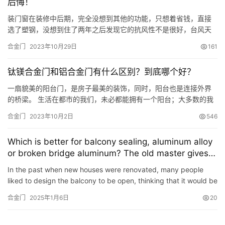
后悔！
装门窗在装修中后期，完全没想到其他的功能，只想着省钱，直接
选了塑钢，没想到住了两年之后发现它的抗风性不是很好，台风天
还会被风吹得呼啦响，怪吓人的。 门窗虽然只是家庭装修的一小部
合金门
2023年10月29日
161
分，但是其作用却不容忽视，很多人在装修时纠结到底是装塑钢门
窗还是铝合金门窗，看完这篇文章你就会选了。 1、抗风强度 对于
钛镁合金门和铝合金门有什么区别？到底哪个好？
房屋来说这点可是至关重要的，谁也不想风雨一来窗子就刷刷响
吧？在这…
一扇貌美的阳台门，是房子最美的装饰，同时，阳台也是连接外界
的桥梁。 生活在都市的我们，未必都能拥有一个阳台；大多数的我
们只能通过窗户看到外面的世界。所以，无论搬了多少次家，为了
合金门
2023年10月2日
546
能有一个安静、采光好的房子，在挑选窗户这方面我会花得比较多
的心思。 现在的门窗市场上真的是种类繁多，有各种门，包括塑钢
Which is better for balcony sealing, aluminum alloy
门、铝合金门、断桥铝门、钛镁合金门，大多数用户选择铝合金门
or broken bridge aluminum? The old master gives
和钛镁合…
the answer, don’t make the wrong choice again
In the past when new houses were renovated, many people
liked to design the balcony to be open, thinking that it would be
more ventilated and convenient for drying clothes. However…
合金门
2025年1月6日
20