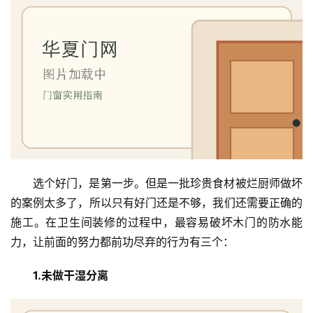
入
户
门
卧
室
门
卫
生
选个好门，是第一步。但是一批珍贵食材被烂厨师做坏
间
的案例太多了，所以只有好门还是不够，我们还需要正确的
门
施工。在卫生间装修的过程中，最容易破坏木门的防水能
力，让前面的努力都前功尽弃的行为有三个：
庭
院
1.未做干湿分离
大
门