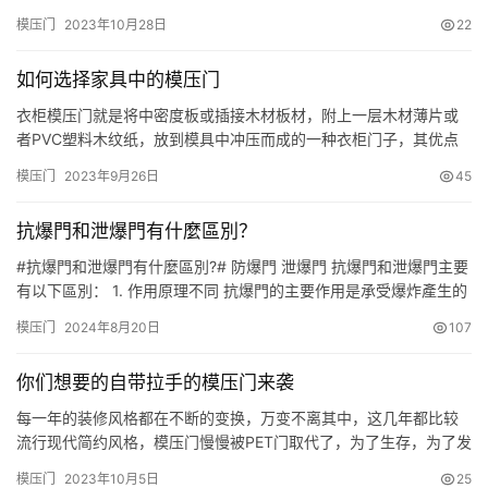
芯，今天要说的不是这个，今天要说的是很多家庭都在使用的室内
模压门
2023年10月28日
22
门和柜子门，就是那种中间是空的模压门，这种门的制作比较简
单，是将木质纤维加入粘合剂在高温高压下模压成型，因为价格便
如何选择家具中的模压门
宜，所以很多家庭都在用，但是聪明人宁可多花一些钱也不会选择
这种模压门。 …
衣柜模压门就是将中密度板或插接木材板材，附上一层木材薄片或
者PVC塑料木纹纸，放到模具中冲压而成的一种衣柜门子，其优点
是木纹美观、立体感强、规格标准化、造价低，插接木材板为原料
模压门
2023年9月26日
45
的硬度一般，但重量轻，基本无污染，中密度板硬度较高，但重量
大，环保性能较差，大都有一些甲醛污染，衣柜模压门是板材的一
抗爆門和泄爆門有什麼區別？
种，是选用模压门面板制造的带有凹凸外型的或有木纹或无木纹的
一种木质室…
#抗爆門和泄爆門有什麼區別?# 防爆門 泄爆門 抗爆門和泄爆門主要
有以下區別： 1. 作用原理不同 抗爆門的主要作用是承受爆炸產生的
沖擊波壓力，阻止爆炸波向門的另一側傳播，以保護門後的人員和
模压门
2024年8月20日
107
設備。它通過自身的堅固結構和高強度材料來抵抗爆炸沖擊。 泄爆
門則是在爆炸發生時，能夠迅速開啟並釋放爆炸壓力，將爆炸產生
你们想要的自带拉手的模压门来袭
的能量向預定的方向泄出，以降低室內爆炸壓力，從而減輕…
每一年的装修风格都在不断的变换，万变不离其中，这几年都比较
流行现代简约风格，模压门慢慢被PET门取代了，为了生存，为了发
展，新的款式迎市而上，今天给大家推荐几款自带拉手的模压门，
模压门
2023年10月5日
25