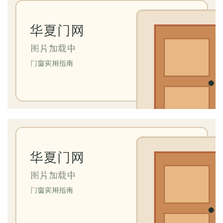
庭
院
大
门
铸
铝
登录
注册
门
门
套
安
装
安
装
维
修