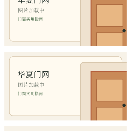
首
页
入
户
门
卧
室
门
卫
生
间
门