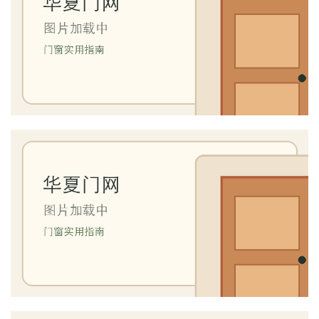
大
门
铸
铝
登录
注册
门
门
套
安
装
安
装
维
修