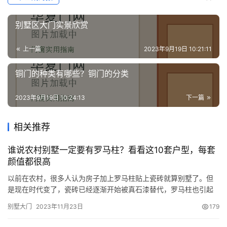
别墅区大门实景欣赏
上一篇
2023年9月19日 10:21:11
铜门的种类有哪些？铜门的分类
2023年9月19日 10:24:13
下一篇
相关推荐
谁说农村别墅一定要有罗马柱？看看这10套户型，每套
颜值都很高
以前在农村，很多人认为房子加上罗马柱贴上瓷砖就算别墅了。但
是现在时代变了，瓷砖已经逐渐开始被真石漆替代，罗马柱也引起
了大家的审美疲劳。很多朋友建房设计的时候，就明确地表示“不想
别墅大门
2023年11月23日
179
要罗马柱”。今天小宅就给大家推荐10套不带罗马柱的户型，每一套
的颜值同样非常高。 第1套：大露台+马头墙+舒适后院，8×11米新