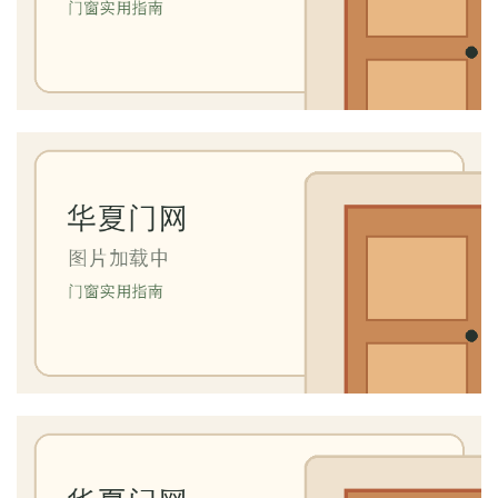
首
页
入
户
门
卧
室
门
卫
生
间
门
庭
院