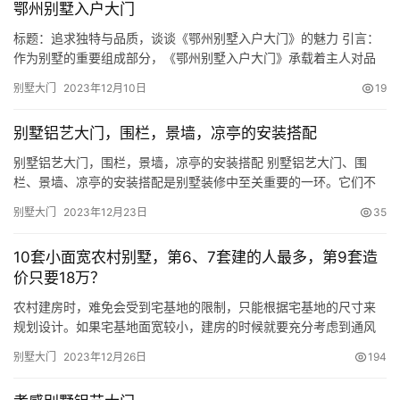
鄂州别墅入户大门
中式别墅，主体预算35万 占地尺寸（不含庭院）：8.7m…
标题：追求独特与品质，谈谈《鄂州别墅入户大门》的魅力 引言：
作为别墅的重要组成部分，《鄂州别墅入户大门》承载着主人对品
质生活和独特个性的追求。 从设计到材质，从到细节，每一个环节
别墅大门
2023年12月10日
19
都彰显着别墅主人的品味和追求。 本文将围绕《鄂州别墅入户大
门》展开讨论，探索其魅力所在。 一、独特的设计风格 别墅入户大
别墅铝艺大门，围栏，景墙，凉亭的安装搭配
门作为整体建筑风格的代表，设计风格的选择至关重要。 《鄂州别
墅…
别墅铝艺大门，围栏，景墙，凉亭的安装搭配 别墅铝艺大门、围
栏、景墙、凉亭的安装搭配是别墅装修中至关重要的一环。它们不
仅能够提升别墅的整体美感，还能够增加安全性和隐私性。下面，
别墅大门
2023年12月23日
35
我将为您介绍一些关于别墅铝艺大门、围栏、景墙、凉亭的安装搭
配的专业知识。 别墅铝艺大门是别墅装修中的重要组成部分。铝艺
10套小面宽农村别墅，第6、7套建的人最多，第9套造
大门不仅具有坚固耐用的特点，还能够展现出别墅的豪华与品质。
价只要18万？
在选择铝艺…
农村建房时，难免会受到宅基地的限制，只能根据宅基地的尺寸来
规划设计。如果宅基地面宽较小，建房的时候就要充分考虑到通风
采光的问题。今天给大家推荐10套小面宽的农村别墅，第6、7套建
别墅大门
2023年12月26日
194
的人最多，第9套造价只要15万，看看你更喜欢哪一套？ 第1套：双
入户门+通透布局+旋转楼梯，8×13米高品质农村别墅，主体预算