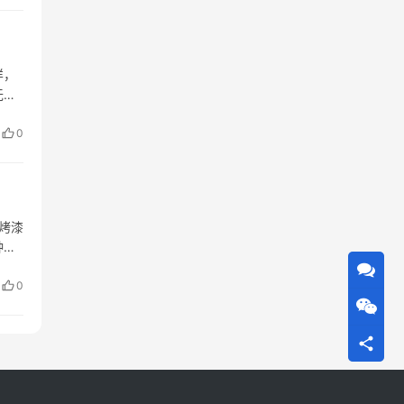
样，
无漆
零度
0
烤漆
种专
潮湿
0