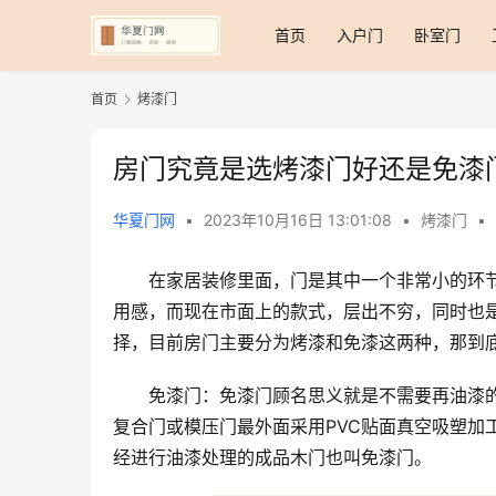
首页
入户门
卧室门
首页
烤漆门
房门究竟是选烤漆门好还是免漆
华夏门网
•
2023年10月16日 13:01:08
•
烤漆门
•
在家居装修里面，门是其中一个非常小的环
用感，而现在市面上的款式，层出不穷，同时也
择，目前房门主要分为烤漆和免漆这两种，那到
免漆门：免漆门顾名思义就是不需要再油漆的
复合门或模压门最外面采用PVC贴面真空吸塑加
经进行油漆处理的成品木门也叫免漆门。