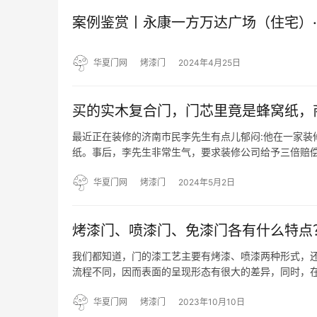
案例鉴赏丨永康一方万达广场（住宅）
华夏门网
烤漆门
2024年4月25日
买的实木复合门，门芯里竟是蜂窝纸，商
最近正在装修的济南市民李先生有点儿郁闷:他在一家装
纸。事后，李先生非常生气，要求装修公司给予三倍赔偿
了协商，但是双方并未就赔偿问题达成一致。 装修房屋工
的…
华夏门网
烤漆门
2024年5月2日
烤漆门、喷漆门、免漆门各有什么特点
我们都知道，门的漆工艺主要有烤漆、喷漆两种形式，
流程不同，因而表面的呈现形态有很大的差异，同时，在
方法。烤漆门要刷多层底漆和多层面漆，漆层之间还要
遍面漆，每…
华夏门网
烤漆门
2023年10月10日