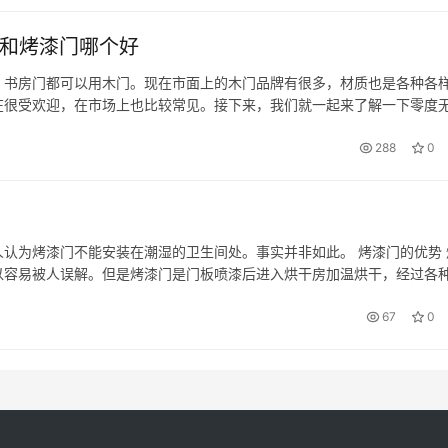
门和烤漆门哪个好
书房门都可以用木门。现在市面上的木门品牌有很多，材质也是各种各
在很受欢迎，在市场上也比较常见。接下来，我们就一起来了解一下零度
度无漆木门表面是什么材质的相关内容，希望可以帮助到大家。 一、
288
0
认为烤漆门不能安装在潮湿的卫生间处。事实并非如此。 烤漆门的优势 
以容易被人误解。但是烤漆门是门板喷漆后进入烘干房加温烘干，经过各
相当好的，这是其他免漆木门没有的优势。 因此，作为卫生间这种比较
67
0