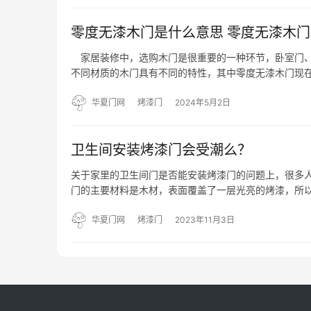
零度无漆木门是什么意思 零度无漆木
家居装修中，选购木门是很重要的一种环节，卧室门、
不同材质的木门具有不同的特性，其中零度无漆木门现
木门是什么意思，零度无漆木门和烤漆门哪个好以及零
无漆木门是…
华夏门网
烤漆门
2024年5月2日
卫生间安装烤漆门会受潮么？
关于家里的卫生间门是否能安装烤漆门的问题上，很多人
门的主要材料是木材，表面覆盖了一层光亮的烤漆，所
业工艺的处理，具有防潮易擦洗的优势，并且防火性也是
的地方…
华夏门网
烤漆门
2023年11月3日