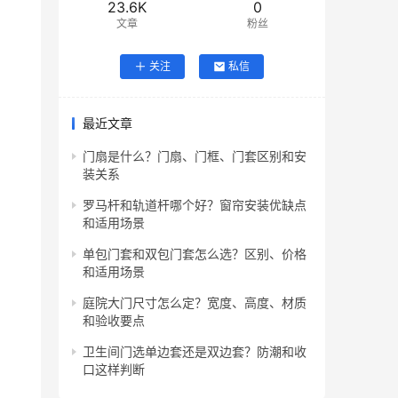
23.6K
0
文章
粉丝
关注
私信
最近文章
门扇是什么？门扇、门框、门套区别和安
装关系
罗马杆和轨道杆哪个好？窗帘安装优缺点
和适用场景
单包门套和双包门套怎么选？区别、价格
和适用场景
庭院大门尺寸怎么定？宽度、高度、材质
和验收要点
卫生间门选单边套还是双边套？防潮和收
口这样判断