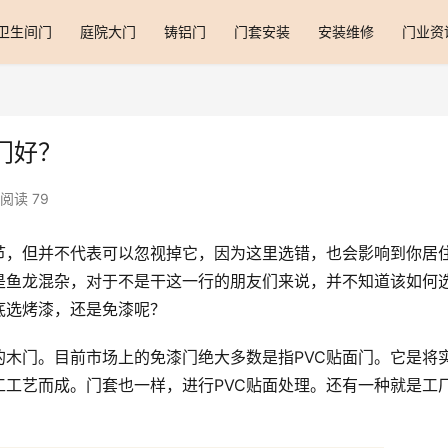
卫生间门
庭院大门
铸铝门
门套安装
安装维修
门业资
门好？
阅读 79
节，但并不代表可以忽视掉它，因为这里选错，也会影响到你居
是鱼龙混杂，对于不是干这一行的朋友们来说，并不知道该如何
底选烤漆，还是免漆呢？
木门。目前市场上的免漆门绝大多数是指PVC贴面门。它是将
工工艺而成。门套也一样，进行PVC贴面处理。还有一种就是工