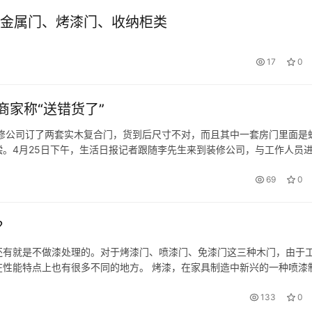
·金属门、烤漆门、收纳柜类
17
0
家称“送错货了”
修公司订了两套实木复合门，货到后尺寸不对，而且其中一套房门里面是
。4月25日下午，生活日报记者跟随李先生来到装修公司，与工作人员
期一再拖延 2012年6月份，李先生在卓越时代广场购买了一套80平方
69
0
？
还有就是不做漆处理的。对于烤漆门、喷漆门、免漆门这三种木门，由于
性能特点上也有很多不同的地方。 烤漆，在家具制造中新兴的一种喷漆
不断的打磨，。其方法是：在打磨到一定粗糙程度的基底上，打三遍底漆
133
0