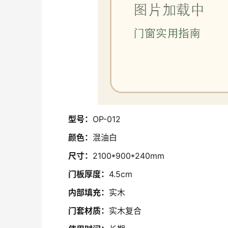
型号：
OP-012
颜色：
混油白
尺寸：
2100*900*240mm
门板厚度：
4.5cm
内部填充：
实木
门套材质：
实木复合