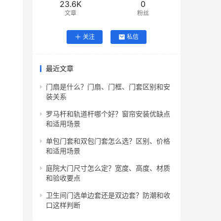
23.6K
0
文章
粉丝
关注
私信
最近文章
门扇是什么？门扇、门框、门套区别和安
装关系
罗马杆和轨道杆哪个好？窗帘安装优缺点
和适用场景
单包门套和双包门套怎么选？区别、价格
和适用场景
庭院大门尺寸怎么定？宽度、高度、材质
和验收要点
卫生间门选单边套还是双边套？防潮和收
口这样判断