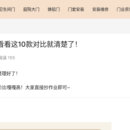
卫生间门
庭院大门
铸铝门
门套安装
安装维修
门业资
看看这10款对比就清楚了！
阅读 155
整理好了！
价比嘎嘎高！大家直接抄作业即可~