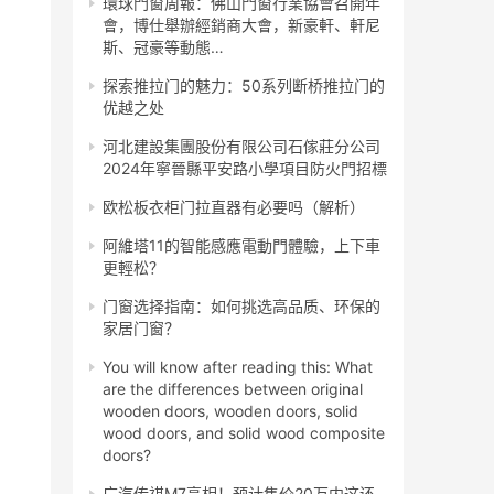
環球門窗周報：佛山門窗行業協會召開年
會，博仕舉辦經銷商大會，新豪軒、軒尼
斯、冠豪等動態…
探索推拉门的魅力：50系列断桥推拉门的
优越之处
河北建設集團股份有限公司石傢莊分公司
2024年寧晉縣平安路小學項目防火門招標
欧松板衣柜门拉直器有必要吗（解析）
阿維塔11的智能感應電動門體驗，上下車
更輕松？
门窗选择指南：如何挑选高品质、环保的
家居门窗？
You will know after reading this: What
are the differences between original
wooden doors, wooden doors, solid
wood doors, and solid wood composite
doors?
广汽传祺M7亮相！预计售价20万内这还