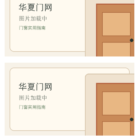
套
安
装
安
装
维
修
门
业
资
讯
联
系
我
们