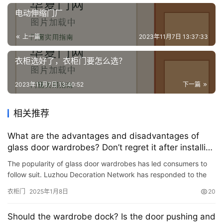
电动伸缩门厂
上一篇
2023年11月7日 13:37:33
衣柜选好了，衣柜门要怎么选？
2023年11月7日 13:40:52
下一篇
相关推荐
What are the advantages and disadvantages of
glass door wardrobes? Don’t regret it after installing
one.
The popularity of glass door wardrobes has led consumers to
follow suit. Luzhou Decoration Network has responded to the
demands of various owners and analyzed the Advantages and
衣柜门
2025年1月8日
20
Di…
Should the wardrobe dock? Is the door pushing and