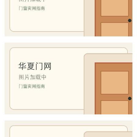
门
卫
生
间
门
庭
院
大
门
铸
铝
登录
注册
门
门