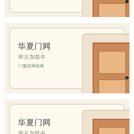
首
页
入
户
门
卧
室