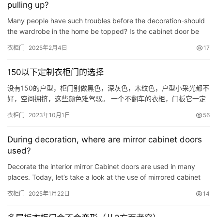
pulling up?
Many people have such troubles before the decoration-should
the wardrobe in the home be topped? Is the cabinet door be
pushed and tied? Do n’t the closet be topped? 我們的回答是：
衣柜门
2025年2月4日
17
要 衣櫃做到頂可…
150以下定制衣柜门的选择
没有150的户型，柜门别做黑色，深灰色，木纹色，户型小采光都不
好，空间拥挤，这些颜色难驾驭。 一个不翻车的衣柜，门板它一定
是白色，浅灰色，奶咖色。 餐边柜 餐边柜免拉手 入户鞋柜 底部镂
衣柜门
2023年10月1日
56
空 格珊背景板 一门到顶衣柜 浅灰色门板 开关移位 柜子总面积22平
米，背景板6平方，总价23800，ENF欧松板材质
During decoration, where are mirror cabinet doors
used?
Decorate the interior mirror Cabinet doors are used in many
places. Today, let’s take a look at the use of mirrored cabinet
doors in decoration. ▲As shown in the picture, the balco…
衣柜门
2025年1月22日
14