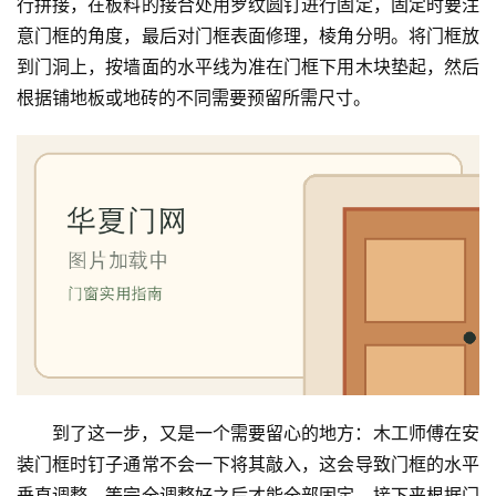
行拼接，在板料的接合处用罗纹圆钉进行固定，固定时要注
大
意门框的角度，最后对门框表面修理，棱角分明。将门框放
门
到门洞上，按墙面的水平线为准在门框下用木块垫起，然后
根据铺地板或地砖的不同需要预留所需尺寸。
铸
铝
登录
注册
门
门
套
安
装
安
装
维
到了这一步，又是一个需要留心的地方：木工师傅在安
修
装门框时钉子通常不会一下将其敲入，这会导致门框的水平
垂直调整，等完全调整好之后才能全部固定。接下来根据门