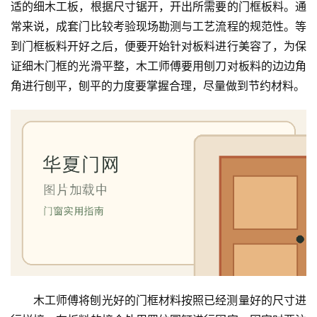
适的细木工板，根据尺寸锯开，开出所需要的门框板料。通
首
页
常来说，成套门比较考验现场勘测与工艺流程的规范性。等
到门框板料开好之后，便要开始针对板料进行美容了，为保
入
证细木门框的光滑平整，木工师傅要用刨刀对板料的边边角
户
角进行刨平，刨平的力度要掌握合理，尽量做到节约材料。
门
卧
室
门
卫
生
间
门
庭
木工师傅将刨光好的门框材料按照已经测量好的尺寸进
院