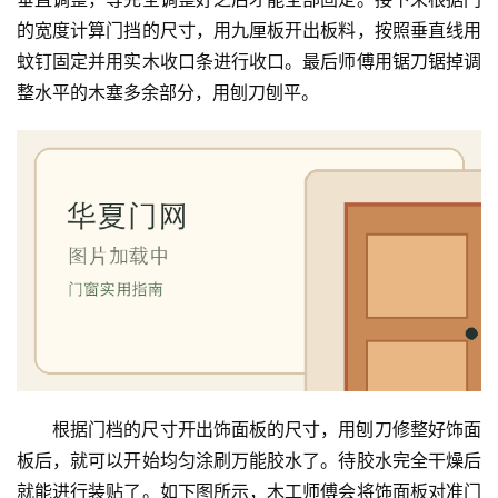
门
的宽度计算门挡的尺寸，用九厘板开出板料，按照垂直线用
业
蚊钉固定并用实木收口条进行收口。最后师傅用锯刀锯掉调
资
讯
整水平的木塞多余部分，用刨刀刨平。
联
系
我
们
根据门档的尺寸开出饰面板的尺寸，用刨刀修整好饰面
板后，就可以开始均匀涂刷万能胶水了。待胶水完全干燥后
就能进行装贴了。如下图所示，木工师傅会将饰面板对准门