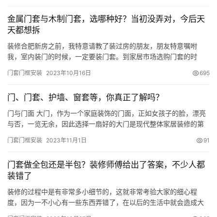
金属门套与木制门套，选哪种好？当初没弄对，今后天
天都想拆
装修合肥新房之前，我特意请教了装过房的朋友，朋友特意嘱咐
我，室内装门的时候，一定要装门套。到家居市场选购门套的时
候，卖家销售人员给我推荐了很多门套，有实木、密度板等木制门
门套门框安装
2023年10月16日
695
套，也有钛合金的金属门套，一时间面对这么多种门套，不知道该
选哪种？ 其实综合来说，市面上的门套主要分木制和金属2大类，卖
门、门套、护墙、窗套等，你真正了解吗？
家经理给我详细地聊了2种门套各自的优势和劣势。 首先卖家经理给
我聊了选…
门与门面 大门，作为一个家庭装饰的门面，正如女孩子的脸，漂亮
与否，一览无余，因此选择一扇好的大门是现代整体家居装修的第
一步。 单开门，如果是入户走廊的设计，那么可以选用单开门，大
门套门框安装
2023年11月1日
91
小适宜，给人淡定从容舒适感。 如果门洞宽度较大，也可以选用子
母门，一大一小的搭配组合，更显时尚美观。 卧室门，卧室是睡眠
门套做全包还是半包？装修师傅给出了答案，不少人都
的场所，是宁静舒适的空间。选用浅色系门，令人心情畅快，有利
装错了
于睡…
装修的过程中是有非常多小细节的，这就非常考验大家的细心程
度，因为一不小心有一些东西弄错了，在以后的生活中就会造成大
麻烦，不知道大家有没有注意过装修中这样一个细节，就是在卫生