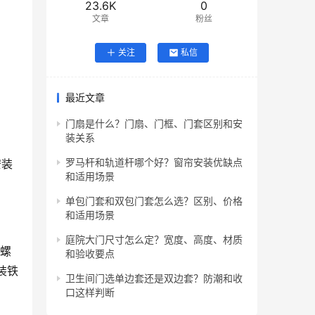
23.6K
0
文章
粉丝
关注
私信
最近文章
门扇是什么？门扇、门框、门套区别和安
装关系
罗马杆和轨道杆哪个好？窗帘安装优缺点
安装
和适用场景
单包门套和双包门套怎么选？区别、价格
和适用场景
庭院大门尺寸怎么定？宽度、高度、材质
将螺
和验收要点
装铁
卫生间门选单边套还是双边套？防潮和收
口这样判断