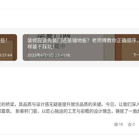
这些！
装修应该先装门还是铺地板？老师傅教你正确顺序
样装不踩坑！
:27:44
2023年9月15日 23:41:18
下
光的桥梁，其品质与设计感无疑是提升居住品质的关键。今日，让我们深
篇章。 新豪轩门窗，以匠心独运的工艺与前瞻的设计理念，铸就了一扇
凡品味。 简纳斯门窗，则将简约美学发挥至极致，每一线条都透露出对
16
0