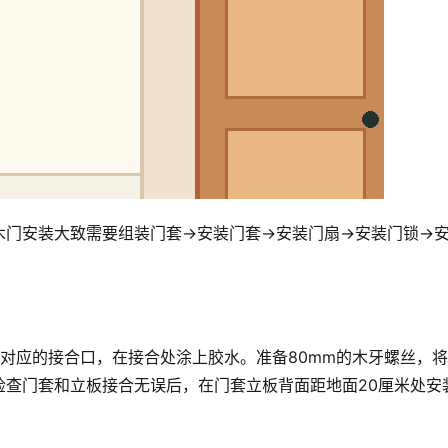
木门安装大致需要组装门套→安装门套→安装门扇→安装门锁→
定对应的接合口，在接合处涂上胶水。准备80mm的木牙螺丝，
检查门套和立板接合无误后，在门套立板背面距地面20厘米处安