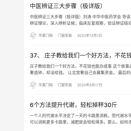
中医辨证三大步骤（极详版）
中医辨证三大步骤（极详版）刘涛 中华中医药学会 导
辨证理论，深入辨析证候；临床反复观察，验证辨证结论
感性认识上升到理性认识的思维过程，是在“四诊”诊察
循序…
华夏门网
门窗安装
2023年12月1日
37、 庄子教给我们一个好方法，不花
庄子教给我们一个好方法，不花钱也能办成事 这个故事
奢造钟，却没给钱。 让北宫奢自己去募集资金。 最后
了。 真的太神了！ 他的成功有什么秘诀吗？ 有一天
华夏门网
门窗安装
2024年5月17日
6个方法提升代谢，轻松掉秤30斤
一个人的代谢水平决定了一天的卡路里消耗，而代谢水
可以消耗更多卡路里，减肥就会轻松得多。那么，如何才
松减去30斤体重： 1. 减少精细主食摄入，补充粗粮