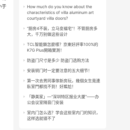
小于
How much do you know about the
characteristics of villa aluminum art
courtyard villa doors?
“厨房4不装，立马变福宅”！不管厨房多
大，千万别做这些设计
TCL智能鎖怎麼樣？京東好評率100%的
K7G Plus開箱實測！
防盗门尺寸是多少 防盗门选购方法
安装铜门时一定要注意的五大细节！
第一次去男同事傢新房玩，幾個女生竟連
臥室門都找不到！好尷尬！
「静美家」—“深圳特区报业大厦”——办
公会议室隔音门安装
室内门怎么选？学会这些室内门的知识，
这样选就错不了