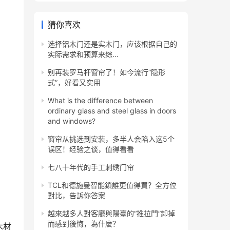
猜你喜欢
选择铝木门还是实木门，应该根据自己的
实际需求和预算来综…
别再装罗马杆窗帘了！如今流行“隐形
式”，好看又实用
What is the difference between
ordinary glass and steel glass in doors
and windows?
窗帘从挑选到安装，多半人会陷入这5个
误区！经验之谈，值得看看
七八十年代的手工刺绣门帘
TCL和德施曼智能鎖誰更值得買？全方位
對比，告訴你答案
越來越多人對客廳與陽臺的“推拉門”卸掉
而感到後悔，為什麼？
木材