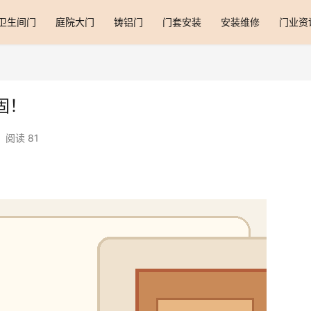
卫生间门
庭院大门
铸铝门
门套安装
安装维修
门业资
固！
阅读 81