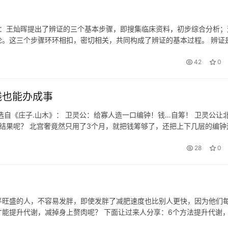
读：王灿晖提出了辨证的三个基本步骤，即搜集临床资料，初步综合分析；
。这三个步骤环环相扣，密切相关，共同构成了辨证的基本过程。 辨证
的基础上，对病证现象进行综合、分析，进而提示其本质的过程，这个过
42
0
钱也能办成事
选自《庄子.山木》： 卫灵公：给寡人造一口编钟！钱…自筹！ 卫灵公让
的结果呢？ 北宫奢竟然只用了3个月，就把钱筹够了，还把上下几层的编钟
啊，魏国的国君卫灵公想铸造一口编钟，他就把大臣北宫奢叫来，寡人准备…
28
0
平旺盛的人，不容易发胖，即使发胖了减肥速度也比别人更快，因为他们
能提升代谢，减掉身上赘肉呢？ 下面让过来人分享：6个方法提升代谢
。薯类、豆类、全谷物、糙米等粗粮不仅富含纤维，还有助于稳定血糖，控制