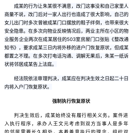
成某的行为让朱某很不满意，改门这事没和自己家里人
商量不说，改门后对一家人出行也造成了很大影响，自己的
女儿出门时多次曾被成某门口摆放的鞋子绊倒，也带来很大
安全隐患。在多次向物业反映情况后，两业主所在小区的物
业服务企业两次在成某居住的503室房屋门口张贴《整改通
知书》，要求成某三日内将外移的进户门恢复原状，但成某
都置之不理。在多次打电话沟通、调解无果后，朱某一纸诉
状将邻居成某告上法庭。
经法院依法审理判决，成某应在判决生效之日起二十日
内将入户门恢复原状。
强制执行恢复原状
判决生效后，成某始终没有履行相关义务。案件进
入执行程序，承办人王文元考虑到双方当事人是多年
的邻居需要长久相处，本着善意执行的理念，组织双