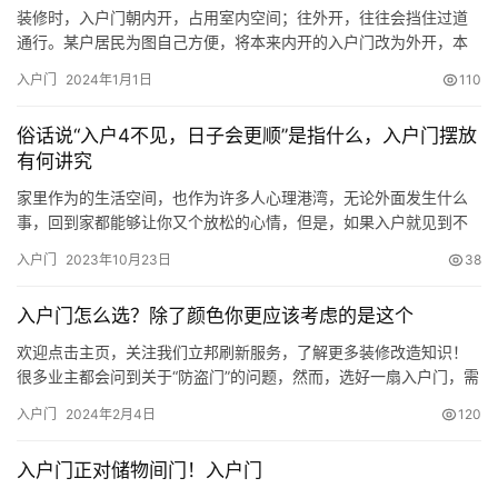
装修时，入户门朝内开，占用室内空间；往外开，往往会挡住过道
通行。某户居民为图自己方便，将本来内开的入户门改为外开，本
就狭窄的过道被挡了一大半，引得其他邻居纷纷吐槽。近日，重庆
入户门
2024年1月1日
110
市江津区人民法院就审结这样一起因邻居擅自改门朝向而引发的相
邻关系纠纷案件。 案情回顾 何某和曹某是江津某小区同幢同层的邻
俗话说“入户4不见，日子会更顺”是指什么，入户门摆放
居。曹某是4号房的业主，何某则住2号房，两家人进出使用同一过
有何讲究
道，何…
家里作为的生活空间，也作为许多人心理港湾，无论外面发生什么
事，回到家都能够让你又个放松的心情，但是，如果入户就见到不
好的东西，也会影响人们的心情。人们常说的“入户4不见，日子会
入户门
2023年10月23日
38
更顺”是指什么，入户门摆放有何讲究呢，下面就带大家里了解下
吧。 俗话说“入户4不见，日子会更顺”是指什么 1、入户不见卫生间
入户门怎么选？除了颜色你更应该考虑的是这个
卫生间作为我们洗澡、上厕所的空间，不仅能水汽比较大，而且还…
欢迎点击主页，关注我们立邦刷新服务，了解更多装修改造知识！
很多业主都会问到关于“防盗门”的问题，然而，选好一扇入户门，需
要考虑的可不仅仅是拒绝“猪肝色”的问题，更需要考虑它的安全性
入户门
2024年2月4日
120
能、防盗性能和隔音性能等因素。因为，可不是所有的入户门都具
有防盗性能，一扇合格的入户门可是有不少门槛的要求。 入户门选
入户门正对储物间门！入户门
择：先看安全等级 记得以前的老公房，房门基本是木门，为了提