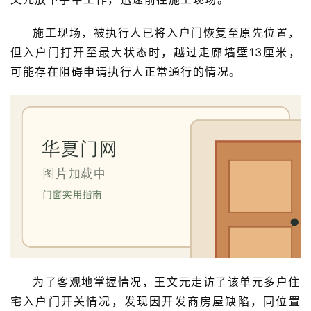
施工现场，被执行人已将入户门恢复至原先位置，
卫
但入户门打开至最大状态时，越过走廊墙壁13厘米，
生
间
可能存在阻碍申请执行人正常通行的情况。
门
庭
院
大
门
铸
铝
登录
注册
门
为了客观地掌握情况，王文元走访了该单元多户住
门
宅入户门开关情况，发现因开发商房屋缺陷，同位置
套