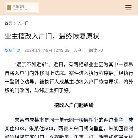
首页
入户门
业主擅改入户门，最终恢复原状
华夏门网
2024年1月19日 12:19:38
入户门
阅读 70
“远亲不如近邻”。近日，有两相邻业主因为其中一家私
自将入户门向外移闹上法庭。案件进入执行程序后，经执行
干警耐心劝导，被执行人成某主动将入户门恢复原状，将外
移的门改回，与邻居重归于好。
擅改入户门起纠纷
朱某与成某本是同一单元同一楼层相邻的两户业主，成
某住503，朱某住504，两家入户门朝向垂直，朱某回家时
必须经成某家门口。喜提新房，乐事一桩，想着如何最大化