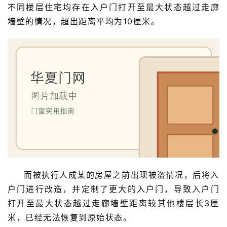
安
不同楼层住宅均存在入户门打开至最大状态越过走廊
装
墙壁的情况，超出距离平均为10厘米。
安
装
维
修
门
业
资
讯
联
而被执行人成某的房屋之前出现被盗情况，后将入
系
户门进行改造，并定制了更大的入户门，导致入户门
我
打开至最大状态越过走廊墙壁距离较其他楼层长3厘
们
米，已经无法恢复到原始状态。