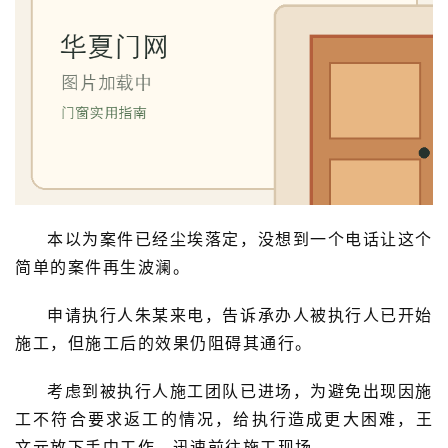
首
本以为案件已经尘埃落定，没想到一个电话让这个
页
简单的案件再生波澜。
入
申请执行人朱某来电，告诉承办人被执行人已开始
户
施工，但施工后的效果仍阻碍其通行。
门
考虑到被执行人施工团队已进场，为避免出现因施
卧
工不符合要求返工的情况，给执行造成更大困难，王
室
文元放下手中工作，迅速前往施工现场。
门