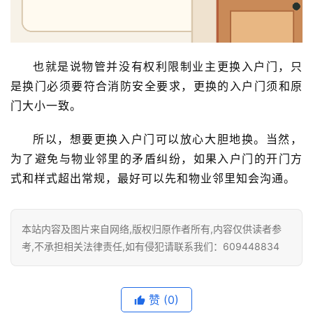
庭
院
大
门
也就是说物管并没有权利限制业主更换入户门，只
是换门必须要符合消防安全要求，更换的入户门须和原
铸
门大小一致。
铝
登录
注册
门
所以，想要更换入户门可以放心大胆地换。当然，
为了避免与物业邻里的矛盾纠纷，如果入户门的开门方
门
式和样式超出常规，最好可以先和物业邻里知会沟通。
套
安
装
本站内容及图片来自网络,版权归原作者所有,内容仅供读者参
考,不承担相关法律责任,如有侵犯请联系我们：609448834
安
装
维
赞
(0)