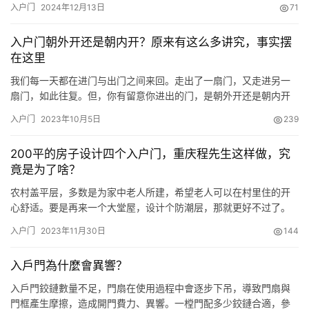
入户门
2024年12月13日
71
入户门朝外开还是朝内开？原来有这么多讲究，事实摆
在这里
我们每一天都在进门与出门之间来回。走出了一扇门，又走进另一
扇门，如此往复。但，你有留意你进出的门，是朝外开还是朝内开
吗？很多人并不知道。其实这里面也是有一定讲究的。今天的问
入户门
2023年10月5日
239
答，咱们就来好好说说家里的入户门朝外开好还是朝内开？ 图片来
源网络，侵删 一，朝外开 朝外开的优点： 1.增加入户玄关的使用面
200平的房子设计四个入户门，重庆程先生这样做，究
积。 这是非常直观的优点，入户门朝外开的话，不占用室内空间，
竟是为了啥？
可…
农村盖平层，多数是为家中老人所建，希望老人可以在村里住的开
心舒适。要是再来一个大堂屋，设计个防潮层，那就更好不过了。
而今天这位来自重庆的程先生，为了能让家里老人过得舒心，建栋
入户门
2023年11月30日
144
平房送给他们，可令人意外的是，房子竟然设计了四个入户门。 除
了正中的入户门之外，厨房、餐厅、储物间均单独设计了偏门，这
入戶門為什麼會異響？
是啥道理？ 从旋转图上就能看出来各个入户门的安放位置，不得不
说设计…
入戶門鉸鏈數量不足，門扇在使用過程中會逐步下吊，導致門扇與
門框產生摩擦，造成開門費力、異響。一樘門配多少鉸鏈合適，參