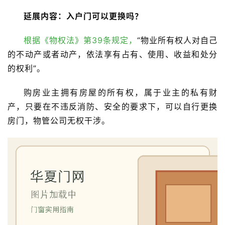
延展内容：入户门可以更换吗？
首
页
根据《物权法》第39条规定，
“物业所有权人对自己
的不动产或者动产，依法享有占有、使用、收益和处分
入
的权利”。
户
门
购房业主拥有房屋的所有权，属于业主的私有财
产，只要在不违反消防、安全的要求下，可以自行更换
卧
房门，物管公司无权干涉。
室
门
卫
生
间
门