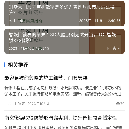
业
别墅大门尺寸吉利数字是多少？鲁班尺和市尺怎么换
资
算？
讯
上一篇
2023年11月16日 12:40:58
智能门锁界的苹果？3D人脸识别无感开锁，TCL智能
联
锁X7S体验
系
我
2023年11月16日 12:58:15
下一篇
们
相关推荐
最容易被你忽略的施工细节：门套安装
装修工程在完成了前提和规划和水电验收后，便是非常考验技术的
泥木工了，关于瓷砖铺贴和地板安装、翻新，编辑曾给大家分析过
许多案例和经验。其实，门套、踢脚线这样的细心活也是同等重要
门套门框安装
2023年10月31日
70
的。今天编辑就逐一来讲解最容易忽略的施工细节：门套安装！ 门
套的材质 目前市面上的门套安装工艺，比较传统方式是现场制作，
南宮微德取得防變形門扇專利，提升門框開合穩定性
由木工师傅直接用钉子固定于门洞墙门套门套体。如果是成套门产
品的门套…
金融界2024年10月9日消息，國傢知識產權局信息顯示，南宮微德