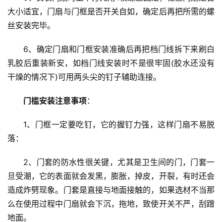
页
大小适宜，门扇与门框是否开关自如，确定后再把所需的螺
丝安装完毕。
入
户
6、确定门扇和门框安装准确后再把档门线拆下来刷白
门
乳胶后重装新安，如档门线安装时不是很牢固(胶水还没有
干燥的情况下)可用两头尖的钉子辅助连接。
卧
室
门槛安装注意事项
：
门
1、门框一定要吃钉，它的握钉力强，这样门扇不易脱
卫
落：
生
间
2、门套的防水性很关键，尤其是卫生间的门，门套一
门
旦受潮，它的表面就会发黑，膨胀，掉皮，开裂，有时还会
造成炸劈现象。门套是直接与地面接触的，如果选材不当那
庭
么在使用过程中门扇就会下沉，拖地，致使开关不严，刮蹭
院
地面。