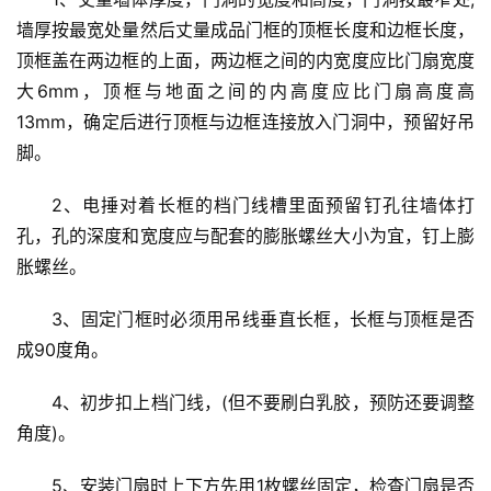
墙厚按最宽处量然后丈量成品门框的顶框长度和边框长度，
顶框盖在两边框的上面，两边框之间的内宽度应比门扇宽度
大6mm，顶框与地面之间的内高度应比门扇高度高
13mm，确定后进行顶框与边框连接放入门洞中，预留好吊
脚。
2、电捶对着长框的档门线槽里面预留钉孔往墙体打
孔，孔的深度和宽度应与配套的膨胀螺丝大小为宜，钉上膨
胀螺丝。
3、固定门框时必须用吊线垂直长框，长框与顶框是否
成90度角。
4、初步扣上档门线，(但不要刷白乳胶，预防还要调整
角度)。
首
5、安装门扇时上下方先用1枚螺丝固定，检查门扇是否