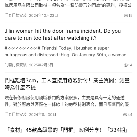
傢居用品有限公司取得一項名為“一種防變形的門扇”的專利，授權公
告號CN 221810797 U，申請日期為2024年1月。 專利摘要顯示，
门套门框安装
2024年10月23日
15
本實用新型屬於門扇技術領域，尤其涉及一種防變形的門扇，包括
安裝門框，還包括：所述安裝門框的內部皆固定安裝有定位鐵條，
Jilin women hit the door frame incident. Do you
所述定位鐵條的內部皆貫穿設置有定位條槽，所…
dare to run too fast after watching it?
#<<<<<<<<<<<# Friends! Today, I brushed a super
outrageous and distressed thing. On January 30th, a woman
went out like the \”Rocket Launch\&…
门套门框安装
2025年2月5日
14
門框離墻3cm，工人直接用發泡對付！業主質問：測量
時為什麼不提
現在裝修廚房使用隔斷移門的方案很多，主要是具有一定的通透
性，對於廚房與客廳在一條線上的房型特別適合，而且隔斷門的優
點開關時不占地方，對於現在高昂的房價來講，能騰出哪怕一個平
门套门框安装
2024年8月30日
44
方的面積，都是那麼的寶貴。 鄰居傢因為房型關系，傢裡的廚房就
是和客廳在一條線上，因為傢裡平時做飯頻率較高，而且喜歡中式
「素材」45款高級黑的「門框」案例分享！「334期」
的烹飪方式，做開放式廚房顯然不適合，隻能進行封閉。目前擺在