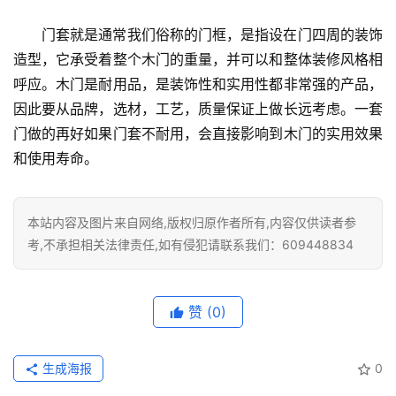
大
门
门套就是通常我们俗称的门框，是指设在门四周的装饰
造型，它承受着整个木门的重量，并可以和整体装修风格相
铸
呼应。木门是耐用品，是装饰性和实用性都非常强的产品，
铝
登录
注册
因此要从品牌，选材，工艺，质量保证上做长远考虑。一套
门
门做的再好如果门套不耐用，会直接影响到木门的实用效果
和使用寿命。
门
套
安
本站内容及图片来自网络,版权归原作者所有,内容仅供读者参
装
考,不承担相关法律责任,如有侵犯请联系我们：609448834
安
装
赞
(0)
维
修
生成海报
0
门