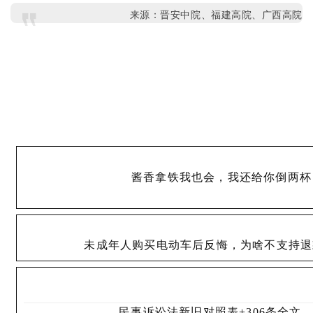
们
来源：
晋安中院、福建高院、广西高院
酱香拿铁我也会，我还给你倒两杯
未成年人购买电动车后反悔，为啥不支持退
民事诉讼法新旧对照表+306条全文