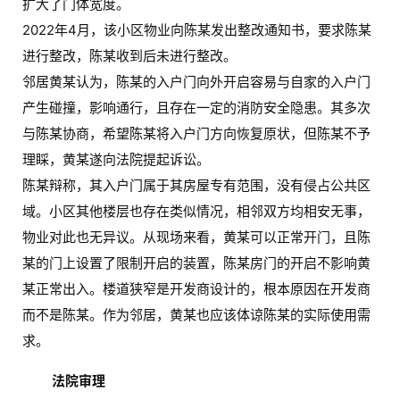
扩大了门体宽度。
2022年4月，该小区物业向陈某发出整改通知书，要求陈某
进行整改，陈某收到后未进行整改。
邻居黄某认为，陈某的入户门向外开启容易与自家的入户门
产生碰撞，影响通行，且存在一定的消防安全隐患。其多次
与陈某协商，希望陈某将入户门方向恢复原状，但陈某不予
理睬，黄某遂向法院提起诉讼。
陈某辩称，其入户门属于其房屋专有范围，没有侵占公共区
域。小区其他楼层也存在类似情况，相邻双方均相安无事，
物业对此也无异议。从现场来看，黄某可以正常开门，且陈
某的门上设置了限制开启的装置，陈某房门的开启不影响黄
某正常出入。楼道狭窄是开发商设计的，根本原因在开发商
而不是陈某。作为邻居，黄某也应该体谅陈某的实际使用需
求。
法院审理