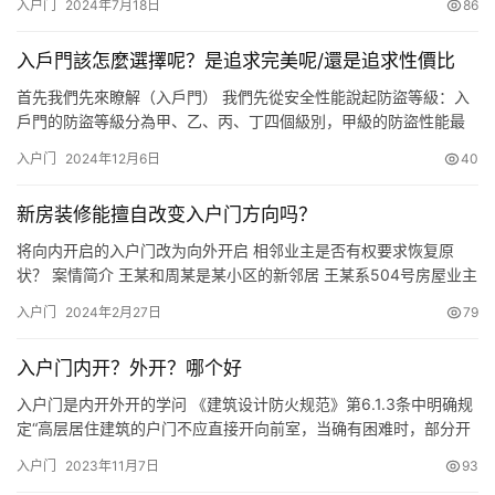
入户门
2024年7月18日
86
开发商的门要更气派。这个当然ok，而且我自己觉得这是一个很划
算的买卖。因为等到后期要把房子卖掉的时候，如果小区里面有同
入戶門該怎麼選擇呢？是追求完美呢/還是追求性價比
户型、同楼层的房子，如果换了这个门，大概率来讲，房子比别人
卖高的几率…
首先我們先來瞭解（入戶門） 我們先從安全性能說起防盜等級：入
戶門的防盜等級分為甲、乙、丙、丁四個級別，甲級的防盜性能最
高，建議優先選擇甲級入戶門，其鋼印一般印在內門鉸鏈邊. 鎖芯等
入户门
2024年12月6日
40
級：鎖芯是入戶門的核心部件，按照國傢標準，鎖芯分為 A、B、C
三個等級，C 級鎖芯的防盜性能最好，經公安部檢測，600 分鐘無
新房装修能擅自改变入户门方向吗？
法技術開啟，區域互開率為零，具有較高的安全性，建議選…
将向内开启的入户门改为向外开启 相邻业主是否有权要求恢复原
状？ 案情简介 王某和周某是某小区的新邻居 王某系504号房屋业主
周某系503号房屋业主 2020年 新房交付时，王某房屋入户门朝外
入户门
2024年2月27日
79
开，周某入户门朝内开。 2021年2月 周某家开始装修，在装修前被
告曾与原告沟通欲将自家入户门改成朝外开，王某不同意。 2021年
入户门内开？外开？哪个好
6月底 周某将自家入户门改成向外开。但…
入户门是内开外开的学问 《建筑设计防火规范》第6.1.3条中明确规
定“高层居住建筑的户门不应直接开向前室，当确有困难时，部分开
向前室的户门均就为乙级防火门”。 此系为保障高层建筑在发生火灾
入户门
2023年11月7日
93
时居民能及时有效逃离火灾现场，高层和小高层建筑的入户门应遵