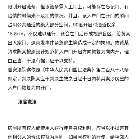
限制开启链条，但该链条需人工扣上，可能存在忘记扣、有
险情的时候来不及扣的情况。并且，该入户门在开门的瞬间
占用公共通道的绝大部分空间，90度开启时通道仅余
15.8cm，不仅难以通行，还会在门后形成视野盲区，给黄某
出入家门、遇突发事件紧急逃生等造成一定的妨碍。故黄某
请求陈某按原设计规范将入户门开启方向恢复为向内开，理
由正当，于法有据，应予以支持。
晋安法院遂依照《中华人民共和国民法典》第二百八十八条
首
规定，判决陈某应于判决生效之日起十日内将其案涉房屋的
页
入户门恢复为内开门。
法官说法
入
户
门
房屋所有权人或使用人在行使自身权利时，应当以不损害其
卧
他相邻人的合法权益为原则。如果因权利的行使，给相邻人