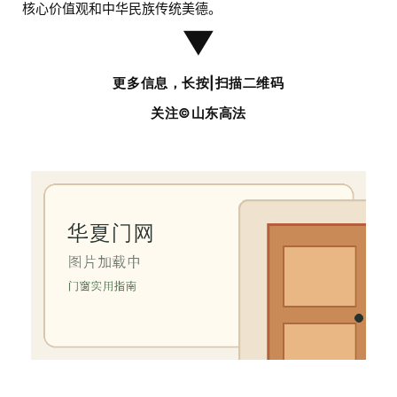
核心价值观和中华民族传统美德。
套
▼
安
装
更多信息，长按|扫描二维码
安
关注
©山东高法
装
维
修
门
业
资
讯
联
系
我