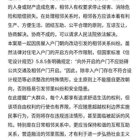
室
的人身或财产造成危害，相邻人有权要求停止侵害、消除危
门
险和赔偿损失。在处理相邻关系时，相邻各方应该本着有利
生产、方便生活、团结互助、公平合理的原则，互谅互让，
卫
协商解决。协商不成的，可以请求人民法院依法解决。
生
间
本案是一起因房屋入户门朝向改动引发的相邻关系纠纷。虽
门
然法律对住宅入户门的开启方向不作限制，但国家标准《住
宅设计规范》5.8.5条明确规定：“向外开启的户门不应妨碍
庭
公共交通及相邻户门开启。”因此，除非入户门存在不符合设
院
计规范等必须整改的特殊情形，业主原则上不能擅自更改朝
大
向，否则极易引发邻里纠纷和安全隐患。
门
在此提醒广大群众，每个人都享有追求舒适生活的权利，但
该项自由权利的行使也有界限，不应随意超越权利边界实施
铸
铝
民事行为，否则将存在违规违法情形，甚至面临被起诉的风
登录
注册
门
险。特别是在日常相邻关系中，更应当保持和谐的互帮互助
关系，营造融洽的邻里氛围，才有利于进一步弘扬社会主义
门