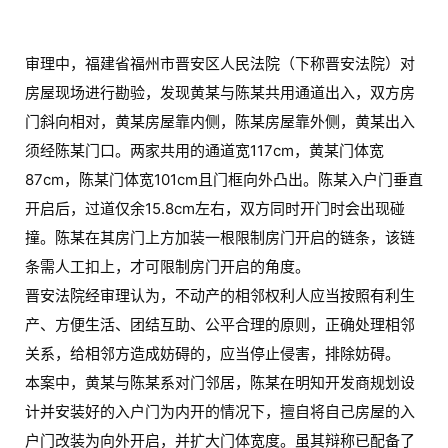
审理中，福建省福州市晋安区人民法院（下称晋安法院）对
房屋现场进行勘验，发现黄某与陈某共用通道出入，双方房
门斜向相对，黄某房屋靠内侧，陈某房屋靠外侧，黄某出入
须经陈某门口。两家共用的通道宽117cm，黄某门体宽
87cm，陈某门体宽101cm且门框向外凸出。陈某入户门垂直
开启后，过道仅余15.8cm左右，双方同时开门时会出现碰
撞。陈某在其房门上方加装一根限制房门开启的链条，该链
条需人工扣上，才可限制房门开启的角度。
晋安法院经审理认为，不动产的相邻权利人应当按照有利生
产、方便生活、团结互助、公平合理的原则，正确处理相邻
关系，给相邻方造成妨碍的，应当停止侵害，排除妨碍。
本案中，黄某与陈某系对门邻居，陈某在明知开发商规划设
计并安装好的入户门为内开的情况下，擅自将自己房屋的入
户门改装为向外开启，并扩大门体宽度。虽其辩称已配备了