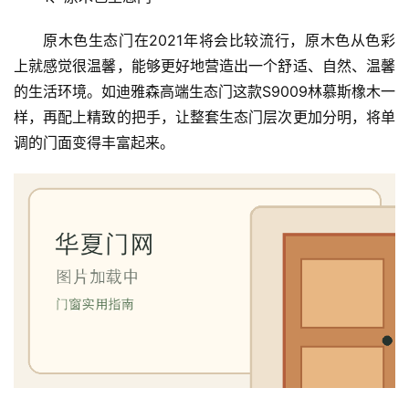
卫
生
原木色生态门在2021年将会比较流行，原木色从色彩
间
上就感觉很温馨，能够更好地营造出一个舒适、自然、温馨
门
的生活环境。如迪雅森高端生态门这款S9009林慕斯橡木一
样，再配上精致的把手，让整套生态门层次更加分明，将单
庭
调的门面变得丰富起来。
院
大
门
铸
铝
登录
注册
门
门
套
安
装