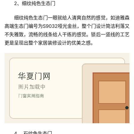
2、细纹纯色生态门
安
细纹纯色生态门一眼就给人清爽自然的感觉，如迪雅森
装
高端生态门编号为S9032哑光金丝，整个门设计简洁利落又
维
修
不失雅致，流畅的线条给人干练的感觉。锁后一竖线的工艺
更是呈现出整个家居装修设计的优美之感。
门
业
资
讯
联
系
我
们
4、 石纹色生态门