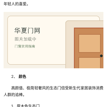
年轻人的喜爱。
首
页
入
户
门
2、 
颜色
卧
高颜值、极简轻奢风的生态门倍受新生代家居装饰消费
室
人群的追棒。
门
1、原木色生态门