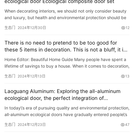
ecological door Ecological composite door set
When decorating interiors, we should not only consider beauty
and luxury, but health and environmental protection should be
the first choice. Ecological warm white series interior …
生态门
2024年12月30日
12
There is no need to pretend to be too good for
these 5 items in decoration. This is not a bluff, it is
the experience of people who have been there.
Home Editor: Beautiful Home Guide Many people have spent a
lifetime of savings to buy a house. When it comes to decoration,
they definitely hope that the decoration effect will be …
生态门
2024年12月13日
13
Laoguang Aluminum: Exploring the all-aluminum
ecological door, the perfect integration of
environmental protection and fashion
In today\’s era of pursuing quality and environmental protection,
all-aluminum ecological doors have gradually entered people\’s
field of vision and become the new favo…
生态门
2024年12月23日
47