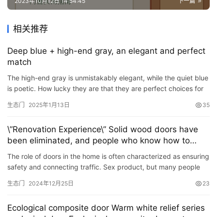
2023年10月12日 14:54:45
下一篇
相关推荐
Deep blue + high-end gray, an elegant and perfect
match
The high-end gray is unmistakably elegant, while the quiet blue
is poetic. How lucky they are that they are perfect choices for
each other. Gentle blue wraps up the excellent tempe…
生态门
2025年1月13日
35
\”Renovation Experience\” Solid wood doors have
been eliminated, and people who know how to
install aluminum-wood ecological doors
The role of doors in the home is often characterized as ensuring
safety and connecting traffic. Sex product, but many people
pursue its beauty and ignore its practicality. This is …
生态门
2024年12月25日
23
Ecological composite door Warm white relief series