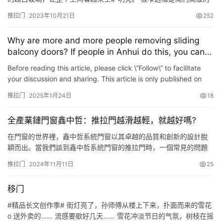
精髓，拒绝厚边框的沉闷。这款推拉门边框仅12mm，极窄边框，全
推拉门
2023年10月21日
252
景视野，看起来舒适大气。 简约优雅的把手和导轨灯条让整个空间
充满氛围感。内置感应装置，开门自动亮灯，夜间出入安全更安
Why are more and more people removing sliding
心。 自主研发的线性轨道设计，隐藏式设计，更加美观极简。推拉
balcony doors? If people in Anhui do this, you can
顺滑…
save 5 square meters at home.
Before reading this article, please click \”Follow\” to facilitate
your discussion and sharing. This article is only published on
Toutiao today and may not be moved on …
推拉门
2025年1月24日
18
全產業鏈門窗鑫中哲：推拉門越滑越輕，就越好嗎?
在門窗的世界裡，鑫中哲系統門窗以其卓越的品質和創新的設計脫
穎而出。當我們談到鑫中哲系統門窗的推拉門時，一個常見的問題
浮現出來：推拉門越滑越輕，就越好嗎？ 從直觀感受上，一款推拉
推拉门
2024年11月11日
25
門在推動時輕松順滑，似乎確實能給人帶來愉悅的使用體驗。當我
們輕輕一推，門便無聲地滑開，仿佛沒有任何阻力，這種流暢感讓
移门
人不禁感嘆現代工藝的精妙。然而，僅僅以“越滑越輕”來評判推拉門
的好壞…
#精品长文创作季# 街灯亮了，孙师傅从楼上下来，扑面而来的雪花
o 送外卖的…… 流感要歇好几天…… 雪花冲淡节日的气氛，树枝在摇