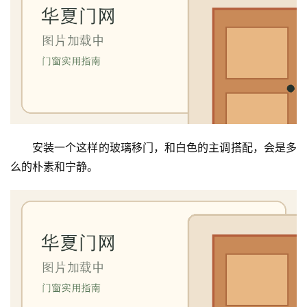
首
页
入
户
门
安装一个这样的玻璃移门，和白色的主调搭配，会是多
卧
么的朴素和宁静。
室
门
卫
生
间
门