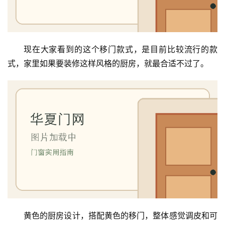
庭
院
大
门
现在大家看到的这个移门款式，是目前比较流行的款
式，家里如果要装修这样风格的厨房，就最合适不过了。
铸
铝
登录
注册
门
门
套
安
装
安
装
维
黄色的厨房设计，搭配黄色的移门，整体感觉调皮和可
修