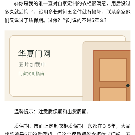
@你是我的谁一直对自家定制的衣柜很满意，用后没过
多久就后悔了，没用多长时间五金件就有损坏，联系商家他
卧
们又说过了质保期。过保？当时说的不是5年么？
室
门
卫
生
间
门
庭
院
大
门
温馨提示：注意质保期和出货周期。
铸
质保期：市面上定制衣柜质保期一般都在3-5年，大品
铝
登录
注册
牌普遍是5年的质保期，但这个保质期仅含柜体或门板，五