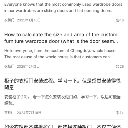
important it is to “know what you do”
Everyone knows that the most commonly used wardrobe doors
in our wardrobes are sliding doors and flat opening doors. I
personally think that sliding doors are actually quite practi…
衣柜门
2025年1月16日
18
How to calculate the size and area of ​​the custom
furniture wardrobe door (what is the door seam
standard)
Hello everyone, I am the custom of Chengdu\’s whole house.
The root cause of the whole house is that customers can
customize according to personal units, preferences, and liv…
衣柜门
2025年2月3日
26
柜子的衣柜门安装过程。学习一下。但是感觉安装得很
随意
安装柜子(10)。 看一下怎么安装衣柜门的，学习一下，以后可能当
经验。
衣柜门
2024年7月18日
14
如今衣柜都不装推拉门，都选择这种柜门，不仅方便还