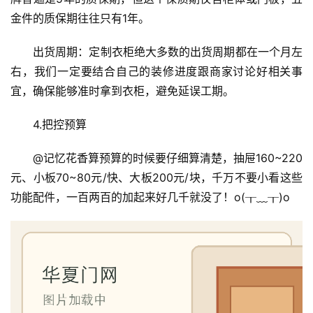
门
金件的质保期往往只有1年。
门
出货周期：定制衣柜绝大多数的出货周期都在一个月左
套
右，我们一定要结合自己的装修进度跟商家讨论好相关事
安
宜，确保能够准时拿到衣柜，避免延误工期。
装
4.把控预算
安
装
@记忆花香算预算的时候要仔细算清楚，抽屉160~220
维
元、小板70~80元/快、大板200元/块，千万不要小看这些
修
功能配件，一百两百的加起来好几千就没了！o(╥﹏╥)o
门
业
资
讯
联