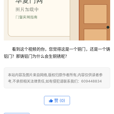
门
卫
生
间
门
看到这个视频的你，您觉得这是一个铜门，还是一个铸
庭
铝门？那铸铝门为什么会生铜锈呢？
院
大
门
本站内容及图片来自网络,版权归原作者所有,内容仅供读者参
考,不承担相关法律责任,如有侵犯请联系我们：609448834
铸
铝
登录
注册
门
赞
(0)
门