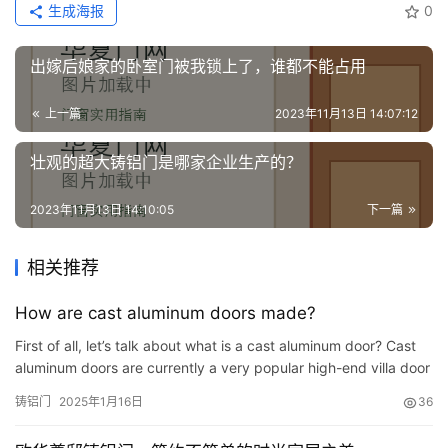
套
生成海报
0
安
装
出嫁后娘家的卧室门被我锁上了，谁都不能占用
安
上一篇
2023年11月13日 14:07:12
装
维
壮观的超大铸铝门是哪家企业生产的？
修
2023年11月13日 14:10:05
下一篇
门
业
相关推荐
资
讯
How are cast aluminum doors made?
First of all, let’s talk about what is a cast aluminum door? Cast
联
aluminum doors are currently a very popular high-end villa door
系
product. Their randomly carved styles, thick door …
铸铝门
2025年1月16日
36
我
们