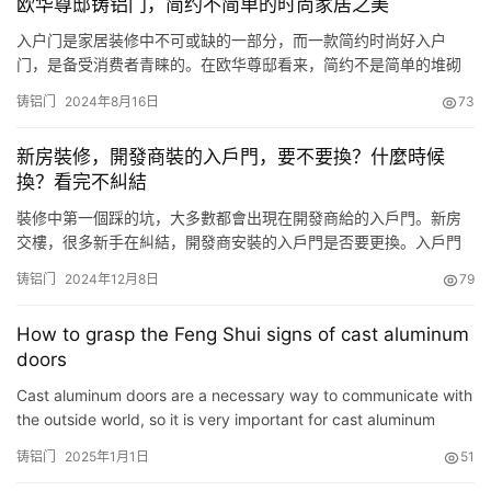
欧华尊邸铸铝门，简约不简单的时尚家居之美
入户门是家居装修中不可或缺的一部分，而一款简约时尚好入户
门，是备受消费者青睐的。在欧华尊邸看来，简约不是简单的堆砌
和平淡的摆放。 01、简约·简单 简约是经过深思熟虑后，再经过创
铸铝门
2024年8月16日
73
新，得出设计和思路的延展。简约而不简单，追求的是一种更高层
次的境界。 欧华尊邸铸铝门，尤其擅长细节的精致运用，在造型上
新房裝修，開發商裝的入戶門，要不要換？什麼時候
力求简洁，使得室内空间更加开敞、内外通透。温馨优雅，浑然天
換？看完不糾結
成，让…
裝修中第一個踩的坑，大多數都會出現在開發商給的入戶門。新房
交樓，很多新手在糾結，開發商安裝的入戶門是否要更換。入戶門
是傢的門面，講究大方得體，不換吧，擔心開發商送的入戶門不安
铸铝门
2024年12月8日
79
全，標配的豬肝色顏值樣式不美觀。換吧，又要多花一筆錢。 今天
就和大傢聊聊，新房裝修，開發商送的入戶防盜門，到底要不要更
How to grasp the Feng Shui signs of cast aluminum
換？什麼時候更換，更換時要註意什麼？ 一，看鋼印防盜等級。 根
doors
據門的…
Cast aluminum doors are a necessary way to communicate with
the outside world, so it is very important for cast aluminum
doors to enter Feng Shui taboos. Cast aluminum door Feng Sh…
铸铝门
2025年1月1日
51