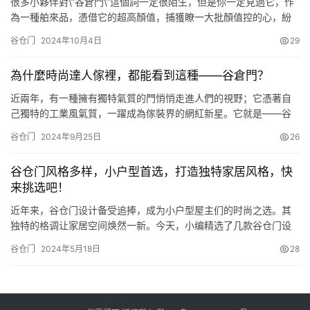
很多小夥伴對\”谷倉門\”這個詞一定很陌生，但是你一定見過它，作
為一種舶來品，憑借它的超高顏值，捕獲瞭一大批顏值控的心，紛
紛在傢效仿，或者正在準備效仿的路上，那麼這兩年這麼火的谷倉
谷仓门
2024年10月4日
29
門你傢真的適合裝嘛？今天小編就給你們說說谷倉門那些事~ – 01 –
關於谷倉門 在知道你傢適不適合安裝谷倉門之前，首先就要對谷倉
為什麼時尚達人傢裡，都能看到這種——谷倉門？
門…
近兩年，有一種擁有獨特氣質的門悄悄走進人們的視野；它憑著自
己獨特的工業風氣質，一躍成為傢裝界的網紅新星。它就是——谷
倉門！ 這種美觀又有個性的門,讓不少傢裝業主一見傾心！ 在高顏值
谷仓门
2024年9月25日
26
的背後，你對這種門瞭解多少呢？ 今天，芝妹就為大傢詳細盤點谷
倉門的優缺點！ 1.什麼是谷倉門？谷倉門原名是〝Barn door〞最初
谷仓门风格多样，小户型首选，打造独特家居风格，快
是國外農場的倉庫門，屬於推拉門的一種，它滑軌外露…
来挑选吧！
近年来，谷仓门设计备受追捧，成为小户型屋主们的时尚之选。其
独特的格调让家居空间焕然一新。今天，小编精选了几款谷仓门设
计案例与大家分享，希望能为您的家居装修提供灵感，找到最适合
谷仓门
2024年5月18日
28
您家的风格。 如今，谷仓门设计又添新潮流，将玻璃元素融入其
中，确保光线自由流通，同时采用多种亮丽色彩涂刷，不仅让空间
更加明亮，还增添了一份清新感。 谷仓门设计常见于厨房和卫生
间，这两个区…