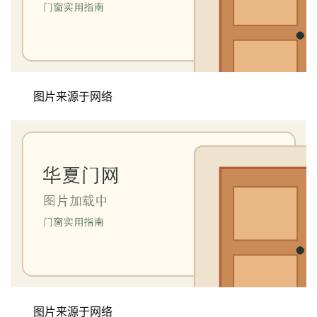
生
间
门
庭
院
图片来源于网络
大
门
铸
铝
登录
注册
门
门
套
安
装
图片来源于网络