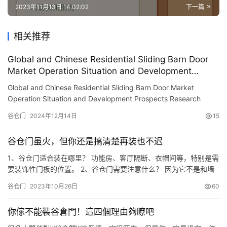
2023年11月13日 14:02:02
下一篇
相关推荐
Global and Chinese Residential Sliding Barn Door
Market Operation Situation and Development
Prospects Research Report 2024
Global and Chinese Residential Sliding Barn Door Market
Operation Situation and Development Prospects Research
Report 2024-2030 [New revision]: November 2024 [Publishing
谷仓门
2024年12月14日
15
organizati…
谷仓门虽火，但你还是搞清楚再装也不迟
1、谷仓门适合装在哪里？ 功能房、客厅隔断、衣帽间等，特别是需
要装饰性门板的位置。 2、谷仓门需要注意什么？ 因为它不是和墙
完全贴合的，所以隔音效果和密封性比一般的门差一些，而且通常
谷仓门
2023年10月26日
60
是不安装门锁的。轨道质量决定了谷仓门寿命，预算内尽量选好
的。 注意：安装谷仓门的墙必须能受力，最好是承重墙哦。 3、谷
你傢不能裝谷倉門！這四個理由夠瞭吧
仓门有哪些地方不适合装吗？ （1）卫生间 卫生间就不太适合。…