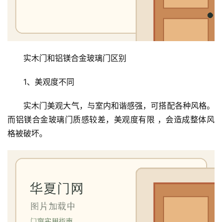
户
门
卧
室
实木门和铝镁合金玻璃门区别
门
1、美观度不同
卫
实木门美观大气，与室内和谐感强，可搭配各种风格。
生
间
而铝镁合金玻璃门质感较差，美观度有限 ，会造成整体风
门
格被破坏。
庭
院
大
门
铸