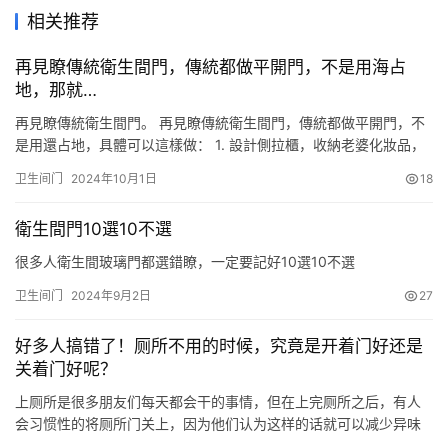
相关推荐
再見瞭傳統衛生間門，傳統都做平開門，不是用海占
地，那就…
再見瞭傳統衛生間門。 再見瞭傳統衛生間門，傳統都做平開門，不
是用還占地，具體可以這樣做： 1. 設計側拉櫃，收納老婆化妝品，
拿取也方便。 2. 上方做開放格，放洗漱用品，裝個玻璃隔斷，不影
卫生间门
2024年10月1日
18
響采光。 3. 裡面留個開放格，紙巾隨手放。 4. 安裝軌道跟移門，
進出寬敞更實用。
衛生間門10選10不選
很多人衛生間玻璃門都選錯瞭，一定要記好10選10不選
卫生间门
2024年9月2日
27
好多人搞错了！厕所不用的时候，究竟是开着门好还是
关着门好呢？
上厕所是很多朋友们每天都会干的事情，但在上完厕所之后，有人
会习惯性的将厕所门关上，因为他们认为这样的话就可以减少异味
进入房间当中。也有人会将厕所的门打开，他们认为这样的话就能