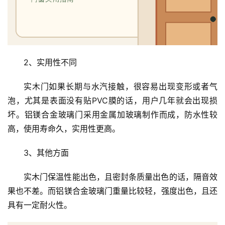
铝
登录
注册
门
门
套
2、实用性不同
安
装
实木门如果长期与水汽接触，很容易出现变形或者气
泡，尤其是表面没有贴PVC膜的话，用户几年就会出现损
安
坏。铝镁合金玻璃门采用金属加玻璃制作而成，防水性较
装
高，使用寿命久，实用性更高。
维
修
3、其他方面
实木门保温性能出色，且密封条质量出色的话，隔音效
门
业
果也不差。而铝镁合金玻璃门重量比较轻，强度出色，且还
资
具有一定耐火性。
讯