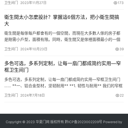
卫生间门
2023年11月27日
173
够让厕所的空气变得更加流通，从而减少细菌堆积。那么厕所不用
的时候，门究竟是开着好呢还是关着好呢？ 专家建议我们在不用的
衛生間太小怎麼設計？掌握這6個方法，把小衛生間搞
时候还是关上比较好，为什么要这样说呢？厕所门开着不是挺好的
大
吗？对于家…
衛生間是每傢每戶都會有的一個空間，而現在大多數人傢的房子都
是剛需小戶型，面積有限。同時，衛生間又是傢裡面積最小的一個
空間，因此大多數戶型的衛生間，面積都是小得可憐，一般都是勉
卫生间门
2024年10月23日
39
強裝下洗手盆、馬桶與淋浴房。而在一些面積稍小些的戶型中，衛
生間還小到連如何設計都成瞭問題！下面，我來分享一些小戶型衛
多色可选，多系列定制，让每一扇门都成简约实用—窄
生間的設計技巧，各位傢裡衛生間面積太小的話，就可以參考一下
框卫生间门
瞭！ 1、洗…
多色可选，多系列定制，让每一扇门都成简约实用—窄框卫生间门
…… **一、铝合金型材，坚韧耐用** **1. 韧性与耐用** 我们的窄框
卫生间门采用铝合金型材。这种材料不仅具有韧性，还非常坚固，
卫生间门
2024年7月18日
22
不易变形。无论是频繁使用还是在潮湿环境中，都能保持其原有形
态。 **2. 细腻的金属质感** 铝合金表面经过精细处理，呈现出细腻
的金属质感。这不仅让门看起…
Copyright © 2023 华夏门网 版权所有
黔ICP备2023002209号
Powered by