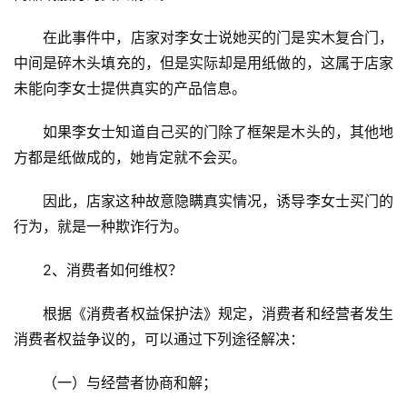
庭
院
在此事件中，店家对李女士说她买的门是实木复合门，
大
中间是碎木头填充的，但是实际却是用纸做的，这属于店家
门
未能向李女士提供真实的产品信息。
铸
如果李女士知道自己买的门除了框架是木头的，其他地
铝
登录
注册
方都是纸做成的，她肯定就不会买。
门
因此，店家这种故意隐瞒真实情况，诱导李女士买门的
门
行为，就是一种欺诈行为。
套
安
2、消费者如何维权？
装
根据《消费者权益保护法》规定，消费者和经营者发生
安
消费者权益争议的，可以通过下列途径解决：
装
维
（一）与经营者协商和解；
修