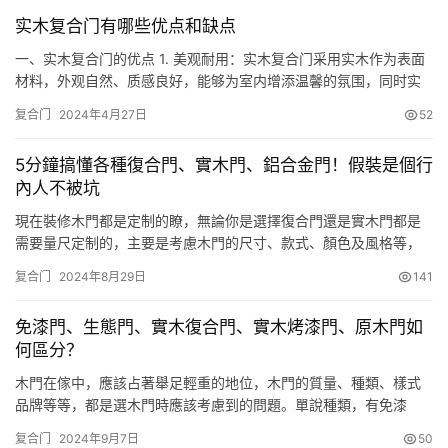
所以今天我就跟大家分享下四种常见的房门材料，大家可以根据自
实木复合门有哪些优点和缺点
己的需要选用，同时也能区分清楚它们之间的差别，以防被装修公
司忽悠了。 …
一、实木复合门的优点 1. 美观耐用：实木复合门采用实木作为表面
材料，外观自然、质感良好，能够为室内增添温馨的氛围，同时实
木的耐用性能也能保证门的使用寿命。 2. 防潮防腐：实木复合门在
复合门
2024年4月27日
52
制作过程中加入防潮、防腐剂，有效地提高了门的防潮性能，使其
能够适应潮湿环境，延长门的使用寿命。 3. 保温隔音：实木复合门
5分鐘搞懂各種復合門、實木門、鋁合金門！假裝是個行
的内部结构采用高密度纤维板或实木贴皮板，具有较好的保…
內人不被坑
現在裝修木門都是定制的瞭，無論你是選擇復合門還是實木門都是
需要量尺定制的，主要是考慮木門的尺寸、款式、顏色及風格等，
並且是需要定制過程是需要時間的，從簽訂合同開始，到專業團隊
复合门
2024年8月29日
141
上門量尺，再到加工生產，每一個環節都涉及多道生產工序，木門
的生產周期一般在45天左右，所以木門一般都是要開工前或開工初
免漆門、生態門、實木復合門、實木烤漆門、原木門如
期就要把門定下來瞭，這樣可以大大節省裝修周期。 那木門怎麼選
何區分？
呢？（復…
木門在傢中，應該占著舉足輕重的地位，木門的質量、種類、樣式
品牌等等，都是選木門時應該考慮到的問題。單說種類，有免漆
門、生態門、實木復合門、實木門、原木門等，卻是不易區分。 免
复合门
2024年9月7日
50