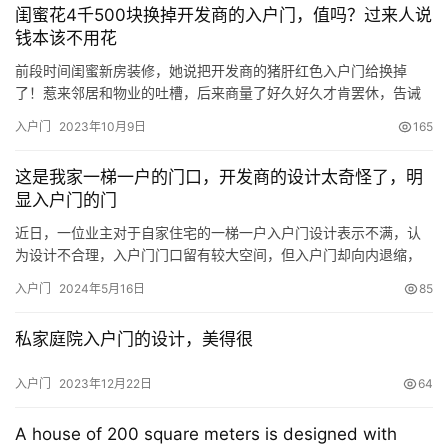
闺蜜花4千500块换掉开发商的入户门，值吗？过来人说
讨：从屏风到镜面反射 屏风遮挡是一种常见的化解方法。通过在…
钱本该不用花
前段时间闺蜜新房装修，她说把开发商的猪肝红色入户门给换掉
了！惹来邻居和物业的吐槽，后来商量了好久好久才肯罢休，告诫
我如果买了新房子，不建议去换掉开发商的入户门，闺蜜说她前期
入户门
2023年10月9日
165
看门，花了好多时间，下班看，周末看，就想赶紧换走，最后定了
4999元的甲级深灰色入户门，看着确实和她家的现代简约风很搭
这是我家一梯一户的门口，开发商的设计太奇怪了，明
配，最后闺蜜问我，值吗？ 我想说，既然你做都做了，那肯定是值
显入户门的门
得的，如果…
近日，一位业主对于自家住宅的一梯一户入户门设计表示不满，认
为设计不合理，入户门门口留有较大空间，但入户门却向内退缩，
导致室内的使用面积减少。本文将从住宅设计不合理、业主权益的
入户门
2024年5月16日
85
维护与沟通等方面，对这一问题进行深入剖析。 首先，让我们回顾
一下这位业主遇到的问题。业主认为自家住宅的入户门设计不合
私家庭院入户门的设计，美得很
理，门口留有较大空间，但入户门却向内退缩，导致室内的使用面
积减少。业主…
入户门
2023年12月22日
64
A house of 200 square meters is designed with