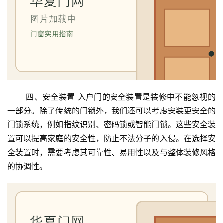
门
卫
生
间
门
 四、安全装置 入户门的安全装置是装修中不能忽视的
庭
一部分。除了传统的门锁外，我们还可以考虑安装更安全的
院
大
门锁系统，例如指纹识别、密码锁或智能门锁。这些安全装
门
置可以提高家庭的安全性，防止不法分子的入侵。在选择安
全装置时，需要考虑其可靠性、易用性以及与整体装修风格 
铸
的协调性。
铝
登录
注册
门
门