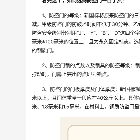
看完这个，如何选购防盗门一目了然！
1、防盗门的等级：新国标将原来防盗门的三个
减。甲级防盗门的防破坏时间不低于30分钟、乙
防盗安全级别分别用“J”、“Y”、“B”、“D”这
毫米±100毫米的位置上，且为永久固定标志。
的钢质门。
2、防盗门锁的点数以及锁具的防盗等级：
拧动时，门扇上突出的点即为锁点。
3、防盗门的门板厚度及门体厚度：新国标规
米以上，且门体重量一般应在40公斤以上。具体
米、1.8毫米和1.5毫米。在材料上，铜质防盗