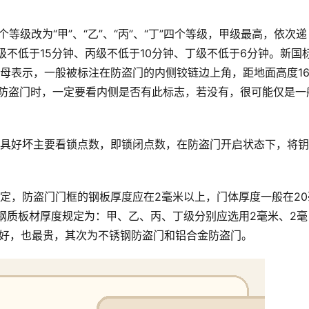
等级改为“甲”、“乙”、“丙”、“丁”四个等级，甲级最高，依次递
级不低于15分钟、丙级不低于10分钟、丁级不低于6分钟。新国
四个字母表示，一般被标注在防盗门的内侧铰链边上角，距地面高度16
选防盗门时，一定要看内侧是否有此标志，若没有，很可能仅是一
锁具好坏主要看锁点数，即锁闭点数，在防盗门开启状态下，将
定，防盗门门框的钢板厚度应在2毫米以上，门体厚度一般在20
钢质板材厚度规定为：甲、乙、丙、丁级分别应选用2毫米、2毫
门最好，也最贵，其次为不锈钢防盗门和铝合金防盗门。