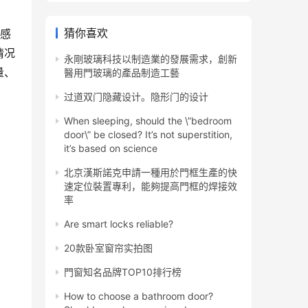
猜你喜欢
、感
情况
永剛玻璃科技以制造業的發展需求，創新
量、
醫用門玻璃的產品制造工藝
过道双门隐藏设计。隐形门的设计
When sleeping, should the \”bedroom
door\” be closed? It’s not superstition,
it’s based on science
北京漢斯諾克申請一種用於門框生產的快
速定位裝置專利，能夠提高門框的焊接效
率
Are smart locks reliable?
20款卧室窗帘实拍图
門窗知名品牌TOP10排行榜
How to choose a bathroom door?