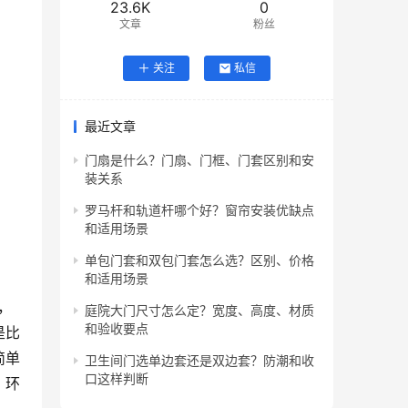
23.6K
0
文章
粉丝
关注
私信
最近文章
门扇是什么？门扇、门框、门套区别和安
装关系
罗马杆和轨道杆哪个好？窗帘安装优缺点
和适用场景
单包门套和双包门套怎么选？区别、价格
和适用场景
，
庭院大门尺寸怎么定？宽度、高度、材质
和验收要点
是比
简单
卫生间门选单边套还是双边套？防潮和收
口这样判断
，环