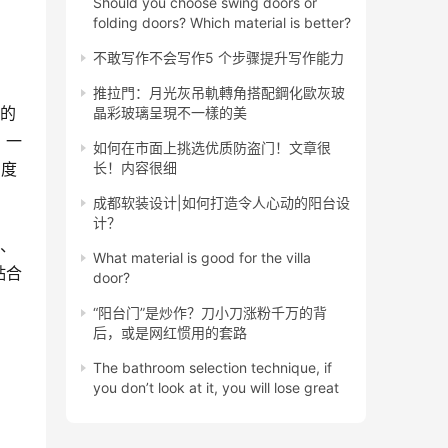
Should you choose swing doors or
folding doors? Which material is better?
不敢写作不会写作5 个步骤提升写作能力️
推拉門：月光灰吊軌轉角搭配鋼化歐灰玻
框的
晶彩玻璃呈現不一樣的美
，一
如何在市面上挑选优质防盗门！文章很
角度
长！内容很细
成都软装设计|如何打造令人心动的阳台设
计？
音、
What material is good for the villa
贴合
door?
“阳台门”是炒作？刀小刀涨粉千万的背
后，或是网红惯用的套路
The bathroom selection technique, if
you don’t look at it, you will lose great