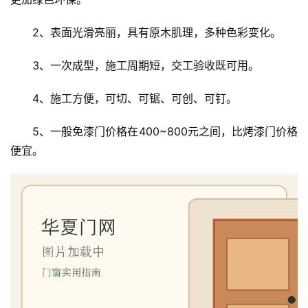
庭
2、表面光滑亮丽，具有原木肌理，多种色彩变化。
院
大
3、一次成型，施工周期短，交工验收既可用。
门
4、施工方便，可切、可锯、可创、可钉。
铸
铝
登录
注册
5、一般免漆门价格在400~800元之间，比烤漆门价格
门
便宜。
门
套
安
装
安
装
维