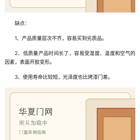
修
门
缺点：
业
资
1、产品质量层次不齐，容易买到劣质品。
讯
2、低质量产品时间长了，容易受湿度、温度和空气的
联
因素，表面开胶变形。
系
我
3、使用寿命比较短，光泽度也比烤漆门差。
们