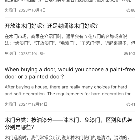
面真空吸塑加工工艺而成。门套也一样，进行PVC贴面处理。还有
免漆门
2023年10月4日
88
一种就是工厂已经进行油漆处理的成品木门也叫免漆门。 免漆门的
优点 免漆门好吗?我们来看看它具备哪些优点。 1、免漆门只是在表
开放漆木门好呢？还是封闭漆木门好呢？
面加了一层PVC膜，因此肉眼观察免漆门，可以看到原木肌理…
在木门市场，商家在介绍门时，通常会有五花八门的名称或者说
法：“烤漆门”、“开放漆门”、“免漆门”、“工艺门”等，听起来很多，但
无非就是从原料、工艺功能上来命名的。今天说的开放漆门、烤漆
免漆门
2023年10月8日
103
门，指的就是表面工艺。 目前市面上的木门，表面处理一般为烤
漆，原木门和木皮门有开放漆和封闭漆之分。那么肯定会有人在
When buying a door, would you choose a paint-free
问，是开放漆的木门好呢？还是封闭漆的木门好呢？ NO.1、烤漆…
door or a painted door?
After buying a house, there are really many choices for hard
and soft decoration. The requirements for hard decoration for
doors, in addition to matching the overall style, must be…
免漆门
2024年12月14日
41
木门分类：按油漆分——漆木门、免漆门，区别和优势
分别是哪些？
木门选购时，我们常常会听到说某种木门使用的是清油，混油的，