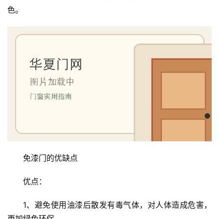
色。
首
页
入
户
门
卧
室
门
免漆门的优缺点
卫
优点：
生
间
1、避免使用油漆后散发有毒气体，对人体造成危害，
门
更加绿色环保。