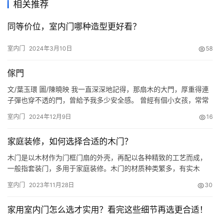
相关推荐
同等价位，室内门哪种造型更好看？
室内门
2024年3月10日
58
傢門
文/葉玉環 圖/陳曉映 我一直深深地記得，那扇木的大門，厚重得連
子彈也穿不透的門，曾給予我多少安全感。 曾經有個小女孩，常常
喜歡躺在那個石頭做成的門檻上仰望，然後欣喜地發現門檻越變越
室内门
2024年12月9日
16
短…… 我的傢門，它承載瞭一個小女孩關於門的所有念想—— 關
起，便有安全； 打開，便有世界。 越長大，進出的門越來越多，漸
家庭装修，如何选择合适的木门？
漸地，我似乎更迷戀不銹鋼門的鋥亮、防盜門的安全、電動門的…
木门是以木材作为门框门扇的外壳，再配以各种精致的工艺而成，
一般指套装门，多用于家庭装修。木门的材质种类繁多，有实木
门、复合门、模压门等。 ·实木门是用实木加工制作的装饰门，有全
室内门
2023年11月28日
30
木、半玻、全玻三种特殊形式。实木门在木纹颜色纹理上与天然木
相近，有回归自然的感觉。实木门在经过油漆工艺以后，可以产生
家用室内门怎么选才实用？看完这些细节再选更合适！
较真实的效果。 ·复合门是实木与中纤板等其他材料组合而成的实木