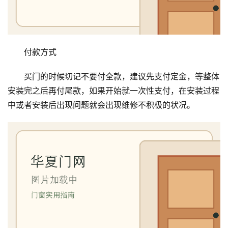
卧
室
门
付款方式
卫
生
买门的时候切记不要付全款，建议先支付定金，等整体
间
安装完之后再付尾款，如果开始就一次性支付，在安装过程
门
中或者安装后出现问题就会出现维修不积极的状况。
庭
院
大
门
铸
铝
登录
注册
门