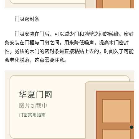
门
套
门吸密封条
安
装
门吸安装在门后，可以减少门和墙壁之间的磕碰。密封
条安装在门框与门扇之间，用来降低噪声，提高木门密封
安
性。劣质的木门的密封条是直接粘贴上去的，时间久了可能
装
会老化脱落，这点需要注意。
维
修
门
业
资
讯
联
系