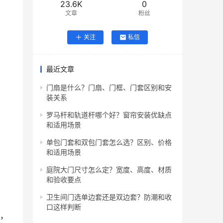
23.6K
0
文章
粉丝
关注
私信
最近文章
门扇是什么？门扇、门框、门套区别和安
装关系
罗马杆和轨道杆哪个好？窗帘安装优缺点
和适用场景
单包门套和双包门套怎么选？区别、价格
和适用场景
庭院大门尺寸怎么定？宽度、高度、材质
和验收要点
卫生间门选单边套还是双边套？防潮和收
口这样判断
感，