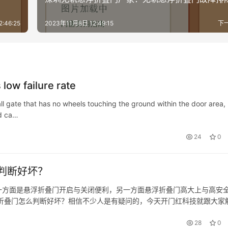
:46:25
2023年11月8日 12:49:15
下
low failure rate
ll gate that has no wheels touching the ground within the door area,
nd ca…
24
0
判断好坏？
一方面是悬浮折叠门开启与关闭便利，另一方面悬浮折叠门高大上与高安
折叠门怎么判断好坏？相信不少人是有疑问的，今天开门红科技就跟大家
、站在距离悬浮折叠门两米之外，观察悬浮折叠门的表面色泽是否纯正和纹
28
0