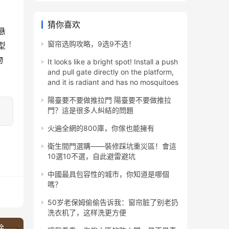
猜你喜欢
悬
窗帘选购攻略，9选9不选！
型
物
It looks like a bright spot! Install a push
and pull gate directly on the platform,
and it is radiant and has no mosquitoes
陽臺要不要做推拉門 陽臺要不要做推拉
門？這是很多人糾結的問題
火遍全網的800庫，你傢也能擁有
衛生間門選購——裝修踩坑重災區！會這
10選10不選，自此避雷避坑
中國最具包容性的城市，你知道是哪個
嗎？
50岁老保姆偷偷告诉我：窗帘脏了别老扔
洗衣机了，这样洗更方便
除