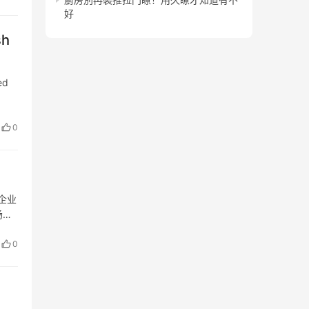
好
sh
ed
0
企业
场管
通设
0