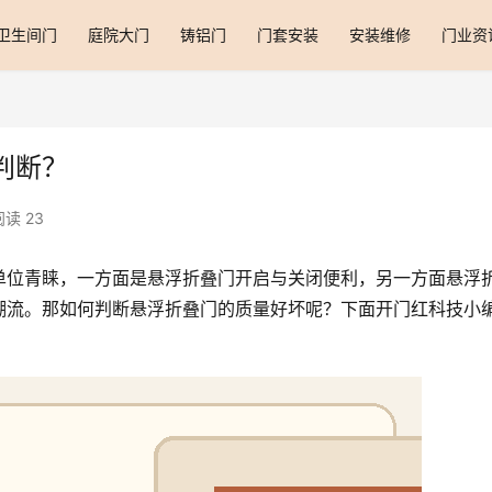
卫生间门
庭院大门
铸铝门
门套安装
安装维修
门业资
判断？
阅读 23
单位青睐，一方面是悬浮折叠门开启与关闭便利，另一方面悬浮
潮流。那如何判断悬浮折叠门的质量好坏呢？下面开门红科技小