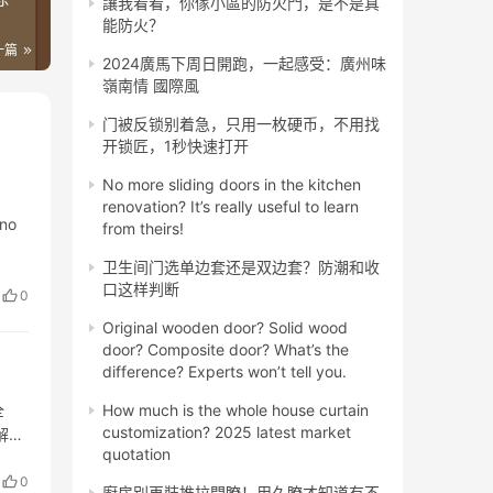
讓我看看，你傢小區的防火門，是不是真
能防火？
一篇
​2024廣馬下周日開跑，一起感受：廣州味
嶺南情 國際風
门被反锁别着急，只用一枚硬币，不用找
开锁匠，1秒快速打开
No more sliding doors in the kitchen
renovation? It’s really useful to learn
 no
from theirs!
卫生间门选单边套还是双边套？防潮和收
口这样判断
0
Original wooden door? Solid wood
door? Composite door? What’s the
difference? Experts won’t tell you.
全
How much is the whole house curtain
customization? 2025 latest market
解答
quotation
理是
0
廚房別再裝推拉門瞭！用久瞭才知道有不