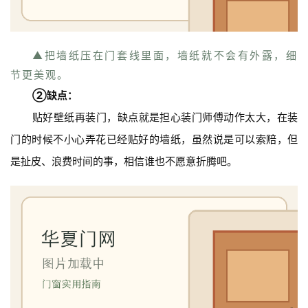
户
门
▲把墙纸压在门套线里面，墙纸就不会有外露，细
卧
节更美观。
室
②缺点：
门
贴好壁纸再装门，缺点就是担心装门师傅动作太大，在装
卫
门的时候不小心弄花已经贴好的墙纸，虽然说是可以索赔，但
生
是扯皮、浪费时间的事，相信谁也不愿意折腾吧。
间
门
庭
院
大
门