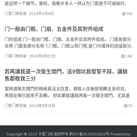
是这样一个细节。曾经，我像许多人一样认为门套是不可或缺的，
直到一年后的回顾让我对其价值和必要性有了更深的思考。 本文旨
门套门框安装
2024年3月6日
155
在分享这一过程中的发现和洞见，帮助你在装修时做出更符合个人
需求和预算的决策。 装修初期的门套观念 最初，我认为门套是装修
门一般由门框、门扇、五金件及其附件组成
中的标配，这一观念源自于传统装修标准和周围人的意见。门套被
认为能…
门的组成 门一般由门框、门扇、五金件及其附件组成。 门扇各部分
名称 门套各部分名称 1.门框。门框乂称门樘,是门与墙体的连接部分,
由上框、边框、中横框和中竖框榫接而成。亮子又称腰头窗,在门上
门套门框安装
2023年9月27日
1.8K
方,起着辅助采光和通风的作用。 由于门框周围的抹灰极易脱落,影响
卫生和美观,因此,门框与墙体接缝处应用木压条盖缝,装裝修标准较高
若再讓我選一次衛生間門，這9個坑我發誓不踩，讓銷
的建筑还可加设筒子板和贴脸板。 门套：门…
售都敬我三分
當時選衛生間門的時候真沒太註意，導致入住後發現瞭太多的坑，
再想反悔已經來不及瞭。 但如果能讓我再裝一次衛生間門，尤其是
玻璃門的話，下面這9個坑我發誓不會再踩，銷售看見或許都會敬我
门套门框安装
2024年8月18日
31
三分！話不多說，一起來看看吧~ 一、油砂玻璃朝向 油砂玻璃門要
想出效果，建議最好是油砂那一面朝外，玻璃那一面朝內，畢竟平
日裡更多是由外望向內，且水氣更好清理一些，這個小細節千萬要
記清…
Copyright © 2023 华夏门网 版权所有
黔ICP备2023002209号
Powered by