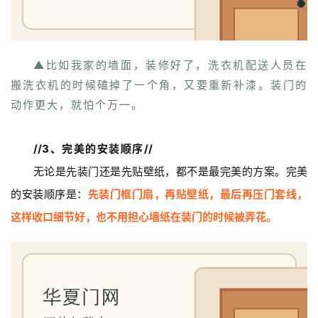
铸
铝
登录
注册
门
▲比如我家的墙面，装修好了，洗衣机配送人员在
门
搬洗衣机的时候磕掉了一个角，又要重新补漆。装门的
套
动作更大，就怕个万一。
安
装
//
3、完美的安装顺序
//
安
无论是先装门还是先贴壁纸，都不是最完美的方案。完美
装
的安装顺序是：
先装门框门扇，再贴壁纸，最后再压门套线，
维
修
这样收口细节好，也不用担心墙纸在装门的时候被弄花。
门
业
资
讯