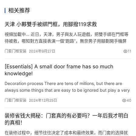
相关推荐
天津 小夥雙手被綁門框，用腳撥119求救
視頻加載中… 近日，天津，男子與友人玩遊戲，把雙手綁在門框等
待被救，哪知對方直接表演一個“跑路”，無奈男子用腳劃開手機屏
幕，撥通瞭119尷尬求助。消防救援人員趕赴，破門而入解開束縛順
门套门框安装
2024年9月27日
11
利救人，倒是男子還在“控訴”好友不靠譜。 來源：中國消防
[Essentials] A small door frame has so much
knowledge!
Decoration process There are tens of millions, but there are
always some things that are easy to be ignored but play a very
important role, such as threshold stones, window sill st…
门套门框安装
2024年12月25日
40
装修省钱大揭秘：门套真的有必要吗？一年后我才明白
的真相！
在装修过程中，细节往往决定了成本和最终效果，而门套的选择就