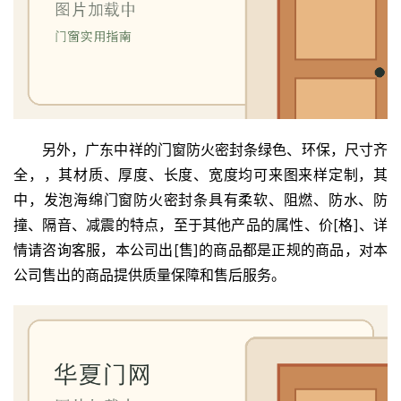
卫
生
间
门
庭
另外，广东中祥的门窗防火密封条绿色、环保，尺寸齐
院
全，，其材质、厚度、长度、宽度均可来图来样定制，其
大
门
中，发泡海绵门窗防火密封条具有柔软、阻燃、防水、防
撞、隔音、减震的特点，至于其他产品的属性、价[格]、详
铸
情请咨询客服，本公司出[售]的商品都是正规的商品，对本
铝
登录
注册
公司售出的商品提供质量保障和售后服务。
门
门
套
安