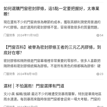
由上端的丙綸絲及聚丙烯膠片合成的條狀物（絨毛），和下端的聚
如何選購門窗密封膠條，這5點一定要把握好，太專業
丙烯材料所制的底座，「兩相組合」而成。 其發揮作用原理和膠…
瞭！
現在還有不少的門窗商傢為瞭節約成本，獲取高額利潤使用普通的
PVC膠條。由於選用的密封膠條不當，容易導致很多的質量問題，
比如：密封膠條使用不久，變硬變脆，失去瞭彈性和密封功能；膠
门窗封条
2024年11月18日
54
條安裝後，短時間內收縮脫落，導致返工；受太陽光照射或受熱
後，密封膠條發粘，附著在窗體和玻璃上，有時還會出現“滲油”現
【門窗百科】被譽為密封膠條王者的三元乙丙膠條，到
象，污染瞭門窗，影響瞭門窗的密封功能和美觀；或因結構原因造
底好在哪？
成密封膠條…
密封膠條和隔熱條是門窗幕墻裡非常重要的零部件，很多人喜歡把
隔熱條和密封膠條統稱為膠條。不是所有黑色的條都稱為膠條！硬
的稱為隔熱條，軟的才是密封膠條。 密封膠條是裝在玻璃與壓條、
门窗封条
2024年8月18日
23
玻璃與框扇、框與扇、扇與扇之間等結合部位，用來防水、防塵、
防漏氣，減輕震動的具有彈性的帶狀或棒狀材料。 隔熱條是穿條隔
選材 | 不怕漏雨！門窗選擇有門道
熱型材的核心構件，它即是鋁型材中熱量傳遞路徑上的“斷橋”,減少
熱量…
文/小美 編輯/施穎 最近不少的確遭受到暴雨襲擊，特別是華南地區
雨水連連。每到暴雨來臨時傢居門窗都會迎來一場大考驗，門窗的
密閉性、防水性和牢固性成為大傢最關註的點。因此在門窗選購和