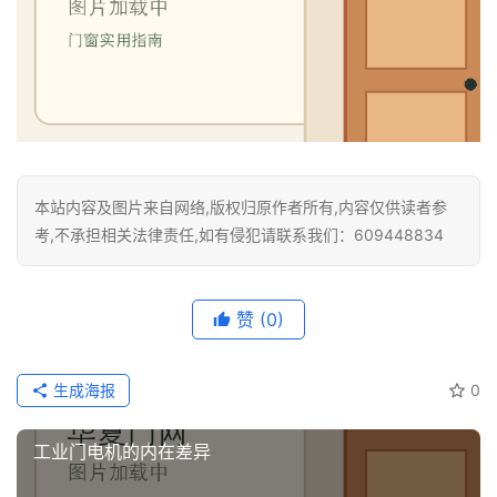
装
安
装
维
修
门
本站内容及图片来自网络,版权归原作者所有,内容仅供读者参
业
考,不承担相关法律责任,如有侵犯请联系我们：609448834
资
讯
赞
(0)
联
系
生成海报
0
我
们
工业门电机的内在差异