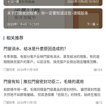
上一篇
2023年11月4日 15:19:11
关于门窗密封胶条，你一定要知道这些-澳顺胶条
2023年11月4日 15:22:17
下一篇
相关推荐
門窗淌水、結冰是什麼原因造成的？
冬季來臨、有部分客戶反映門窗有淌水、甚至結冰的現象，有的是
剛剛換完窗戶的客戶，以前沒有、換完窗戶反倒出現這種情況瞭，
問這種現象是什麼原因造成的？ 下面為大傢分析一下出現窗戶淌水
门窗封条
2024年11月18日
104
這種情況的原因： 出現這種情況，首先要檢查一下水珠是在玻璃夾
層內、還是在室內側玻璃表面，如果是在玻璃夾層一側，用手觸摸
門窗有知 | 推拉門窗密封功臣二，毛條的選用
不到，可以斷定就是門窗玻璃質量問題，是因為中空玻璃封閉不嚴
或由於長…
和膠條作用一樣，毛條同樣是門窗產品的密封材料。 雖然密封性能
天然地不如膠條優越。 但其憑借著「低阻力」的特性，始終在推拉
門、窗、紗窗上扮演著不可或缺的角色。 01 門窗產品裡，毛條的作
门窗封条
2024年11月1日
72
用密封毛條最常見出現在各種推拉門、窗，以及隱形紗窗上。 它是