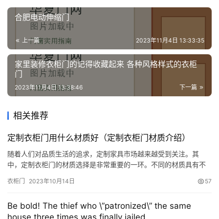
合肥电动伸缩门
上一篇
2023年11月4日 13:33:35
家里装修衣柜门的记得收藏起来 各种风格样式的衣柜
门
2023年11月4日 13:38:46
下一篇
相关推荐
定制衣柜门用什么材质好（定制衣柜门材质介绍）
随着人们对品质生活的追求，定制家具市场越来越受到关注。其
中，定制衣柜门的材质选择是非常重要的一环。不同的材质具有不
同的特点，下面我们就来详细探讨一下，定制衣柜门用什么材质
衣柜门
2023年10月14日
57
好。 实木门 实木门是定制衣柜门中最常见的材质之一。实木门使用
天然木材制作而成，具有天然的木质纹理和色彩。实木门的优点在
Be bold! The thief who \”patronized\” the same
于美观大方、环保性好、耐用性强。但是，实木门的缺点也很明
house three times was finally jailed
显，价格较高，…