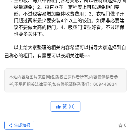
生态板、马六甲做柜门容易变形，所以在材质选择方面
门
尽量避免；2、拉直器在一定程度上可以避免柜门变
业
形，不过也容易增加整体收费费用；3、衣柜门做平开
资
门超过两米最少要安装4个以上的铰链。如果非必要建
讯
议不要做太高的柜门；4、吸塑门造型好看，不过环保
也要多关注下。
联
系
以上给大家整理的相关内容希望可以指导大家选择到自
我
己称心的柜门，有需要可以长期关注哦~~
们
本站内容及图片来自网络,版权归原作者所有,内容仅供读者参
考,不承担相关法律责任,如有侵犯请联系我们：609448834
赞
(0)
生成海报
0