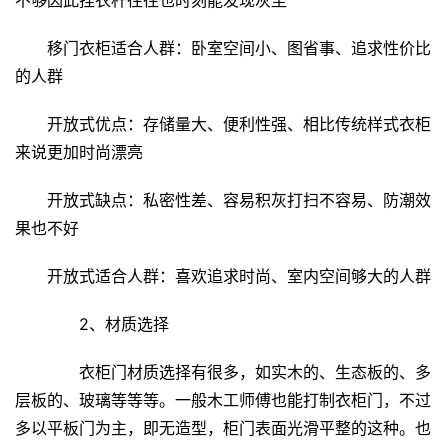
不够因此挂衣杆往往也时刻能发现灰尘
首
页
移门衣柜适合人群：卧室空间小、图省事、追求性价比
的人群
入
户
开放式优点：存储量大、便利性强、相比传统样式衣柜
门
来说更加时尚漂亮
卧
开放式缺点：私密性差、容易积灰打扫不容易、防潮效
室
果也不好
门
开放式适合人群：喜欢追求时尚、室内空间够大的人群
卫
生
　　2、材质选择
间
门
　　衣柜门材质选择有很多，如实木的、生态板的、多
层板的、玻璃等等等。一般木工师傅也能打制衣柜门，不过
庭
多以平板门为主，即无造型，柜门表面光滑平整的这种。也
院