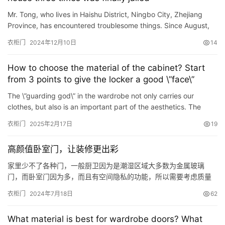
Mr. Tong, who lives in Haishu District, Ningbo City, Zhejiang
Province, has encountered troublesome things. Since August,
his house has been broken into twice. Later, he installed …
衣柜门
2024年12月10日
14
How to choose the material of the cabinet? Start
from 3 points to give the locker a good \”face\”
The \”guarding god\” in the wardrobe not only carries our
clothes, but also is an important part of the aesthetics. The
material selection of the cabinet is directly re…
衣柜门
2025年2月17日
19
高颜值卧室门，让装修更出彩
家里少不了各种门，一般厨卫因为是潮湿区域大多数为金属玻璃
门，而卧室门因为多，而且有空间隐私的功能，所以需要考虑质量
以及高颜值，同时作为一种装饰存在，满足家里的仪式感存在。 .1
衣柜门
2024年7月18日
62
平板室内门 真正的弱化了存在感，作为家里装饰的点缀，同时又具
备了功能 暖白色平板室内门，搭配镀铬门锁，极简舒适，门套与踢
What material is best for wardrobe doors? What
脚线同时采用4公分极窄，特别是刚需户型，可以让木门更显轻巧，