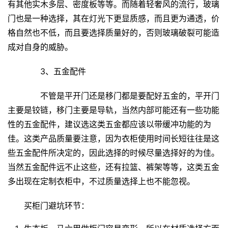
有其他实木多层、密度板等等。而随着轻奢风的流行，玻璃
大
门也是一种选择，其在灯光下更显质感，而且更为通透，价
门
格自然也不低，而且要选择质量好的，否则玻璃破裂可能造
成对自身的威胁。
铸
铝
登录
注册
　　3、五金配件
门
　　不管是平开门还是移门都是要配好五金的，平开门
门
主要是铰链，移门主要是导轨，当然内部可能还有一些功能
套
性的五金配件，建议选这类五金都应该以带缓冲功能的为
安
佳。这类产品质量要注意，因为衣柜使用时间长短往往是这
装
些五金配件所决定的，因此选择的时候尽量选择好的为佳。
当然五金配件远不止这些，还有拉篮、裤架等等，这类五金
安
装
多出现在定制衣柜中，不过质量选择上也不能忽视。
维
修
买柜门避坑环节：