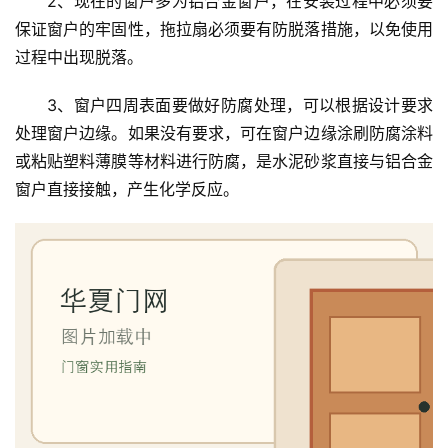
2、现在的窗户多为铝合金窗户，在安装过程中必须要
室
保证窗户的牢固性，拖拉扇必须要有防脱落措施，以免使用
门
过程中出现脱落。
卫
3、窗户四周表面要做好防腐处理，可以根据设计要求
生
处理窗户边缘。如果没有要求，可在窗户边缘涂刷防腐涂料
间
或粘贴塑料薄膜等材料进行防腐，是水泥砂浆直接与铝合金
门
窗户直接接触，产生化学反应。
庭
院
大
门
铸
铝
登录
注册
门