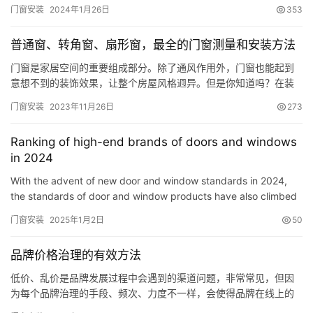
属于美国\”学习金字塔”模型里被动学习。被动学习的效果并不好，
门窗安装
2024年1月26日
353
只有进入“主动学习”层面，主动输出，分享或教别人自己学过的东
西，这样的学习效果才是最好的。研究证明，如果你只是听课或者
普通窗、转角窗、扇形窗，最全的门窗测量和安装方法
阅读，两周之后你能记住的知识不会超过10%，但是如果…
门窗是家居空间的重要组成部分。除了通风作用外，门窗也能起到
意想不到的装饰效果，让整个房屋风格迥异。但是你知道吗？在装
修过程中，门窗的安装好坏将直接影响着日后家居生活的安全与舒
门窗安装
2023年11月26日
273
适度。现在，就让我们一起来看看系统门窗的专业施工方法和安装
标准吧！ ▷门窗洞口测量 门窗洞口尺寸的测量为门窗的设计制作提
Ranking of high-end brands of doors and windows
供基础数据，最终关系到门窗安装效果与质量保证。按洞口类型，
in 2024
门窗洞口…
With the advent of new door and window standards in 2024,
the standards of door and window products have also climbed
to a new height. According to some word-of-mouth analysis on
门窗安装
2025年1月2日
50
t…
品牌价格治理的有效方法
低价、乱价是品牌发展过程中会遇到的渠道问题，非常常见，但因
为每个品牌治理的手段、频次、力度不一样，会使得品牌在线上的
低价链接量的不同，低价不仅影响品牌本身，还会影响经销商的合