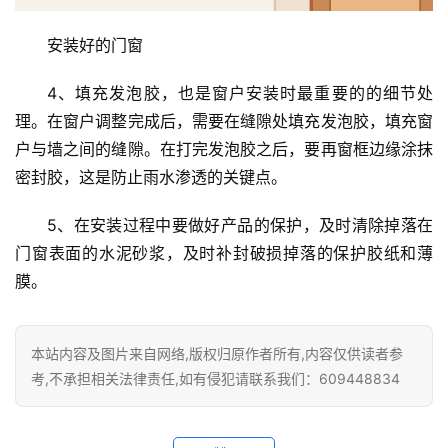
门
套
安装好的门窗
安
装
4、填充发泡胶，也是窗户安装时最重要的的细节处
理。在窗户调整完成后，需要在缝隙处填充发泡胶，填充窗
安
户与墙之间的缝隙。在打完发泡胶之后，要再窗框边缘涂抹
装
密封胶，这是防止雨水渗透的关键点。
维
修
5、在安装过程中要做好产品的保护，及时清除掉落在
门窗表面的水泥砂浆，及时补封破损掉落的保护胶纸和薄
门
膜。
业
资
讯
本站内容及图片来自网络,版权归原作者所有,内容仅供读者参
考,不承担相关法律责任,如有侵犯请联系我们：609448834
联
系
我