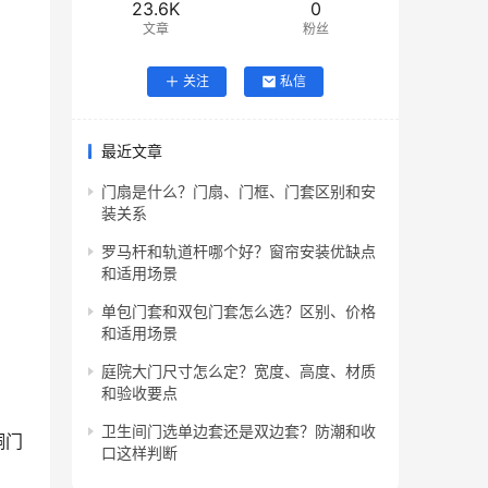
23.6K
0
文章
粉丝
关注
私信
最近文章
门扇是什么？门扇、门框、门套区别和安
装关系
罗马杆和轨道杆哪个好？窗帘安装优缺点
和适用场景
单包门套和双包门套怎么选？区别、价格
和适用场景
庭院大门尺寸怎么定？宽度、高度、材质
和验收要点
卫生间门选单边套还是双边套？防潮和收
铜门
口这样判断