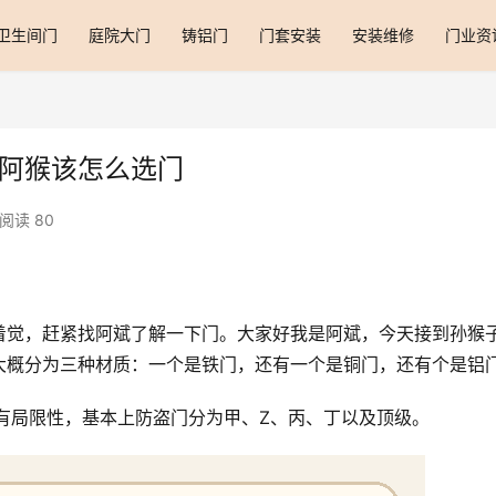
卫生间门
庭院大门
铸铝门
门套安装
安装维修
门业资
找阿猴该怎么选门
阅读 80
着觉，赶紧找阿斌了解一下门。大家好我是阿斌，今天接到孙猴
大概分为三种材质：一个是铁门，还有一个是铜门，还有个是铝
有局限性，基本上防盗门分为甲、Z、丙、丁以及顶级。