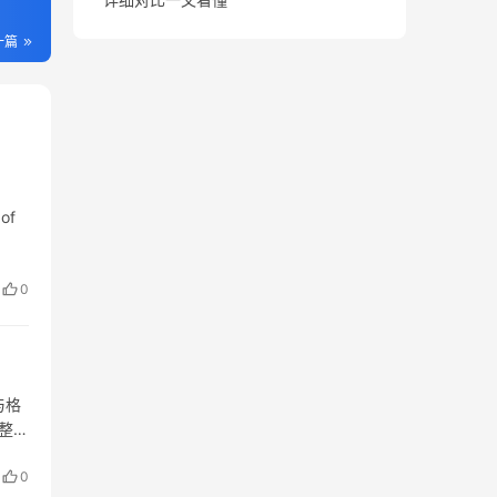
一篇
 of
0
与格
整体
式
0