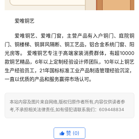
庭
院
大
爱唯铜艺
门
爱唯铜艺、爱唯门窗，主营产品有入户铜门、庭院铜
铸
门、铜楼梯、铜屏风隔断、铜工艺品，铝合金系统门窗、阳
铝
登录
注册
光房等。 爱唯铜艺专注于高端家装消费群体，有超10000
门
款铜艺精品，6年以上定制经验设计师团队，10年以上铜艺
生产经验员工，21年国标标准工业产品制造管理经验沉淀，
门
一直以优质的产品和服务赢得市场认可。
套
安
装
本站内容及图片来自网络,版权归原作者所有,内容仅供读者参
考,不承担相关法律责任,如有侵犯请联系我们：609448834
安
装
维
赞
(0)
修