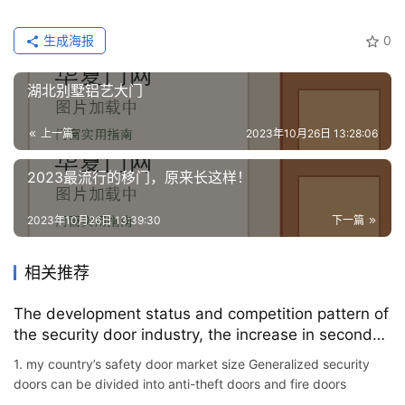
门
生成海报
0
业
资
湖北别墅铝艺大门
讯
上一篇
2023年10月26日 13:28:06
联
系
2023最流行的移门，原来长这样！
我
们
2023年10月26日 13:39:30
下一篇
相关推荐
The development status and competition pattern of
the security door industry, the increase in second-
hand housing transactions has changed the
1. my country’s safety door market size Generalized security
industry demand structure
doors can be divided into anti-theft doors and fire doors
according to their functions. According to their materials, t…