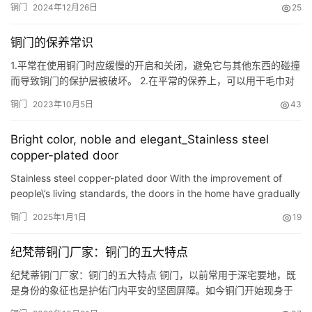
铜门
2024年12月26日
25
铜门的保养常识
1.平常在使用铜门时应缓慢的开启和关闭，避免它与其他东西的碰撞
而导致铜门的保护层被破坏。 2.在平常的保养上，可以用干毛巾对
它进行清洁。注意：切勿使用含有破坏油漆保护层的化学成分的洗
铜门
2023年10月5日
43
涤剂来清洁。 3.日常保养时一般也要防止氧化物和微生物对铜门的
侵害，由于空气中含有大量的灰尘和酸性气体，因而在较潮湿的环
Bright color, noble and elegant_Stainless steel
境中时对铜会产生腐蚀作用，因此我们在平时清洁干燥时可在铜门…
copper-plated door
Stainless steel copper-plated door With the improvement of
people\’s living standards, the doors in the home have gradually
changed from wooden doors to stainless steel doors…
铜门
2025年1月1日
19
纪梵蒂铜门厂家：铜门的五大特点
纪梵蒂铜门厂家：铜门的五大特点 铜门，以前常用于深宅要地，既
是身份的象征也是护佑门内平安的坚固屏障。如今铜门开始现身于
家居被广泛应用在全国范围包括台湾、香港、澳门、直至东南亚引