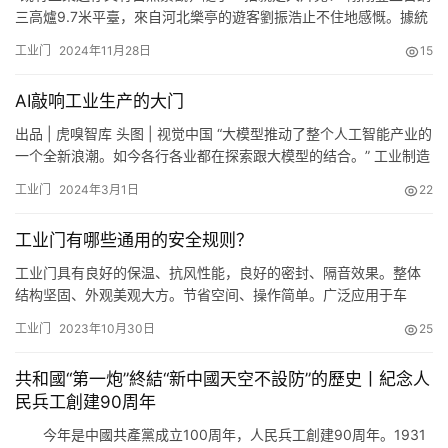
我
三高爐9.7米平臺，來自河北樂亭的遊客劉振浩止不住地感慨。據統
们
計，截至10月7日，5萬餘名遊客長假期間提前預約並遊覽瞭首鋼
工业门
2024年11月28日
15
園。 從小西門進入，首鋼極限公園的引導路標最先吸引人們的目
光。路過筒倉改建而成的冬奧組委會辦公場所，穿過花草環繞的林
AI敲响工业生产的大门
蔭路，再來到秀池和三高爐，遊客們舉著手機走一路拍一路，歡聲
笑…
出品 | 虎嗅智库 头图 | 视觉中国 “大模型推动了整个人工智能产业的
一个全新浪潮。如今各行各业都在探索跟大模型的结合。” 工业制造
领域也是如此。 AI已在工业生产领域实现应用。一家德国企业的深
工业门
2024年3月1日
22
圳分公司的激光焊接设备就开始利用AI技术进行一些高端设备制
造。 比如针对电机中的铜线激光焊接问题，该公司的一位负责人就
工业门有哪些通用的安全规则？
表示，“我们主要用机器视觉去判断，一些间距过大…
工业门具有良好的保温、抗风性能，良好的密封、隔音效果。整体
结构坚固、外观美观大方。节省空间、操作简单。广泛应用于车
间、仓库、厂房大门等多种地方。那么工业门在使用的过程中有没
工业门
2023年10月30日
25
有哪些需要特别注意的地方呢？下面就和无锡华夏门网来一起了解
一下工业门的一些通用的安全规则吧！ 1.遵循安全细则 强烈要求遵
共和國“第一炮”終結“新中國天空不設防”的歷史丨紀念人
循这些为人生安全考虑的细则，要按说明正确地使用工业门，不正
民兵工創建90周年
确地使用…
今年是中國共產黨成立100周年，人民兵工創建90周年。1931