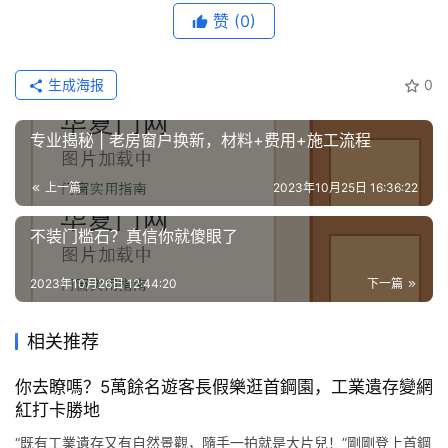
赞
(0)
门
套
安
生成海报
0
装
专业揭秘 | 老房窗户换新，材料+费用+施工流程
安
装
上一篇
2023年10月25日 16:36:22
维
修
不装门槛石？真信你就傻眼了
2023年10月26日 12:44:20
下一篇
门
业
资
相关推荐
讯
你去瞭嗎？5萬餘名遊客長假樂逛首鋼園，工業遺存變網
紅打卡勝地
联
系
“既有工業遺存又有自然景觀，隨手一拍就是大片兒！”剛剛登上首鋼