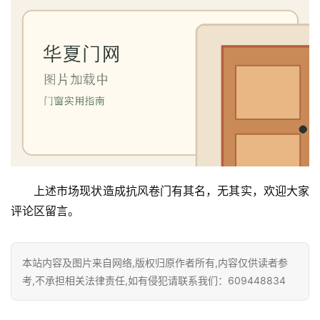
卧
室
门
卫
生
间
门
庭
上述市场现状造成抗风卷门有其名，无其实，欢迎大家
院
评论区留言。
大
门
本站内容及图片来自网络,版权归原作者所有,内容仅供读者参
铸
考,不承担相关法律责任,如有侵犯请联系我们：609448834
铝
登录
注册
门