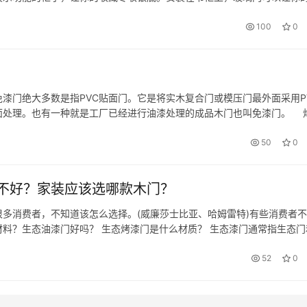
门可以将你的收藏品、酒瓶等完美展示出来，增加家具的品味。 ·其次，
100
0
漆门绝大多数是指PVC贴面门。它是将实木复合门或模压门最外面采用P
面处理。也有一种就是工厂已经进行油漆处理的成品木门也叫免漆门。 
，加工周期长，价格相对也较高。高档的PU烤漆门的类型上分钢琴烤漆和
50
0
不好？家装应该选哪款木门？
多消费者，不知道该怎么选择。(威廉莎士比亚、哈姆雷特)有些消费者
料？生态油漆门好吗？ 生态烤漆门是什么材质？ 生态漆门通常指生态门
体现在铝木门上，其门扇和门边使用铝、镁、钛材料，门芯使用铝蜂窝或
52
0