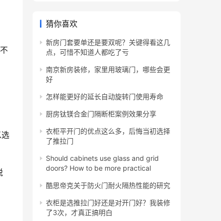
猜你喜欢
新房门套要单还是要双呢？关键得看这几
是不
点，可惜不知道人都吃了亏
。
南京新房装修，家里用玻璃门，哪些会更
好
怎样能更好的延长自动旋转门使用寿命
厨房钛镁合金门隔断柜案例效果分享
衣柜平开门的优点这么多，后悔当初选择
以选
了推拉门
Should cabinets use glass and grid
doors? How to be more practical
脱
酷思帝克关于防火门耐火隔热性能的研究
衣柜是选推拉门好还是对开门好？我装修
了3次，才真正搞明白