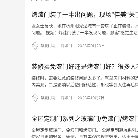
烤漆门装了一半出问题，现场“佳美”关
张女士反映，她在杭州阳光逸城有一套房子正在装修，
问题。 视频：烤漆门装了一半发现问题，顾客“感觉生活
一个平面上是吧？）哎，这种估计他还没调过，这种还
进的。…
华夏门网
烤漆门
2023年9月23日
装修买免漆门好还是烤漆门好？很多人
装修时，需要注意的装修问题太多了。就拿房门材料的
内美观，二是影响以后使用舒适性，那也等到入住再后
呢？听专家一说完，后悔我家选错了！ 专家说，烤漆门
高，色泽也更…
华夏门网
烤漆门
2023年10月7日
全屋定制门系列之玻璃门/免漆门/烤漆
全屋定制玻璃门、免漆门和烤漆门。 全屋定制避坑系列
使家具更加轻盈、通透，具有美观的视觉效果。适用于