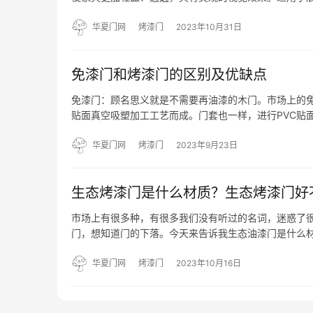
书一览无遗，同时避免灰尘积累。安装在展示柜上，玻璃
来说…
华夏门网
烤漆门
2023年10月31日
免漆门和烤漆门的区别及优缺点
免漆门：顾名思义就是不需要再油漆的木门。市场上的免
贴面真空吸塑加工工艺而成。门套也一样，进行PVC贴
门：即喷漆后进烘房加温干燥工艺的油漆门，工艺复杂
（…
华夏门网
烤漆门
2023年9月23日
生态烤漆门是什么材质？生态烤漆门好
市场上有很多种，有很多我们没有听过的名词，迷惑了很
门，想知道门的下落。今天来告诉我生态油漆门是什么材
漆门两种。生态门由可回收材料制成，国内生态门主要
软木。…
华夏门网
烤漆门
2023年10月16日