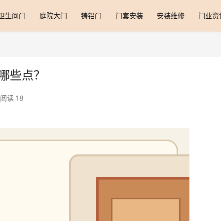
卫生间门
庭院大门
铸铝门
门套安装
安装维修
门业资
哪些点？
阅读 18