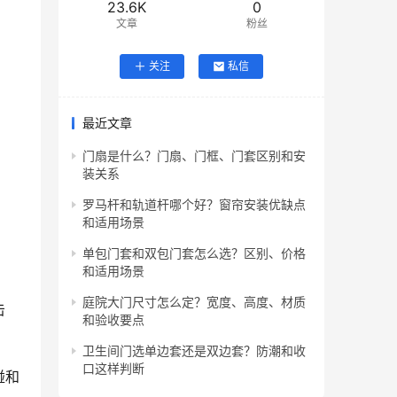
23.6K
0
文章
粉丝
关注
私信
最近文章
门扇是什么？门扇、门框、门套区别和安
装关系
罗马杆和轨道杆哪个好？窗帘安装优缺点
和适用场景
单包门套和双包门套怎么选？区别、价格
和适用场景
庭院大门尺寸怎么定？宽度、高度、材质
击
和验收要点
卫生间门选单边套还是双边套？防潮和收
口这样判断
碰和