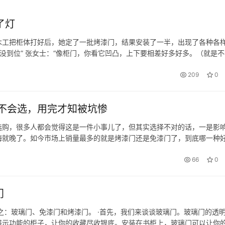
了灯
木工把柜体打好后，她定了一批烤漆门，结果安装了一半，出现了各种各
没到位” 张女士：“像柜门，你看它凹凸，上下要相差好多好多。（就是不
不是什么大的问题，最主要的大的问题是这里的尺寸问题，你看这里手都
209
0
不会选，用完才知被坑惨
选购，很多人都会觉得这是一件小事儿了，但其实选择不对的话，一是影
悔就晚了。如今市场上销量最多的就是烤漆门还是免漆门了，到底哪一种
是喷漆后经过加温干燥工艺处理的油漆门板，因为表面覆盖油漆，所以光
66
0
门
之：玻璃门、免漆门和烤漆门。 ·首先，我们来谈谈玻璃门。玻璃门的透
展示功能的柜子，让你的收藏尽收银底。安装在书柜上，玻璃门可以让你