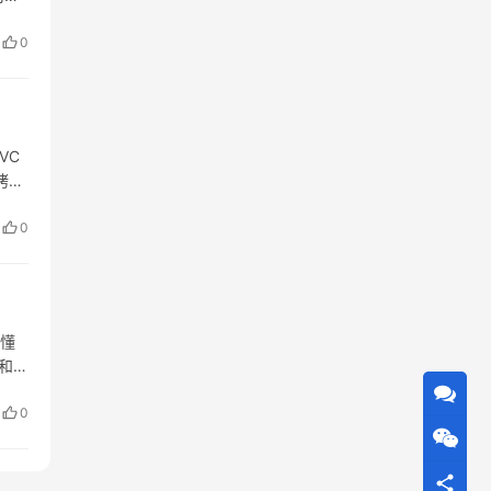
我们
0
VC
烤漆
金属
0
不懂
和油
西德
0