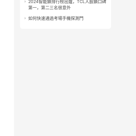
2024智能鎖排行榜出爐，TCL人臉鎖口碑
第一，第二三名很意外
如何快速通過考場手機探測門