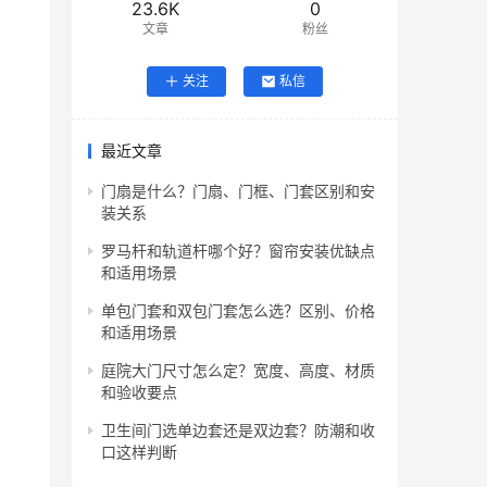
23.6K
0
文章
粉丝
关注
私信
最近文章
门扇是什么？门扇、门框、门套区别和安
装关系
罗马杆和轨道杆哪个好？窗帘安装优缺点
和适用场景
单包门套和双包门套怎么选？区别、价格
和适用场景
庭院大门尺寸怎么定？宽度、高度、材质
和验收要点
卫生间门选单边套还是双边套？防潮和收
口这样判断