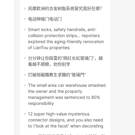
风靡欧洲的合金树脂系统窗究竟好在哪？
电动伸缩门电动门
Smart locks, safety handrails, anti-
collision protection strips… reporters
explored the aging-friendly renovation
of LianTou properties
分分钟让你踩雷的“网红长虹玻璃门”，越
看越不顺眼，劝你别学
打破阻礙職教生求職的“玻璃門”
The small area car warehouse smashed
the owner and the property
management was sentenced to 80%
responsibility
12 super high-value mysterious
connector designs, and you also need
to \”look at the face\” when decorating