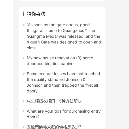
猜你喜欢
“As soon as the gate opens, good
things will come to Guangzhou.” The
Guangma Medal was released, and the
Xiguan Gate was designed to open and
close.
My new house renovation (3) home
door combination cabinet
Some contact lenses have not reached
the quality standard Johnson &
Johnson and then trapped the \”recall
door\”
床头柜挡衣柜门，5种办法解决
What are your tips for purchasing entry
doors?
安檢門價格大概的價格是多少？