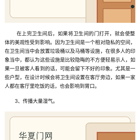
卧
室
门
 在上完卫生间后，如果将卫生间的门打开，就会使整
体的美观性受到影响。因为卫生间是一个相对隐私的空间，
卫
在卫生间当中会放置垃圾桶以及马桶等设施，在很多人的印
生
象当中，都认为这些设施是比较隐晦的不方便轻易示人，如
间
果一旦被客人看到的话，可能会留下不好的印象。尤其是一
门
些户型，在设计时候会将卫生间设置在客厅旁边，如果一家
人都在客厅里吃饭的话，也会影响到胃口。
庭
院
3、传播大量湿气。
大
门
铸
铝
登录
注册