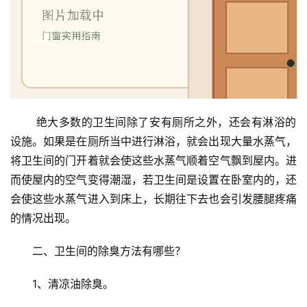
门
门
套
安
装
 绝大多数的卫生间除了安有厕所之外，还会有淋浴的
安
设施。如果是在厕所当中进行淋浴，就会出现大量水蒸气，
装
维
将卫生间的门开着就会使这些水蒸气顺着空气飘到屋内。进
修
而使屋内的空气变得潮湿，若卫生间是设置在卧室内的，还
会使这些水蒸气进入到床上，长期往下去也会引发腰腿疼痛
门
的情况出现。
业
资
二、卫生间的除臭方法有哪些？
讯
1、清凉油除臭。
联