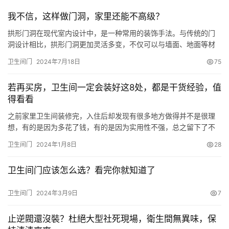
我不信，这样做门洞，家里还能不高级？
拱形门洞在现代室内设计中，是一种常用的装饰手法。与传统的门
洞设计相比，拱形门洞更加灵活多变，不仅可以与墙面、地面等材
质相结合，还能根据造型营造出不同的空间氛围。当然，想要做好
卫生间门
2024年7月18日
75
拱形门洞也并不是一件容易的事情，如果不注意这些细节处理，不
仅会破坏原本的家居风格，还会影响整个室内空间的美观。 拱形门
若再买房，卫生间一定会装好这8处，都是干货经验，值
的适用场景 1）客厅与餐厅之间：打破封闭的空间格局，增加通透
得看看
感。 2…
之前家里卫生间装修完，入住后却发现有很多地方做得并不是很理
想，有的是因为多花了钱，有的是因为实用性不强，总之留下了不
少遗憾。 所以，我今天也总结了一些卫生间装修的干货经验，如果
卫生间门
2024年1月8日
28
再装修的话，这些地方我肯定不会再做错。 话不多说，一起来看看
~ 一、不装整套的浴室门 如果卫生间能重新装的话，我应该不会再
卫生间门应该怎么选？看完你就知道了
做整套的浴室门，不仅价格比较贵，同时也切割了空间，让本就不
大的…
卫生间门
2024年3月9日
7
止逆閥還沒裝？杜絕大型社死現場，衛生間無異味，保