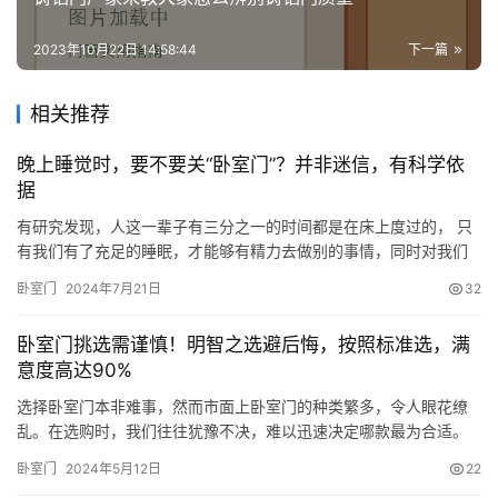
2023年10月22日 14:58:44
下一篇
相关推荐
晚上睡觉时，要不要关“卧室门”？并非迷信，有科学依
据
有研究发现，人这一辈子有三分之一的时间都是在床上度过的， 只
有我们有了充足的睡眠，才能够有精力去做别的事情，同时对我们
的身体也有好处！ 而卧室就是承载我们睡眠、休息的主要场所，可
卧室门
2024年7月21日
32
是，关于在卧室睡觉时有很多讲究的，比如，晚上睡觉时，要不要
关“卧室门”？并非迷信，有科学依据，下面，我们来看看。 晚上睡
卧室门挑选需谨慎！明智之选避后悔，按照标准选，满
觉时，要不要关“卧室门”？在夜深人静的时刻，我们踏入卧室，是
意度高达90%
否…
选择卧室门本非难事，然而市面上卧室门的种类繁多，令人眼花缭
乱。在选购时，我们往往犹豫不决，难以迅速决定哪款最为合适。
在选择卧室门时，主要应考量以下几个标准： 首先，环保性至关重
卧室门
2024年5月12日
22
要，这意味着所选门的甲醛含量必须低，确保居住环境的健康与安