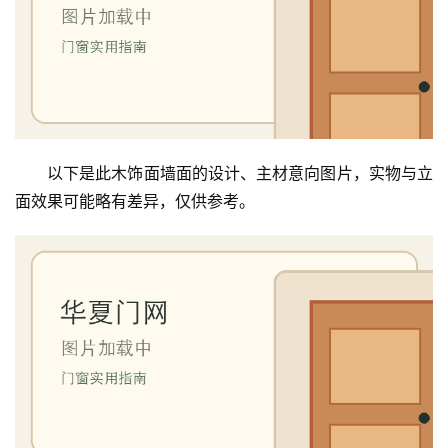
门
铸
铝
登录
注册
门
门
以下是此木饰面墙面的设计、主材意向图片，实物与立
套
面效果可能略有差异，仅供参考。
安
装
安
装
维
修
门
业