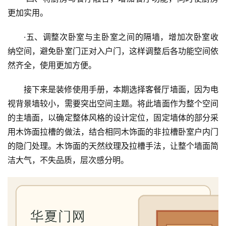
更加实用。
入
户
·五、调整次卧室与主卧室之间的隔墙，增加次卧室收
门
纳空间，避免卧室门正对入户门，这样调整后各功能空间依
然齐全，使用更加方便。
卧
室
接下来是装修使用手册，本期选择客餐厅墙面，因为电
门
视背景墙较小，需要突出空间主题。将此墙面作为整个空间
的主墙面，以确定整体风格的设计定位，固定墙体的部分采
卫
用木饰面拉槽的做法，结合相同木饰面的非拉槽卧室户内门
生
的隐门处理。木饰面的天然纹理及拉槽手法，让整个墙面简
间
洁大气，不失品质，层次感分明。
门
庭
院
大