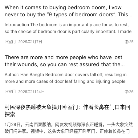
全。 其次，隔音性也是不可忽视的因素。卧室作为休息的场所，既
When it comes to buying bedroom doors, I vow
需要避免打扰他人，也需要确保自己不被外界噪音所干扰。门的隔
never to buy the “9 types of bedroom doors”. This
音性能…
is not pretentious, but a lesson.
Introduction The bedroom is an important place for us to rest,
so the choice of bedroom door is particularly important. I made
some mistakes when purchasing bedroom doors and bough…
卧室门
2025年1月7日
25
There are more and more people who have lost
their wounds, so you can rest assured that the
installation is recommended. It is recommended
Author: Han Bangfa Bedroom door covers fall off, resulting in
that the eight worst bedroom doors in the entire
more and more cases of door leaf falling and injuring people.
network are recommended.
Don’t always think that how can a bedroom door in normal…
卧室门
2025年1月24日
26
村民深夜熟睡被大象撞开卧室门：伸着长鼻在门口来回
探索
1月28日，云南西双版纳。网友发视频称深夜正睡觉，一头大象突然
破门闯进家。视频中，这头大象已经撞开卧室门，正伸着长鼻在门
口来回探索，此时院子里已经一片狼藉。 来源：后浪视频