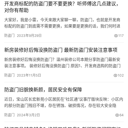
开发商标配的防盗门要不要更换？听师傅这几点建议，
南向戶型的通風防盜門有什麼優點，而南北通透戶型又有什麼不需
对你有帮助
要…
大家好，我是小雷，今天来跟大家聊一聊，防盗门，也就是开发商
标配的防盗门到底需不需要更换，如果要是更换的话，我们何时进
行一个更换，今天就这些问题来给大家做一个解答，听到防盗门的
防盗门
2023年9月29日
117
名称顾名思义，它的主要功能用于防盗，但是随着社会发展的进
步，现在很多朋友都用无现金支付了，也就是家里边并没有太多的
新房装修好后悔没换防盗门 最新防盗门安装注意事项
现金，所以现在被盗的风险真的是非常非常低，我估计再过两年可
能小偷就已经成…
新房装修好后悔没换防盗门？温州装修公司本期分享防盗门最新安
装注意事项。 装修好后悔没换防盗门 原因1、开发商选购的防盗门
往往都是批量化的购买，产品质量没有保障，而且所选用的门锁等
防盗门
2023年11月5日
102
级比较低，给我们的家居空间安全带来一定影响。 原因2.同时装修
过程中，装修工序比较脏乱，施工不注意，很容易造成防盗门产品
防盗门旧貌换新颜，居民安全有保障
损伤，由于开发商购买的防盗门往往没有保护膜，给清理带来不
便。 …
近日，宝山区长宏新苑小区居民在“社区通”议事厅版块反映：小区内
的部分防盗门残旧不堪，存在锈蚀、破损情况，存在较大安全隐
患，希望物业公司能够集中对这些防盗门进行更换。这个提议引发
防盗门
2024年3月2日
64
了居民们的广泛关注和讨论，大家纷纷表示赞同。 更换前 在征得有
意向更换防盗门的居民们的一致同意后，物业公司立即行动，迅速