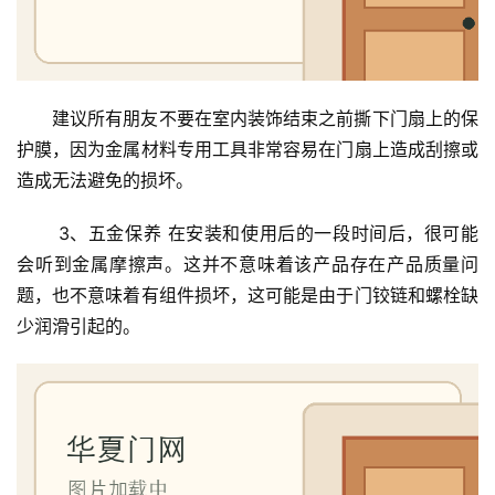
首
页
入
建议所有朋友不要在室内装饰结束之前撕下门扇上的保
户
护膜，因为金属材料专用工具非常容易在门扇上造成刮擦或
门
造成无法避免的损坏。
卧
 3、五金保养 在安装和使用后的一段时间后，很可能
室
会听到金属摩擦声。这并不意味着该产品存在产品质量问
门
题，也不意味着有组件损坏，这可能是由于门铰链和螺栓缺
少润滑引起的。
卫
生
间
门
庭