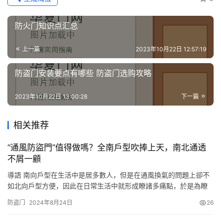
门
业
防火门知识点汇总
资
讯
上一篇
2023年10月22日 12:57:19
联
防盗门安装要点有哪些 防盗门选购攻略
系
我
2023年10月22日 13:00:28
下一篇
们
相关推荐
“通風防盜門”值得做嗎？全南戶型吹捧上天，南北通透
不屑一顧
導語 南向戶型在生活中是居多數人，但是在通風換氣的問題上卻不
如北向戶型方便，因此在日常生活中就形成瞭諸多痛點，於是為瞭
解決通風換氣的問題，人們開始著手研究和安裝“通風防盜門”。 但
防盗门
2024年8月24日
26
是南北通透戶型人們就開始對這種新鮮事物不屑一顧，認為這並沒
有什麼卵用。 那麼在南北通透戶型中，真的不需要通風防盜門嗎?