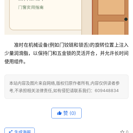
院
大
门
铸
铝
登录
注册
准时在机械设备(例如门铰链和锁舌)的旋转位置上注入
门
少量润滑脂，以保持门和五金锁的灵活开合，并允许长时间
使用组件。
门
套
安
本站内容及图片来自网络,版权归原作者所有,内容仅供读者参
装
考,不承担相关法律责任,如有侵犯请联系我们：609448834
安
装
赞
(0)
维
修
生成海报
0