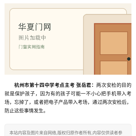
门
套
安
装
安
装
维
修
杭州市第十四中学考点主考 张岳君：
两次安检的目的
门
就是保护孩子，因为有的孩子可能一不小心把手机带入考
业
场，忘掉了，或者把电子产品带入考场，通过两次安检后，
资
防止这些事情发生。
讯
联
本站内容及图片来自网络,版权归原作者所有,内容仅供读者参