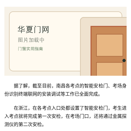
卧
室
门
卫
生
间
门
庭
院
据了解，截至目前，南昌各考点的智能安检门、考场身
大
份识别终端联网的安装调试等工作已全面完成。
门
在浙江，在各考点入口处都设置了智能安检门，考生进
铸
入考点就将完成第一次安检，在考场门口，还将通过金属探
铝
登录
注册
测仪的第二次安检。
门