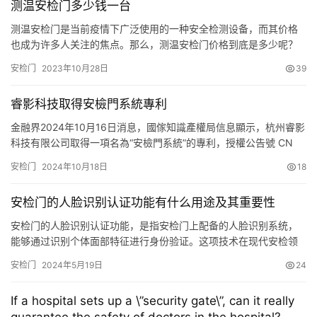
测温安检门多少钱一台
测温安检门是当前疫情下广泛使用的一种安全检测设备，而其价格
也成为许多人关注的焦点。那么，测温安检门价格到底是多少呢？
1、轻型测温安检门价格 轻型测温安检门是一款基础型号测温门，相
安检门
2023年10月28日
39
对于其他型号，价格相对较为亲民。目前市场上轻型测温安检门的
价格为rmb2,000到rmb6,000之间不等，具体价格还与品牌、质量
睿影科技取得安檢門系統專利
等因素有关。购买时消费者可以根据自己的需要和经济情…
金融界2024年10月16日消息，國傢知識產權局信息顯示，杭州睿影
科技有限公司取得一項名為“安檢門系統”的專利，授權公告號 CN
113703060 B，申請日期為2020年5月。 本文源自金融界
安检门
2024年10月18日
18
安检门的人脸识别认证功能有什么用途及其重要性
安检门的人脸识别认证功能，是指安检门上配备的人脸识别系统，
能够通过识别个体面部特征进行身份验证。这项技术在现代安检领
域发挥着不可替代的重要作用。无论是在机场、车站、地铁等公共
安检门
2024年5月19日
24
场所，还是在企业、学校、社区等私人场所，人脸识别认证功能都
能够帮助管理者快速准确地确认人员身份，维护安全秩序。 人脸识
If a hospital sets up a \”security gate\”, can it really
别认证功能的用途十分广泛。首先，在公共场所，比如机场、车站
guarantee the safety of doctors in the hospital?