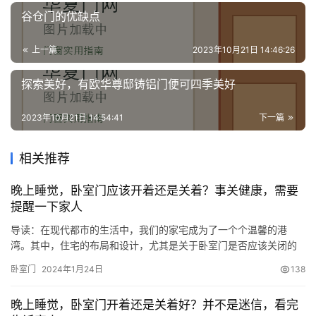
谷仓门的优缺点
上一篇
2023年10月21日 14:46:26
探索美好，​有欧华尊邸铸铝门便可四季美好
2023年10月21日 14:54:41
下一篇
相关推荐
晚上睡觉，卧室门应该开着还是关着？事关健康，需要
提醒一下家人
导读：在现代都市的生活中，我们的家宅成为了一个个温馨的港
湾。其中，住宅的布局和设计，尤其是关于卧室门是否应该关闭的
问题，时常引发亲友间的讨论和思考。毕竟，每个房间都配备了独
卧室门
2024年1月24日
138
立的门户，那么在夜深人静之时，是否还有必要将卧室门紧闭呢？
这个问题看似微不足道，实则关乎我们的生活质量和健康。 首先，
晚上睡觉，卧室门开着还是关着好？并不是迷信，看完
我们得承认，睡眠的质量直接关联到我们的精神状态和身体健康。