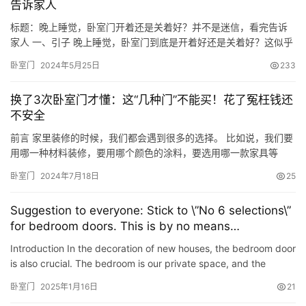
告诉家人
在夜间，我们…
标题：晚上睡觉，卧室门开着还是关着好？并不是迷信，看完告诉
家人 一、引子 晚上睡觉，卧室门到底是开着好还是关着好？这似乎
是一个老生常谈的话题，但其实并非简单的迷信。在我们日常生活
卧室门
2024年5月25日
233
中，很多习惯和小细节都会影响睡眠质量和家庭氛围。那么，究竟
是门开着好还是关着好呢？下面，我将结合我的人生经验和专业知
换了3次卧室门才懂：这“几种门”不能买！花了冤枉钱还
识，与你分享一些趣味故事和思考，或许能给你一些启发。 二、卧
不安全
室门开…
前言 家里装修的时候，我们都会遇到很多的选择。 比如说，我们要
用哪一种材料装修，要用哪个颜色的涂料，要选用哪一款家具等
等。 对于卧室的门来说，选用什么样的门也是一件很重要的事情。
卧室门
2024年7月18日
25
每一种材料的门，都会给我们的生活带来不一样的体验。 对于卧室
门来说，大家可能更看重的是它的隐私保护和隔音效果。 在选购卧
Suggestion to everyone: Stick to \”No 6 selections\”
室门的时候，我们就需要擦亮双眼，看清楚每一种材质的门的特
for bedroom doors. This is by no means
点。…
misleading. It is based on the experience of
Introduction In the decoration of new houses, the bedroom door
changing rooms twice.
is also crucial. The bedroom is our private space, and the
design of the bedroom door must be able to reflect It refl…
卧室门
2025年1月16日
21