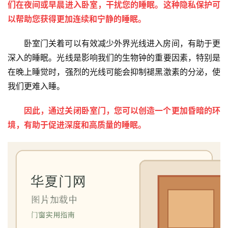
们在夜间或早晨进入卧室，干扰您的睡眠。这种隐私保护可
院
以帮助您获得更加连续和宁静的睡眠。
大
门
卧室门关着可以有效减少外界光线进入房间，有助于更
深入的睡眠。光线是影响我们的生物钟的重要因素，特别是
铸
在晚上睡觉时，强烈的光线可能会抑制褪黑激素的分泌，使
铝
登录
注册
门
我们更难入睡。
因此，通过关闭卧室门，您可以创造一个更加昏暗的环
门
境，有助于促进深度和高质量的睡眠。
套
安
装
安
装
维
修