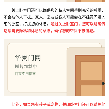
首
关上卧室门还可以确保您的私人空间得到充分的尊重，
页
不会被他人干扰。家人、室友或客人可能会在不经意间进入
您的卧室，打扰您的休息。
通过关上卧室门，您可以明确传
入
达您需要隐私和休息的意愿，确保您的空间不被侵犯。
户
门
卧
室
门
卫
生
间
门
此外，如果您有孩子或宠物，关闭卧室门还可以避免他
庭