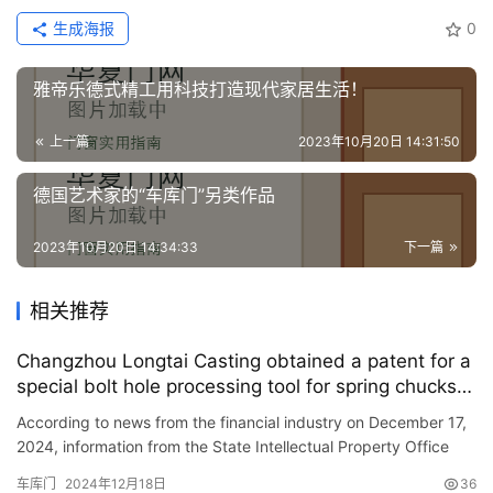
门
生成海报
0
套
安
装
雅帝乐德式精工用科技打造现代家居生活！
安
上一篇
2023年10月20日 14:31:50
装
德国艺术家的“车库门”另类作品
维
修
2023年10月20日 14:34:33
下一篇
门
业
相关推荐
资
Changzhou Longtai Casting obtained a patent for a
讯
special bolt hole processing tool for spring chucks
for garage doors.
联
According to news from the financial industry on December 17,
2024, information from the State Intellectual Property Office
系
shows that Changzhou Longtai Casting Co., Ltd. has obtai…
我
车库门
2024年12月18日
36