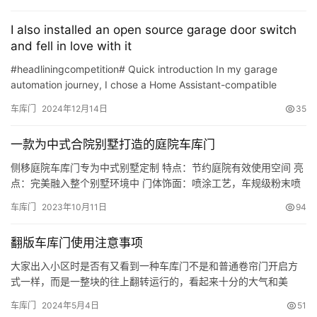
们
I also installed an open source garage door switch
and fell in love with it
#headliningcompetition# Quick introduction In my garage
automation journey, I chose a Home Assistant-compatible
OpenGarage unit in place of Genie\’s Aladdin Connect system.
车库门
2024年12月14日
35
A…
一款为中式合院别墅打造的庭院车库门
侧移庭院车库门专为中式别墅定制 特点：节约庭院有效使用空间 亮
点：完美融入整个别墅环境中 门体饰面：喷涂工艺，车规级粉末喷
涂，耐腐蚀、防褪色、不脱落 饰面颜色：可以做到里外双色 地轨设
车库门
2023年10月11日
94
计：铝合金一次成型
翻版车库门使用注意事项
大家出入小区时是否有又看到一种车库门不是和普通卷帘门开启方
式一样，而是一整块的往上翻转运行的，看起来十分的大气和美
观，这类门一般常出现于别墅小区，但是也逐步的朝个人用户的方
车库门
2024年5月4日
51
向迈近，那么我们在运行翻板车库门的时候需要注意哪些事项呢？