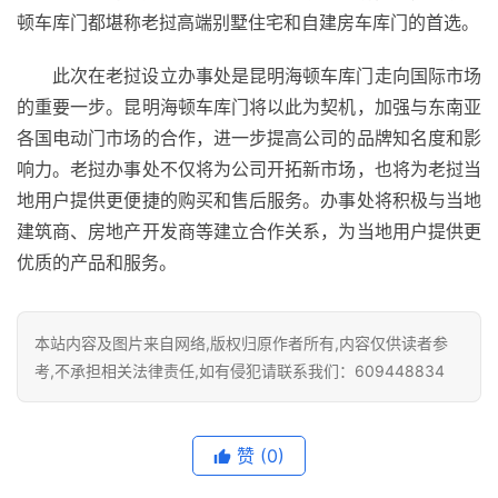
室
顿车库门都堪称老挝高端别墅住宅和自建房车库门的首选。
门
此次在老挝设立办事处是昆明海顿车库门走向国际市场
卫
的重要一步。昆明海顿车库门将以此为契机，加强与东南亚
生
各国电动门市场的合作，进一步提高公司的品牌知名度和影
间
响力。老挝办事处不仅将为公司开拓新市场，也将为老挝当
门
地用户提供更便捷的购买和售后服务。办事处将积极与当地
建筑商、房地产开发商等建立合作关系，为当地用户提供更
庭
优质的产品和服务。
院
大
门
本站内容及图片来自网络,版权归原作者所有,内容仅供读者参
考,不承担相关法律责任,如有侵犯请联系我们：609448834
铸
铝
登录
注册
门
赞
(0)